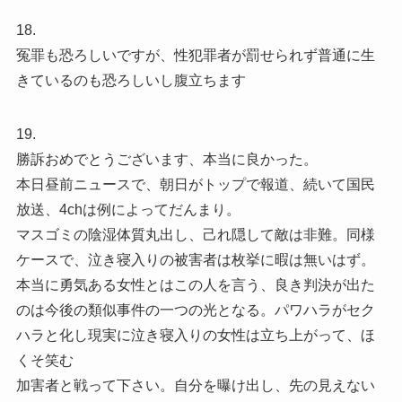
18.
冤罪も恐ろしいですが、性犯罪者が罰せられず普通に生
きているのも恐ろしいし腹立ちます
19.
勝訴おめでとうございます、本当に良かった。
本日昼前ニュースで、朝日がトップで報道、続いて国民
放送、4chは例によってだんまり。
マスゴミの陰湿体質丸出し、己れ隠して敵は非難。同様
ケースで、泣き寝入りの被害者は枚挙に暇は無いはず。
本当に勇気ある女性とはこの人を言う、良き判決が出た
のは今後の類似事件の一つの光となる。パワハラがセク
ハラと化し現実に泣き寝入りの女性は立ち上がって、ほ
くそ笑む
加害者と戦って下さい。自分を曝け出し、先の見えない