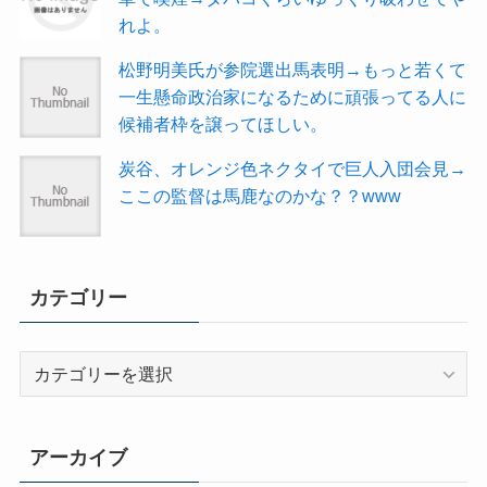
れよ。
松野明美氏が参院選出馬表明→もっと若くて
一生懸命政治家になるために頑張ってる人に
候補者枠を譲ってほしい。
炭谷、オレンジ色ネクタイで巨人入団会見→
ここの監督は馬鹿なのかな？？www
カテゴリー
カ
テ
ゴ
リ
アーカイブ
ー