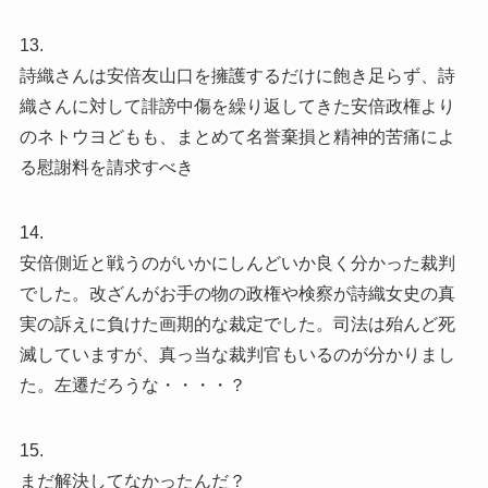
13.
詩織さんは安倍友山口を擁護するだけに飽き足らず、詩
織さんに対して誹謗中傷を繰り返してきた安倍政権より
のネトウヨどもも、まとめて名誉棄損と精神的苦痛によ
る慰謝料を請求すべき
14.
安倍側近と戦うのがいかにしんどいか良く分かった裁判
でした。改ざんがお手の物の政権や検察が詩織女史の真
実の訴えに負けた画期的な裁定でした。司法は殆んど死
滅していますが、真っ当な裁判官もいるのが分かりまし
た。左遷だろうな・・・・？
15.
まだ解決してなかったんだ？