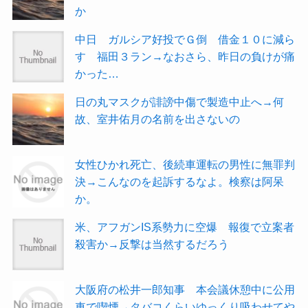
か
中日 ガルシア好投でＧ倒 借金１０に減ら
す 福田３ラン→なおさら、昨日の負けが痛
かった…
日の丸マスクが誹謗中傷で製造中止へ→何
故、室井佑月の名前を出さないの
女性ひかれ死亡、後続車運転の男性に無罪判
決→こんなのを起訴するなよ。検察は阿呆
か。
米、アフガンIS系勢力に空爆 報復で立案者
殺害か→反撃は当然するだろう
大阪府の松井一郎知事 本会議休憩中に公用
車で喫煙→タバコくらいゆっくり吸わせてや