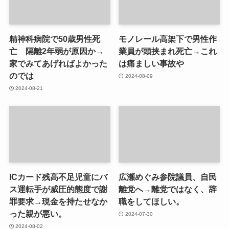
精神科病院で50歳男性死
モノレール高架下で男性作
亡 隔離2年弱が原因か→
業員が頭挟まれ死亡→これ
家でみてあげればよかった
は痛ましい事故や
のでは
2024-08-09
2024-08-21
ICカード残高不足児童にバ
広瀬めぐみ参院議員、自民
ス運転手が威圧的態度で謝
離党へ→離党ではなく、辞
罪要求→現金を持たせなか
職をしてほしい。
った親が悪い。
2024-07-30
2024-08-02