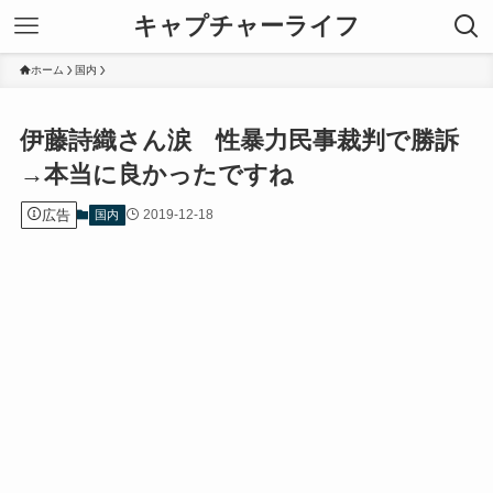
キャプチャーライフ
ホーム
国内
伊藤詩織さん涙 性暴力民事裁判で勝訴
→本当に良かったですね
広告
2019-12-18
国内