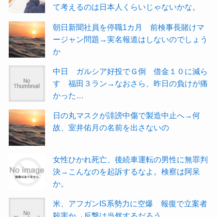
て考えるのは日本人くらいじゃないかな。
朝日新聞社員を停職1カ月 前検事長賭けマ
ージャン問題→実名報道はしないのでしょう
か
中日 ガルシア好投でＧ倒 借金１０に減ら
す 福田３ラン→なおさら、昨日の負けが痛
かった…
日の丸マスクが誹謗中傷で製造中止へ→何
故、室井佑月の名前を出さないの
女性ひかれ死亡、後続車運転の男性に無罪判
決→こんなのを起訴するなよ。検察は阿呆
か。
米、アフガンIS系勢力に空爆 報復で立案者
殺害か→反撃は当然するだろう