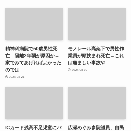
精神科病院で50歳男性死
モノレール高架下で男性作
亡 隔離2年弱が原因か→
業員が頭挟まれ死亡→これ
家でみてあげればよかった
は痛ましい事故や
のでは
2024-08-09
2024-08-21
ICカード残高不足児童にバ
広瀬めぐみ参院議員、自民