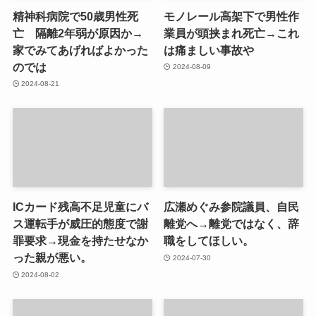
精神科病院で50歳男性死
モノレール高架下で男性作
亡 隔離2年弱が原因か→
業員が頭挟まれ死亡→これ
家でみてあげればよかった
は痛ましい事故や
のでは
2024-08-09
2024-08-21
ICカード残高不足児童にバ
広瀬めぐみ参院議員、自民
ス運転手が威圧的態度で謝
離党へ→離党ではなく、辞
罪要求→現金を持たせなか
職をしてほしい。
った親が悪い。
2024-07-30
2024-08-02