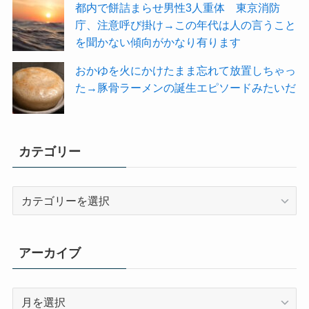
都内で餅詰まらせ男性3人重体 東京消防
庁、注意呼び掛け→この年代は人の言うこと
を聞かない傾向がかなり有ります
おかゆを火にかけたまま忘れて放置しちゃっ
た→豚骨ラーメンの誕生エピソードみたいだ
カテゴリー
カ
テ
ゴ
リ
アーカイブ
ー
ア