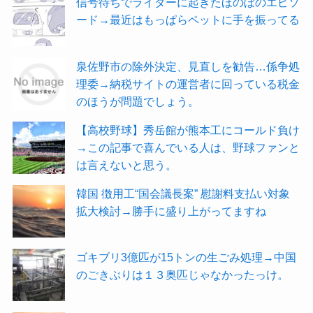
信号待ちでライダーに起きたほのぼのエピソ
ード→最近はもっぱらペットに手を振ってる
泉佐野市の除外決定、見直しを勧告…係争処
理委→納税サイトの運営者に回っている税金
のほうが問題でしょう。
【高校野球】秀岳館が熊本工にコールド負け
→この記事で喜んでいる人は、野球ファンと
は言えないと思う。
韓国 徴用工“国会議長案” 慰謝料支払い対象
拡大検討→勝手に盛り上がってますね
ゴキブリ3億匹が15トンの生ごみ処理→中国
のごきぶりは１３奥匹じゃなかったっけ。