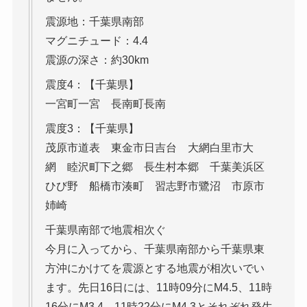
震源地：千葉県南部
マグニチュード：4.4
震源の深さ：約30km
震度4：【千葉県】
一宮町一宮 長南町長南
震度3：【千葉県】
茂原市道表 東金市日吉台 大網白里市大
網 睦沢町下之郷 長生村本郷 千葉美浜区
ひび野 船橋市湊町 習志野市鷺沼 市原市
姉崎
千葉県南部で地震相次ぐ
今月に入ってから、千葉県南部から千葉県東
方沖にかけてを震源とする地震が相次いでい
ます。先日16日には、11時09分にM4.5、11時
16分にM3.4、11時22分にM4.3とそれぞれ発生