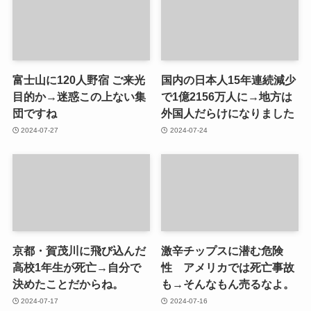
富士山に120人野宿 ご来光
国内の日本人15年連続減少
目的か→迷惑この上ない集
で1億2156万人に→地方は
団ですね
外国人だらけになりました
2024-07-27
2024-07-24
京都・賀茂川に飛び込んだ
激辛チップスに潜む危険
高校1年生が死亡→自分で
性 アメリカでは死亡事故
決めたことだからね。
も→そんなもん売るなよ。
2024-07-17
2024-07-16