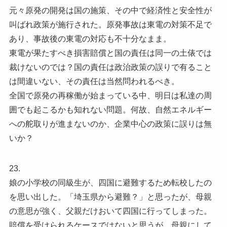
元々原発の開発は国の施策、その中で経済性と安全性が
叫ばれ政策が施行された。原発事故は東電の対策不足で
あり、事故後の東電の対応も不十分なまま。
東電が果たすべき損害賠償と国の責任は同一の土俵では
裁けないのでは？国の責任は政治政策の誤りで有ること
は間違いない、その責任は当然問われるべき。
全国で原発の再稼働が始まっている中、明日は私達の周
囲でも起こるかも知れない問題。何故、自然エネルギー
への舵取りが進まないのか、企業中心の政策に誤りは無
いか？
23.
娘の小学校の同級生が、四国に避難するため転校したの
を思い出した。「埼玉県から避難？」と思ったが、母親
の意思が強く、父親だけおいて四国に行ってしまった。
賠償を受けられるケースではないと思うが、母親にして