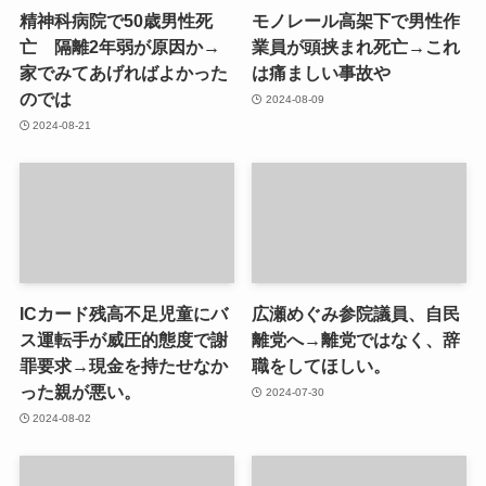
精神科病院で50歳男性死
モノレール高架下で男性作
亡 隔離2年弱が原因か→
業員が頭挟まれ死亡→これ
家でみてあげればよかった
は痛ましい事故や
のでは
2024-08-09
2024-08-21
ICカード残高不足児童にバ
広瀬めぐみ参院議員、自民
ス運転手が威圧的態度で謝
離党へ→離党ではなく、辞
罪要求→現金を持たせなか
職をしてほしい。
った親が悪い。
2024-07-30
2024-08-02