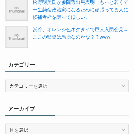
松野明美氏が参院選出馬表明→もっと若くて
一生懸命政治家になるために頑張ってる人に
候補者枠を譲ってほしい。
炭谷、オレンジ色ネクタイで巨人入団会見→
ここの監督は馬鹿なのかな？？www
カテゴリー
カ
テ
ゴ
リ
アーカイブ
ー
ア