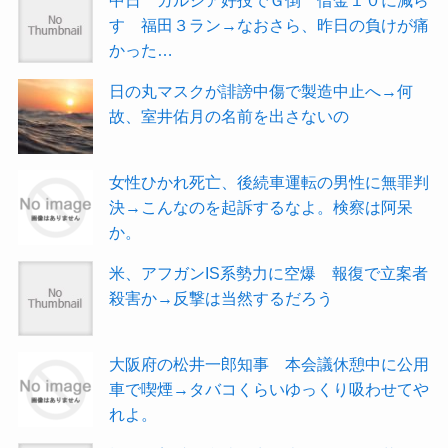
す 福田３ラン→なおさら、昨日の負けが痛
かった…
日の丸マスクが誹謗中傷で製造中止へ→何
故、室井佑月の名前を出さないの
女性ひかれ死亡、後続車運転の男性に無罪判
決→こんなのを起訴するなよ。検察は阿呆
か。
米、アフガンIS系勢力に空爆 報復で立案者
殺害か→反撃は当然するだろう
大阪府の松井一郎知事 本会議休憩中に公用
車で喫煙→タバコくらいゆっくり吸わせてや
れよ。