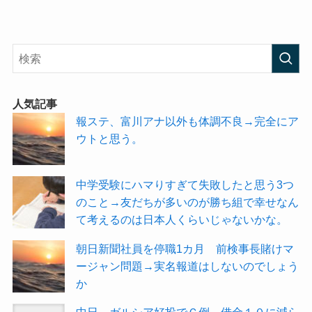
人気記事
報ステ、富川アナ以外も体調不良→完全にア
ウトと思う。
中学受験にハマりすぎて失敗したと思う3つ
のこと→友だちが多いのが勝ち組で幸せなん
て考えるのは日本人くらいじゃないかな。
朝日新聞社員を停職1カ月 前検事長賭けマ
ージャン問題→実名報道はしないのでしょう
か
中日 ガルシア好投でＧ倒 借金１０に減ら