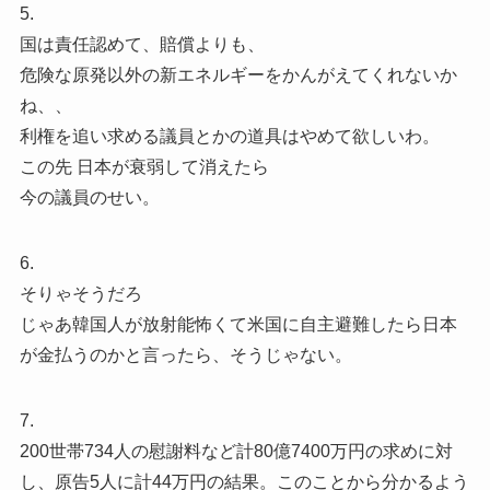
5.
国は責任認めて、賠償よりも、
危険な原発以外の新エネルギーをかんがえてくれないか
ね、、
利権を追い求める議員とかの道具はやめて欲しいわ。
この先 日本が衰弱して消えたら
今の議員のせい。
6.
そりゃそうだろ
じゃあ韓国人が放射能怖くて米国に自主避難したら日本
が金払うのかと言ったら、そうじゃない。
7.
200世帯734人の慰謝料など計80億7400万円の求めに対
し、原告5人に計44万円の結果。このことから分かるよう