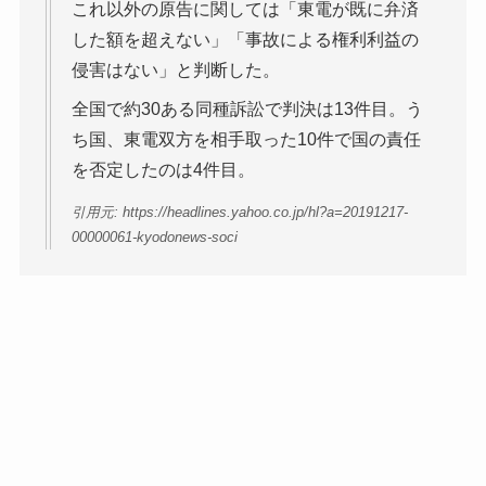
これ以外の原告に関しては「東電が既に弁済
した額を超えない」「事故による権利利益の
侵害はない」と判断した。
全国で約30ある同種訴訟で判決は13件目。う
ち国、東電双方を相手取った10件で国の責任
を否定したのは4件目。
引用元: https://headlines.yahoo.co.jp/hl?a=20191217-
00000061-kyodonews-soci