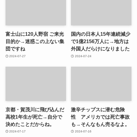
富士山に120人野宿 ご来光
国内の日本人15年連続減少
目的か→迷惑この上ない集
で1億2156万人に→地方は
団ですね
外国人だらけになりました
2024-07-27
2024-07-24
京都・賀茂川に飛び込んだ
激辛チップスに潜む危険
高校1年生が死亡→自分で
性 アメリカでは死亡事故
決めたことだからね。
も→そんなもん売るなよ。
2024-07-17
2024-07-16