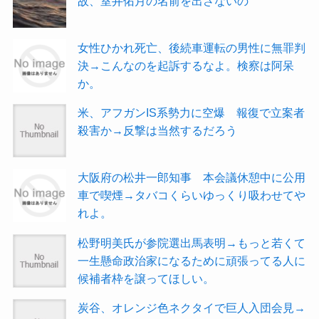
故、室井佑月の名前を出さないの
女性ひかれ死亡、後続車運転の男性に無罪判
決→こんなのを起訴するなよ。検察は阿呆
か。
米、アフガンIS系勢力に空爆 報復で立案者
殺害か→反撃は当然するだろう
大阪府の松井一郎知事 本会議休憩中に公用
車で喫煙→タバコくらいゆっくり吸わせてや
れよ。
松野明美氏が参院選出馬表明→もっと若くて
一生懸命政治家になるために頑張ってる人に
候補者枠を譲ってほしい。
炭谷、オレンジ色ネクタイで巨人入団会見→