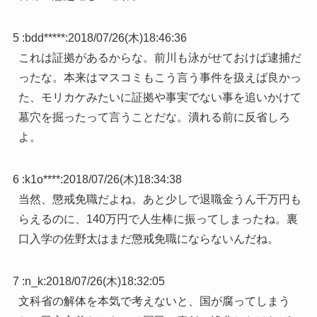
5 :
bdd*****
:
2018/07/26(木)18:46:36
これは証拠があるからな。前川も泳がせておけば逮捕だ
ったな。本来はマスコミもこう言う事件を扱えば良かっ
た、モリカケみたいに証拠や事実でない事を追いかけて
墓穴を掘ったって言うことだな。潰れる前に反省しろ
よ。
6 :
k1o****
:
2018/07/26(木)18:34:38
当然、懲戒免職だよね。あと少しで退職金うん千万円も
らえるのに、140万円で人生棒に振ってしまったね。裏
口入学の佐野太はまだ懲戒免職にならないんだね。
7 :
n_k
:
2018/07/26(木)18:32:05
文科省の解体を本気で考えないと、国が腐ってしまう