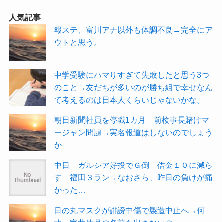
人気記事
報ステ、富川アナ以外も体調不良→完全にア
ウトと思う。
中学受験にハマりすぎて失敗したと思う3つ
のこと→友だちが多いのが勝ち組で幸せなん
て考えるのは日本人くらいじゃないかな。
朝日新聞社員を停職1カ月 前検事長賭けマ
ージャン問題→実名報道はしないのでしょう
か
中日 ガルシア好投でＧ倒 借金１０に減ら
す 福田３ラン→なおさら、昨日の負けが痛
かった…
日の丸マスクが誹謗中傷で製造中止へ→何