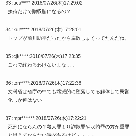
33 :
ucu*****
:
2018/07/26(木)17:29:02
接待だけで贈収賄になるの？
34 :
kur*****
:
2018/07/26(木)17:28:01
トップが前川助平だったから腐敗しまくってたんだね。
35 :
cjk*****
:
2018/07/26(木)17:23:35
これで終わるわけないよな……
36 :
ton*****
:
2018/07/26(木)17:22:38
文科省は省庁の中でも壊滅的に堕落してる解体して民営
化しか道はない
37 :
mpr*******
:
2018/07/26(木)17:22:21
死刑にならんの？殺人罪より詐欺罪や収賄罪の方が重罪
と思えてならない時があるけど・・・・