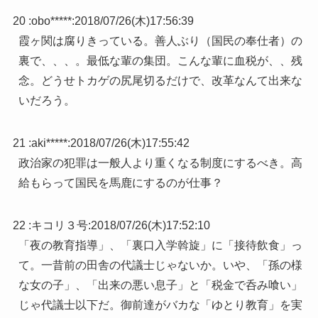
20 :
obo*****
:
2018/07/26(木)17:56:39
霞ヶ関は腐りきっている。善人ぶり（国民の奉仕者）の
裏で、、、。最低な輩の集団。こんな輩に血税が、、残
念。どうせトカゲの尻尾切るだけで、改革なんて出来な
いだろう。
21 :
aki*****
:
2018/07/26(木)17:55:42
政治家の犯罪は一般人より重くなる制度にするべき。高
給もらって国民を馬鹿にするのが仕事？
22 :
キコリ３号
:
2018/07/26(木)17:52:10
「夜の教育指導」、「裏口入学斡旋」に「接待飲食」っ
て。一昔前の田舎の代議士じゃないか。いや、「孫の様
な女の子」、「出来の悪い息子」と「税金で呑み喰い」
じゃ代議士以下だ。御前達がバカな「ゆとり教育」を実