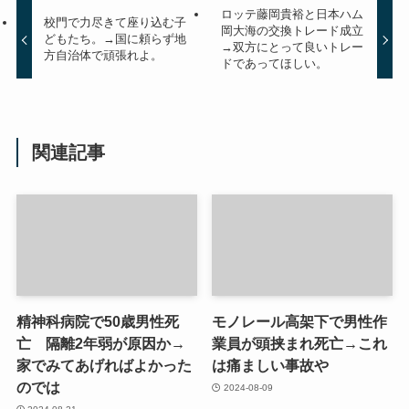
ロッテ藤岡貴裕と日本ハム
校門で力尽きて座り込む子
岡大海の交換トレード成立
どもたち。→国に頼らず地
→双方にとって良いトレー
方自治体で頑張れよ。
ドであってほしい。
関連記事
精神科病院で50歳男性死
モノレール高架下で男性作
亡 隔離2年弱が原因か→
業員が頭挟まれ死亡→これ
家でみてあげればよかった
は痛ましい事故や
のでは
2024-08-09