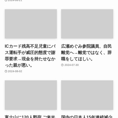
2024-08-21
ICカード残高不足児童にバ
広瀬めぐみ参院議員、自民
ス運転手が威圧的態度で謝
離党へ→離党ではなく、辞
罪要求→現金を持たせなか
職をしてほしい。
った親が悪い。
2024-07-30
2024-08-02
富士山に120人野宿 ご来光
国内の日本人15年連続減少