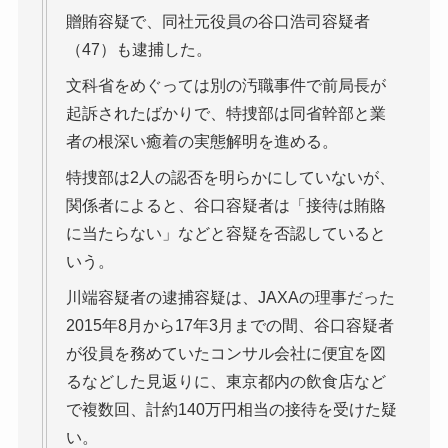
贈賄容疑で、同社元役員の谷口浩司容疑者
（47）も逮捕した。
文科省をめぐっては別の汚職事件で前局長が
起訴されたばかりで、特捜部は同省幹部と業
者の根深い癒着の実態解明を進める。
特捜部は2人の認否を明らかにしていないが、
関係者によると、谷口容疑者は「接待は賄賂
に当たらない」などと容疑を否認していると
いう。
川端容疑者の逮捕容疑は、JAXAの理事だった
2015年8月から17年3月までの間、谷口容疑者
が役員を務めていたコンサル会社に便宜を図
るなどした見返りに、東京都内の飲食店など
で複数回、計約140万円相当の接待を受けた疑
い。