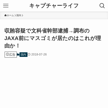
キャプチャーライフ
ホーム
国内
収賄容疑で文科省幹部逮捕→調布の
JAXA前にマスゴミが居たのはこれが理
由か！
広告
2018-07-26
国内