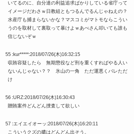
いてるのに、自分達の利益追求ばかりしている省庁って
イメージだわさｗ日教組ともつるんでるんじゃねえの？
水産庁も捕まらないかな？マスコミがマトモならこうい
うのを取材して裏取って暴けよｗあべさん叩いても誰も
信じないぞｗ
55 :
kur*****
:
2018/07/26(木)16:32:15
収賄容疑したら 無期懲役など刑を重くすればやる人い
ないんじゃない？？ 氷山の一角 ただ運悪くバレただ
け
56 :
URZ
:
2018/07/26(木)16:30:43
贈賄案件どんどん捜査して欲しい
57 :
エイエイオーッ
:
2018/07/26(木)16:20:11
こういうクズの膿はどんどん出そう。