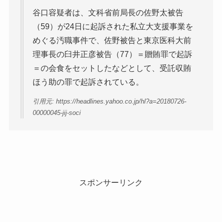
谷口容疑者は、文科省前局長の佐野太被告
（59）が24日に起訴された私立大支援事業を
めぐる汚職事件で、佐野被告と東京医科大前
理事長の臼井正彦被告（77）＝贈賄罪で起訴
＝の会食をセットしたなどとして、受託収賄
ほう助の罪で起訴されている。
引用元: https://headlines.yahoo.co.jp/hl?a=20180726-
00000045-jij-soci
スポンサーリンク