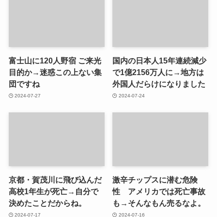
富士山に120人野宿 ご来光
国内の日本人15年連続減少
目的か→迷惑この上ない集
で1億2156万人に→地方は
団ですね
外国人だらけになりました
2024-07-27
2024-07-24
京都・賀茂川に飛び込んだ
激辛チップスに潜む危険
高校1年生が死亡→自分で
性 アメリカでは死亡事故
決めたことだからね。
も→そんなもん売るなよ。
2024-07-17
2024-07-16