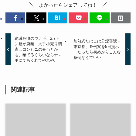
よかったらシェアしてね！
絶滅危惧のウナギ、2.7ト
加熱式たばこは分煙容認＝
ン超が廃棄 大手小売り調
東京都、条例案を5日提示
査→コンビニの弁当とか
→だったら初めからこんな
も、棄てるくらいならナマ
条例なくていい
ポにでもくれてやれや。
関連記事