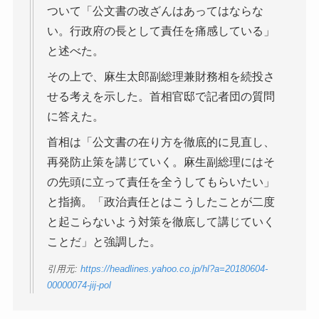
ついて「公文書の改ざんはあってはならな
い。行政府の長として責任を痛感している」
と述べた。
その上で、麻生太郎副総理兼財務相を続投さ
せる考えを示した。首相官邸で記者団の質問
に答えた。
首相は「公文書の在り方を徹底的に見直し、
再発防止策を講じていく。麻生副総理にはそ
の先頭に立って責任を全うしてもらいたい」
と指摘。「政治責任とはこうしたことが二度
と起こらないよう対策を徹底して講じていく
ことだ」と強調した。
引用元:
https://headlines.yahoo.co.jp/hl?a=20180604-
00000074-jij-pol