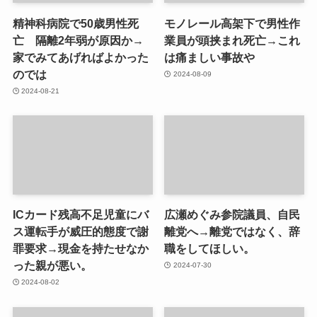
精神科病院で50歳男性死
モノレール高架下で男性作
亡 隔離2年弱が原因か→
業員が頭挟まれ死亡→これ
家でみてあげればよかった
は痛ましい事故や
のでは
2024-08-09
2024-08-21
ICカード残高不足児童にバ
広瀬めぐみ参院議員、自民
ス運転手が威圧的態度で謝
離党へ→離党ではなく、辞
罪要求→現金を持たせなか
職をしてほしい。
った親が悪い。
2024-07-30
2024-08-02