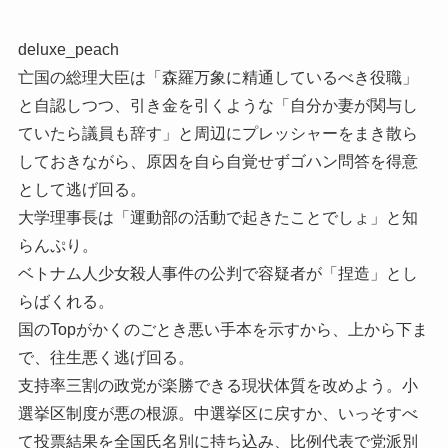
deluxe_peach
亡国の総理大臣は「森羅万象に精通しているべき役職」
と自認しつつ、引き金を引くような「自分か妻が関与し
ていたら議員も辞す」と周辺にプレッシャーをまき散ら
しておきながら、原因を自ら自覚せずゴハン問答を得意
として逃げ回る。
大学理事長は「運動部の活動で起きたことでしょ」と知
らんぷり。
ベトナム人少女殺人事件の公判で容疑者が「捏造」とし
らばくれる。
国のTopがかくのごとき悪い手本を示すから、上から下ま
で、往生悪く逃げ回る。
支持率三割の政党が楽勝できる現状体質を改めよう。小
選挙区制度が悪の根源。中選挙区に戻すか、いっそすべ
て投票結果を全国氏名別に持ち込み、比例代表で党派別