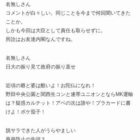
名無しさん
コメントが白々しい。同じことを今まで何回聞いてきた
ことか。
しかも今回は大臣として責任も取らせずに。
所詮はお友達内閣なんですね。
名無しさん
日大の振り見て政府の振り直せ
近頃の爺と婆は酷いよ！お陀仏になれ！
野田中央公園と関西生コンと連帯ユニオンとならMK運輸
は？疑惑カルテット！アベの次は誰や！プラカードに書
けよ！ボケ茄子！
脱サラできた人がうらやましい
再発防止の先頭？