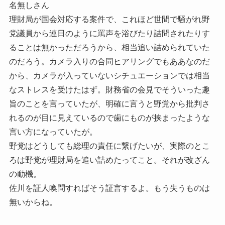
名無しさん
理財局が国会対応する案件で、これほど世間で騒がれ野
党議員から連日のように罵声を浴びたり詰問されたりす
ることは無かっただろうから、相当追い詰められていた
のだろう。カメラ入りの合同ヒアリングでもああなのだ
から、カメラが入っていないシチュエーションでは相当
なストレスを受けたはず。財務省の会見でそういった趣
旨のことを言っていたが、明確に言うと野党から批判さ
れるのが目に見えているので歯にものが挟まったような
言い方になっていたが。
野党はどうしても総理の責任に繋げたいが、実際のとこ
ろは野党が理財局を追い詰めたってこと。それが改ざん
の動機。
佐川を証人喚問すればそう証言するよ。もう失うものは
無いからね。