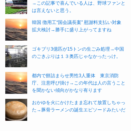
→この記事で喜んでいる人は、野球ファンと
は言えないと思う。
韓国 徴用工“国会議長案” 慰謝料支払い対象
拡大検討→勝手に盛り上がってますね
ゴキブリ3億匹が15トンの生ごみ処理→中国
のごきぶりは１３奥匹じゃなかったっけ。
都内で餅詰まらせ男性3人重体 東京消防
庁、注意呼び掛け→この年代は人の言うこと
を聞かない傾向がかなり有ります
おかゆを火にかけたまま忘れて放置しちゃっ
た→豚骨ラーメンの誕生エピソードみたいだ