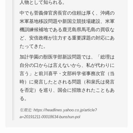
人物として知られる。
中でも菅義偉官房長官の信頼は厚く、沖縄の
米軍基地移設問題や新国立競技場建設、米軍
機訓練候補地である鹿児島県馬毛島の買収な
ど、安倍政権が注力する重要課題の対応にあ
たってきた。
加計学園の獣医学部新設問題では、「総理は
自分の口からは言えないから、私が代わりに
言う」と前川喜平・文部科学省事務次官（当
時）に発言したとされる問題（和泉氏は発言
を否定）を巡り、国会に招致されたこともあ
る。
引用元: https://headlines.yahoo.co.jp/article?
a=20191211-00018634-bunshun-pol