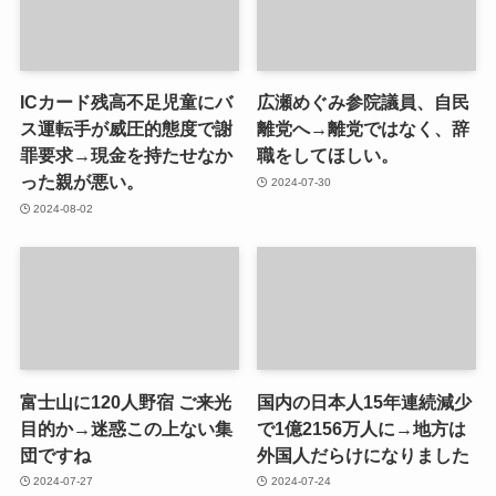
ICカード残高不足児童にバ
広瀬めぐみ参院議員、自民
ス運転手が威圧的態度で謝
離党へ→離党ではなく、辞
罪要求→現金を持たせなか
職をしてほしい。
った親が悪い。
2024-07-30
2024-08-02
富士山に120人野宿 ご来光
国内の日本人15年連続減少
目的か→迷惑この上ない集
で1億2156万人に→地方は
団ですね
外国人だらけになりました
2024-07-27
2024-07-24