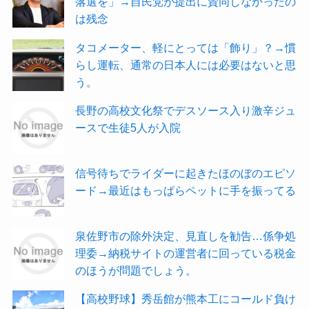
落選を」→自民党が提出に賛同しなかったの
は残念
タコメーター、軽にとっては「飾り」？→慣
らし運転、通常の日本人には必要はないと思
う。
長野の高校文化祭でデスソース入り激辛ジュ
ースで生徒5人が入院
信号待ちでライダーに起きたほのぼのエピソ
ード→最近はもっぱらペットに手を振ってる
泉佐野市の除外決定、見直しを勧告…係争処
理委→納税サイトの運営者に回っている税金
のほうが問題でしょう。
【高校野球】秀岳館が熊本工にコールド負け