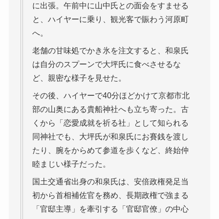
に出張。午前中に山中氏との面会をすませる
と、ハイヤーに乗り、観光客で賑わう河原町
へ。
老舗の甘味処でかき氷を注文すると、和泉氏
は自分のスプーンで大坪氏に食べさせるな
ど、親密な様子を見せた。
その後、ハイヤーで40分ほどかけて京都市北
部の山奥にある貴船神社へも立ち寄った。古
くから「恋愛成就を祈る社」として知られる
同神社でも、大坪氏が和泉氏にお賽銭を渡し
たり、腕をからめて参道を歩くなど、終始仲
睦まじい様子だった。
国土交通省出身の和泉氏は、安倍政権発足当
初から首相補佐官を務め、長期政権で強まる
「官邸主導」を牽引する「官邸官僚」の中心