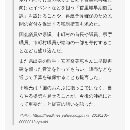
向けたイベントなどを担う「首里城早期復元
課」を設けることや、再建予算確保のため民
間の寄付を促進する税制措置も求めた。
国会議員や県議、市町村の首長や議員、県庁
職員、市町村職員が給与の一部を寄付するこ
となども盛り込んだ。
また県出身の歌手・安室奈美恵さんに早期再
建を願った音楽を作ってもらい、販売などを
通じて予算を確保することも提言した。
下地氏は「国のおんぶに抱っこではなく、自
らやる姿勢を見せることが、今後の沖縄にと
って重要だ」と提言の狙いを語った。
引用元: https://headlines.yahoo.co.jp/hl?a=20191106-
00000013-ryu-oki