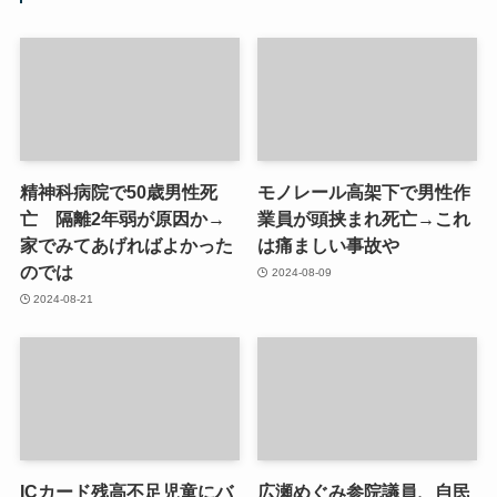
精神科病院で50歳男性死
モノレール高架下で男性作
亡 隔離2年弱が原因か→
業員が頭挟まれ死亡→これ
家でみてあげればよかった
は痛ましい事故や
のでは
2024-08-09
2024-08-21
ICカード残高不足児童にバ
広瀬めぐみ参院議員、自民