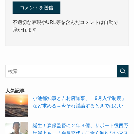
不適切な表現やURL等を含んだコメントは自動で
弾かれます
人気記事
小池都知事と吉村府知事、「9月入学制度」
など求める→今それ議論するときではない
誕生！森保監督に２年３億、サポート役西野
氏浮上も→「会長交代」に全く触れないマス