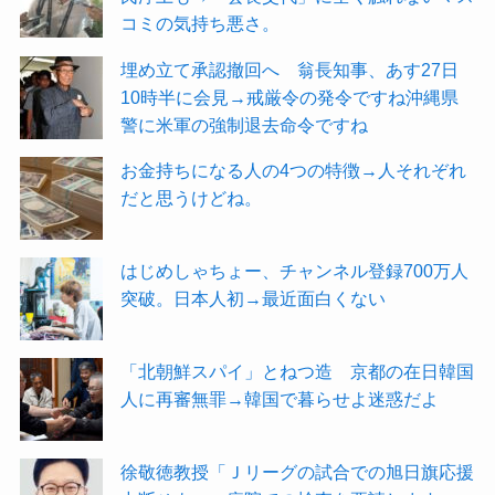
コミの気持ち悪さ。
埋め立て承認撤回へ 翁長知事、あす27日
10時半に会見→戒厳令の発令ですね沖縄県
警に米軍の強制退去命令ですね
お金持ちになる人の4つの特徴→人それぞれ
だと思うけどね。
はじめしゃちょー、チャンネル登録700万人
突破。日本人初→最近面白くない
「北朝鮮スパイ」とねつ造 京都の在日韓国
人に再審無罪→韓国で暮らせよ迷惑だよ
徐敬徳教授「Ｊリーグの試合での旭日旗応援