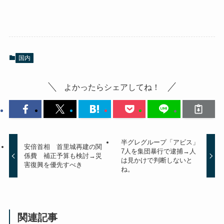
国内
よかったらシェアしてね！
半グレグループ「アビス」
安倍首相 首里城再建の関
7人を集団暴行で逮捕→人
係費 補正予算も検討→災
は見かけで判断しないと
害復興を優先すべき
ね。
関連記事