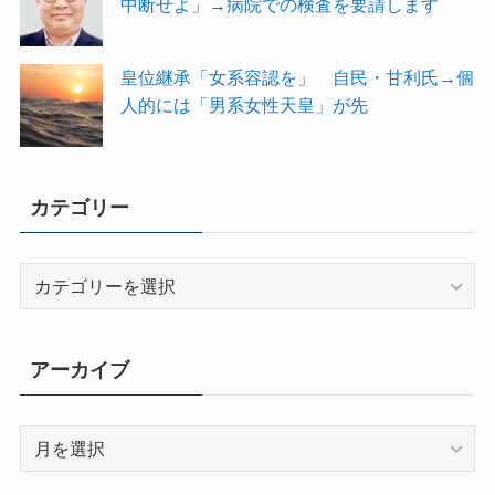
中断せよ」→病院での検査を要請します
皇位継承「女系容認を」 自民・甘利氏→個
人的には「男系女性天皇」が先
カテゴリー
カ
テ
ゴ
リ
アーカイブ
ー
ア
ー
カ