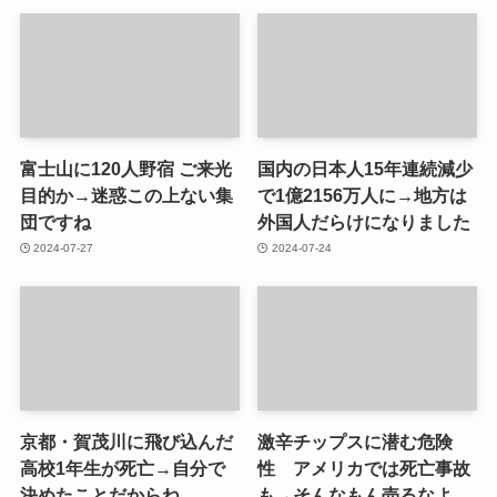
富士山に120人野宿 ご来光
国内の日本人15年連続減少
目的か→迷惑この上ない集
で1億2156万人に→地方は
団ですね
外国人だらけになりました
2024-07-27
2024-07-24
京都・賀茂川に飛び込んだ
激辛チップスに潜む危険
高校1年生が死亡→自分で
性 アメリカでは死亡事故
決めたことだからね。
も→そんなもん売るなよ。