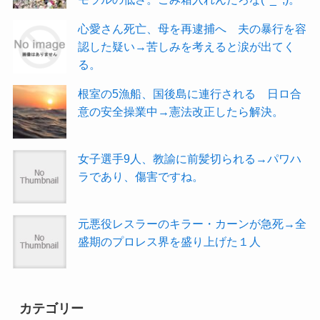
心愛さん死亡、母を再逮捕へ 夫の暴行を容
認した疑い→苦しみを考えると涙が出てく
る。
根室の5漁船、国後島に連行される 日ロ合
意の安全操業中→憲法改正したら解決。
女子選手9人、教諭に前髪切られる→パワハ
ラであり、傷害ですね。
元悪役レスラーのキラー・カーンが急死→全
盛期のプロレス界を盛り上げた１人
カテゴリー