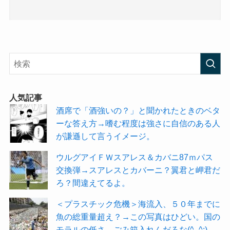
人気記事
酒席で「酒強いの？」と聞かれたときのベタ
ーな答え方→嗜む程度は強さに自信のある人
が謙遜して言うイメージ。
ウルグアイＦＷスアレス＆カバニ87ｍパス
交換弾→スアレスとカバーニ？翼君と岬君だ
ろ？間違えてるよ。
＜プラスチック危機＞海流入、５０年までに
魚の総重量超え？→この写真はひどい。国の
モラルの低さ。ごみ箱入れんだろな(^_^;)。