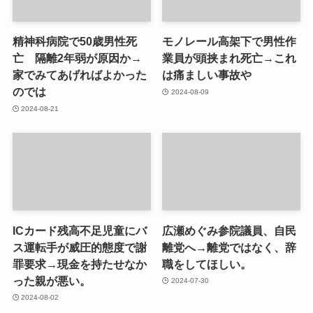
精神科病院で50歳男性死
モノレール高架下で男性作
亡 隔離2年弱が原因か→
業員が頭挟まれ死亡→これ
家でみてあげればよかった
は痛ましい事故や
のでは
2024-08-09
2024-08-21
ICカード残高不足児童にバ
広瀬めぐみ参院議員、自民
ス運転手が威圧的態度で謝
離党へ→離党ではなく、辞
罪要求→現金を持たせなか
職をしてほしい。
った親が悪い。
2024-07-30
2024-08-02