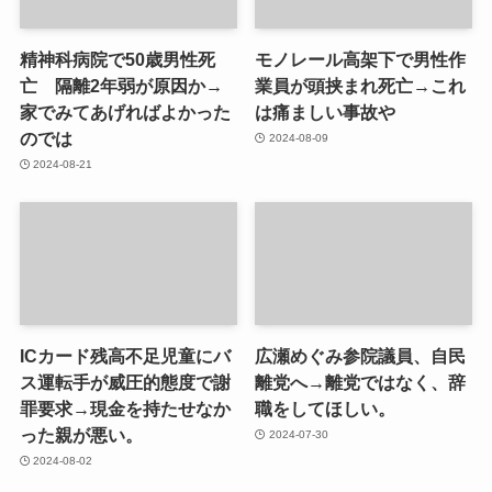
精神科病院で50歳男性死
モノレール高架下で男性作
亡 隔離2年弱が原因か→
業員が頭挟まれ死亡→これ
家でみてあげればよかった
は痛ましい事故や
のでは
2024-08-09
2024-08-21
ICカード残高不足児童にバ
広瀬めぐみ参院議員、自民
ス運転手が威圧的態度で謝
離党へ→離党ではなく、辞
罪要求→現金を持たせなか
職をしてほしい。
った親が悪い。
2024-07-30
2024-08-02