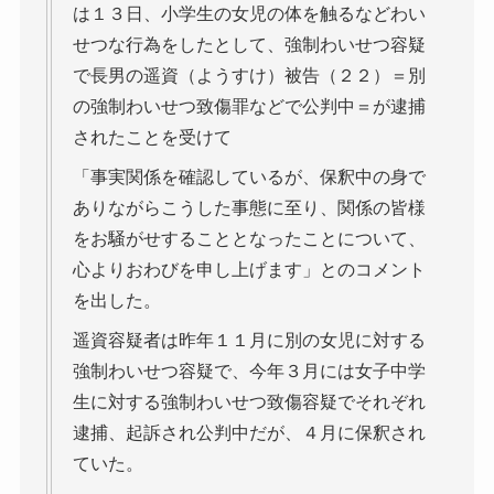
は１３日、小学生の女児の体を触るなどわい
せつな行為をしたとして、強制わいせつ容疑
で長男の遥資（ようすけ）被告（２２）＝別
の強制わいせつ致傷罪などで公判中＝が逮捕
されたことを受けて
「事実関係を確認しているが、保釈中の身で
ありながらこうした事態に至り、関係の皆様
をお騒がせすることとなったことについて、
心よりおわびを申し上げます」とのコメント
を出した。
遥資容疑者は昨年１１月に別の女児に対する
強制わいせつ容疑で、今年３月には女子中学
生に対する強制わいせつ致傷容疑でそれぞれ
逮捕、起訴され公判中だが、４月に保釈され
ていた。