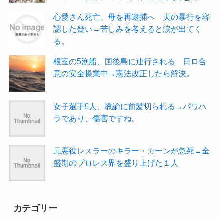
心愛さん死亡、母を再逮捕へ 夫の暴行を容
認した疑い→苦しみを考えると涙が出てく
る。
根室の5漁船、国後島に連行される 日ロ合
意の安全操業中→憲法改正したら解決。
女子選手9人、教諭に前髪切られる→パワハ
ラであり、傷害ですね。
元悪役レスラーのキラー・カーンが急死→全
盛期のプロレス界を盛り上げた１人
カテゴリー