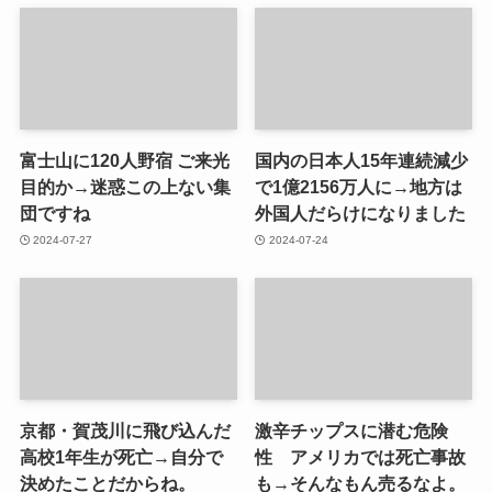
富士山に120人野宿 ご来光
国内の日本人15年連続減少
目的か→迷惑この上ない集
で1億2156万人に→地方は
団ですね
外国人だらけになりました
2024-07-27
2024-07-24
京都・賀茂川に飛び込んだ
激辛チップスに潜む危険
高校1年生が死亡→自分で
性 アメリカでは死亡事故
決めたことだからね。
も→そんなもん売るなよ。