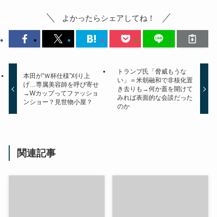
よかったらシェアしてね！
トランプ氏「脅威もうな
本田が“Ｗ杯仕様”刈り上
い」＝米朝融和で非核化置
げ…専属美容師を呼び寄せ
き去りも→何か蓋を開けて
→Wカップってファッショ
みれば表面的な会談だった
ンショー？見世物小屋？
のか
関連記事