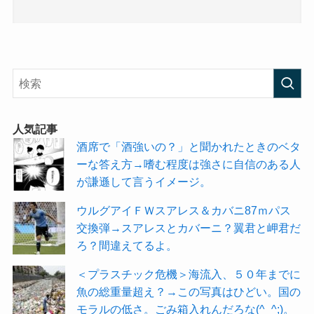
人気記事
酒席で「酒強いの？」と聞かれたときのベタ
ーな答え方→嗜む程度は強さに自信のある人
が謙遜して言うイメージ。
ウルグアイＦＷスアレス＆カバニ87ｍパス
交換弾→スアレスとカバーニ？翼君と岬君だ
ろ？間違えてるよ。
＜プラスチック危機＞海流入、５０年までに
魚の総重量超え？→この写真はひどい。国の
モラルの低さ。ごみ箱入れんだろな(^_^;)。