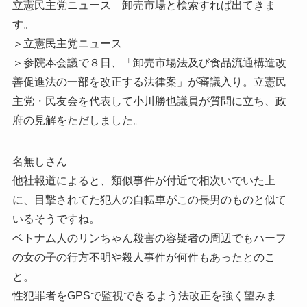
立憲民主党ニュース 卸売市場と検索すれば出てきま
す。
＞立憲民主党ニュース
＞参院本会議で８日、「卸売市場法及び食品流通構造改
善促進法の一部を改正する法律案」が審議入り。立憲民
主党・民友会を代表して小川勝也議員が質問に立ち、政
府の見解をただしました。
名無しさん
他社報道によると、類似事件が付近で相次いでいた上
に、目撃されてた犯人の自転車がこの長男のものと似て
いるそうですね。
ベトナム人のリンちゃん殺害の容疑者の周辺でもハーフ
の女の子の行方不明や殺人事件が何件もあったとのこ
と。
性犯罪者をGPSで監視できるよう法改正を強く望みま