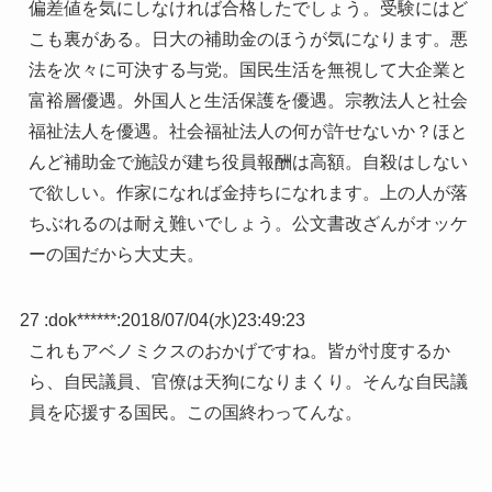
偏差値を気にしなければ合格したでしょう。受験にはど
こも裏がある。日大の補助金のほうが気になります。悪
法を次々に可決する与党。国民生活を無視して大企業と
富裕層優遇。外国人と生活保護を優遇。宗教法人と社会
福祉法人を優遇。社会福祉法人の何が許せないか？ほと
んど補助金で施設が建ち役員報酬は高額。自殺はしない
で欲しい。作家になれば金持ちになれます。上の人が落
ちぶれるのは耐え難いでしょう。公文書改ざんがオッケ
ーの国だから大丈夫。
27 :
dok******
:
2018/07/04(水)23:49:23
これもアベノミクスのおかげですね。皆が忖度するか
ら、自民議員、官僚は天狗になりまくり。そんな自民議
員を応援する国民。この国終わってんな。