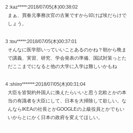
2 :
kaz*****
:
2018/07/05(木)00:38:02
まぁ、買春元事務次官の古巣ですから叩けば埃だらけで
しょう。
3 :
tou*****
:
2018/07/05(木)00:37:01
そんなに医学部いっていいことあるのかね？朝から晩ま
で講義、実習、研究、学会発表の準備、国試対策っとた
だここまでになると他の大学に入学は難しいかもね
4 :
shiiro*******
:
2018/07/05(木)00:31:04
大臣を皆契約外国人に換えたらいいと思う北欧とかの本
当の有識者を大臣にして、日本を大掃除して欲しい。な
んならIKEAの社長とかGOOGLEの上級役員とかでもい
いからとにかく日本の政府を変えてほしい。