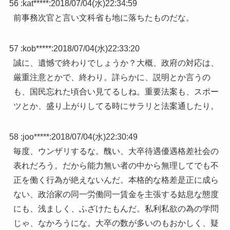
56 :
kat*****
:
2018/07/04(水)22:34:59
前事務次官と言い文科省も地に落ちたものだな。
57 :
kob*****
:
2018/07/04(水)22:33:20
誠に、遺憾で終わりでしょうか？大概、政府の対応は、
厳重注意とかで、終わり。詳らかに、説明とか言うの
も、国民忘れた頃合い見てるしね。重要法案も、スポー
ツとか、盛り上がりしてる時にサラリと法案通したり。
58 :
joo*****
:
2018/07/04(水)22:30:49
毎度、ウンザリするな。醜い、大卒待遇優遇格差社会の
表れだろう。だから能力無い者の中から無理してでも不
正を働く行為が絶えないんだ。本格的な格差是正に成ら
ない、政治家の同一労働同一賃金を主張する姑息な態度
にも、浅ましく、ふざけたもんだ。私利私欲の為の学問
じゃ、なかろうにな。大卒の数が多いのもおかしく、疑