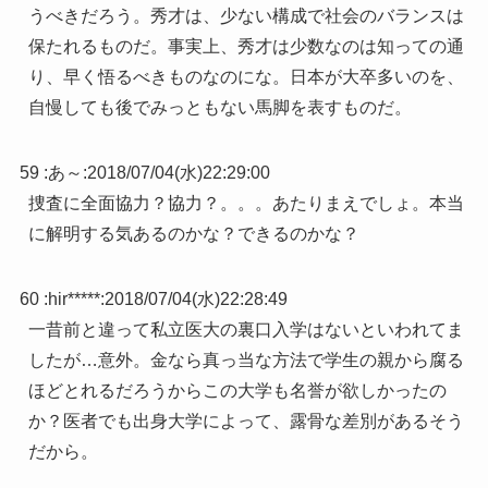
うべきだろう。秀才は、少ない構成で社会のバランスは
保たれるものだ。事実上、秀才は少数なのは知っての通
り、早く悟るべきものなのにな。日本が大卒多いのを、
自慢しても後でみっともない馬脚を表すものだ。
59 :
あ～
:
2018/07/04(水)22:29:00
捜査に全面協力？協力？。。。あたりまえでしょ。本当
に解明する気あるのかな？できるのかな？
60 :
hir*****
:
2018/07/04(水)22:28:49
一昔前と違って私立医大の裏口入学はないといわれてま
したが…意外。金なら真っ当な方法で学生の親から腐る
ほどとれるだろうからこの大学も名誉が欲しかったの
か？医者でも出身大学によって、露骨な差別があるそう
だから。