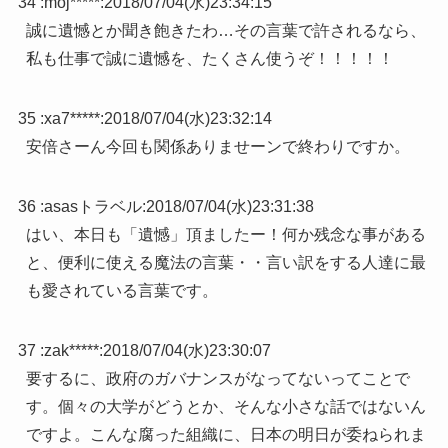
34 :
moj*****
:
2018/07/04(水)23:34:15
誠に遺憾とか聞き飽きたわ…その言葉で許されるなら、
私も仕事で誠に遺憾を、たくさん使うぞ！！！！！
35 :
xa7*****
:
2018/07/04(水)23:32:14
安倍さーん今回も関係ありませーンで終わりですか。
36 :
asasトラベル
:
2018/07/04(水)23:31:38
はい、本日も「遺憾」頂ましたー！何か残念な事がある
と、便利に使える魔法の言葉・・言い訳をする人達に最
も愛されている言葉です。
37 :
zak*****
:
2018/07/04(水)23:30:07
要するに、政府のガバナンスがなってないってことで
す。個々の大学がどうとか、そんな小さな話ではないん
ですよ。こんな腐った組織に、日本の明日が委ねられま