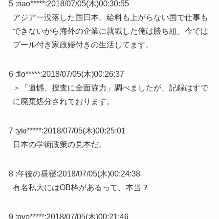
5 :
nao*****
:
2018/07/05(木)00:30:55
アジア一没落した国日本。給料も上がらない国で仕事も
できないから海外の企業に就職した俺は勝ち組。今では
プール付き家政婦付きの生活してます。
6 :
flo*****
:
2018/07/05(木)00:26:37
＞「遺憾、捜査に全面協力」調べましたが、記録はすで
に廃棄処分されております。
7 :
yki*****
:
2018/07/05(木)00:25:01
日本の学術政策の見本だ。
8 :
午後の昼寝
:
2018/07/05(木)00:24:38
有名私大にはOB枠があるって、本当？
9 :
pyo*****
:
2018/07/05(木)00:21:46