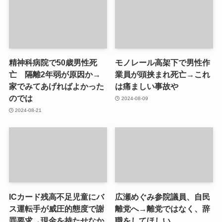
精神科病院で50歳男性死
モノレール高架下で男性作
亡 隔離2年弱が原因か→
業員が頭挟まれ死亡→これ
家でみてあげればよかった
は痛ましい事故や
のでは
2024-08-09
2024-08-21
ICカード残高不足児童にバ
広瀬めぐみ参院議員、自民
ス運転手が威圧的態度で謝
離党へ→離党ではなく、辞
罪要求→現金を持たせなか
職をしてほしい。