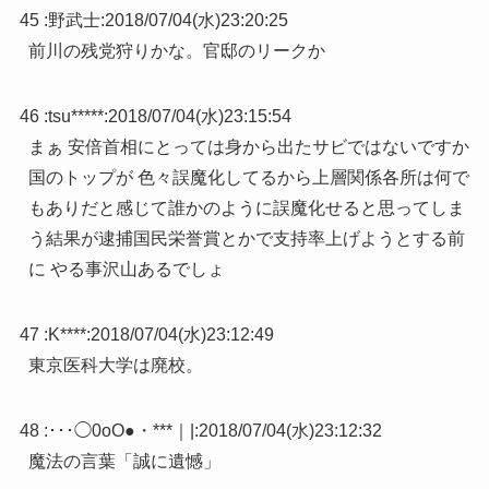
45 :
野武士
:
2018/07/04(水)23:20:25
前川の残党狩りかな。官邸のリークか
46 :
tsu*****
:
2018/07/04(水)23:15:54
まぁ 安倍首相にとっては身から出たサビではないですか
国のトップが 色々誤魔化してるから上層関係各所は何で
もありだと感じて誰かのように誤魔化せると思ってしま
う結果が逮捕国民栄誉賞とかで支持率上げようとする前
に やる事沢山あるでしょ
47 :
K****
:
2018/07/04(水)23:12:49
東京医科大学は廃校。
48 :
･･･◯0oO●・***｜|
:
2018/07/04(水)23:12:32
魔法の言葉「誠に遺憾」