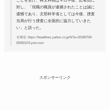
ことを受け、林文科相は４日午後、記者団に
対し、「現職の職員が逮捕されたことは誠に
遺憾であり、文部科学省としては今後、捜査
当局が行う捜査に全面的に協力していきた
い」と語った。
引用元: https://headlines.yahoo.co.jp/hl?a=20180704-
00050103-yom-soci
スポンサーリンク