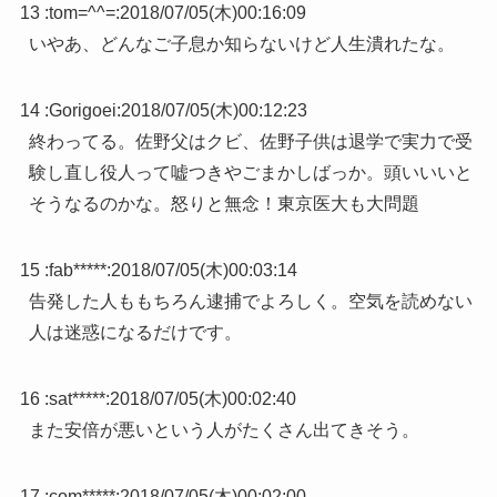
13 :
tom=^^=
:
2018/07/05(木)00:16:09
いやあ、どんなご子息か知らないけど人生潰れたな。
14 :
Gorigoei
:
2018/07/05(木)00:12:23
終わってる。佐野父はクビ、佐野子供は退学で実力で受
験し直し役人って嘘つきやごまかしばっか。頭いいいと
そうなるのかな。怒りと無念！東京医大も大問題
15 :
fab*****
:
2018/07/05(木)00:03:14
告発した人ももちろん逮捕でよろしく。空気を読めない
人は迷惑になるだけです。
16 :
sat*****
:
2018/07/05(木)00:02:40
また安倍が悪いという人がたくさん出てきそう。
17 :
com*****
:
2018/07/05(木)00:02:00