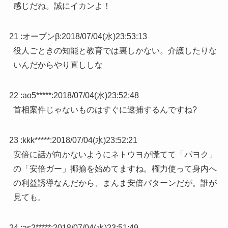
感じだね。誠にイカンよ！
21 :
オープンβ
:
2018/07/04(水)23:53:13
役人ごときの知能と教育では裏しかない。介護したりな
いんだからやり直ししな
22 :
ao5*****
:
2018/07/04(水)23:52:48
首相案件じゃないものはすぐに逮捕するんですね?
23 :
kkk*****
:
2018/07/04(水)23:52:21
安倍に話が向かないようにネトウヨが慌てて「パヨク」
の「安倍ガー」揶揄を始めてますね。権力使って身内へ
の利益誘導なんだから、まんま安倍パターンだが。誰が
見ても。
24 :
as2*****
:
2018/07/04(水)23:51:49