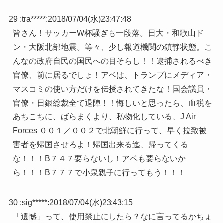
29 :
tra*****
:
2018/07/04(水)23:47:48
皆さん！サッカーW杯騒ぎも一段落。日大・和歌山ド
ン・大阪北部地震。等々、少し報道機関の鎮静状態。こ
んなの政府自民の国民への目そらし！！逮捕されるべき
官僚、前に居るでしょ！アベは、トランプにメディア・
マスコミの使い方だけを伝授されてきたな！国会議員・
官僚・日銀総裁全て退陣！！悔しいと思ったら、血税を
あちこちに、ばらまくより、私物化している、J Air
Forces ００１／００２で北朝鮮に行って、早く拉致被
害者を帰国させろよ！帰国出来る迄、帰ってくる
な！！！B７４７要らないし！アベも要らないか
ら！！！B７７７で小泉親子に行ってもう！！！
30 :
sig*****
:
2018/07/04(水)23:43:15
「遺憾」って、使用禁止にしたら？なに言ってるかちょ