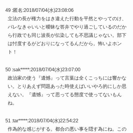
49 :
匿名
:
2018/07/04(水)23:08:06
立法の長が権力をはき違えた行動を平然とやってのけ、
バレなきゃいいと曖昧な答弁でやり過ごしているのだか
ら行政でも同じ波長が伝染しても不思議じゃない。部下
は忖度するがどおりになってるんだから。怖いよホン
ト！
50 :
sak*****
:
2018/07/04(水)23:07:00
政治家の使う『遺憾』って言葉は全くこっちには響かな
い。とりあえず問題あった時使えばいいやろ的にしか思
えない。『遺憾』って思ってる態度で使ってないもん
ね。
51 :
tar*****
:
2018/07/04(水)22:54:22
作為的な感じがする。都合の悪い事を隠す為にね。この