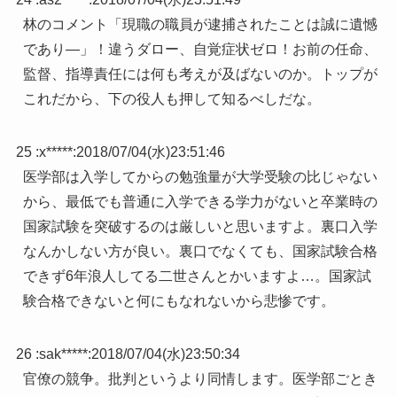
林のコメント「現職の職員が逮捕されたことは誠に遺憾
であり—」！違うダロー、自覚症状ゼロ！お前の任命、
監督、指導責任には何も考えが及ばないのか。トップが
これだから、下の役人も押して知るべしだな。
25 :
x*****
:
2018/07/04(水)23:51:46
医学部は入学してからの勉強量が大学受験の比じゃない
から、最低でも普通に入学できる学力がないと卒業時の
国家試験を突破するのは厳しいと思いますよ。裏口入学
なんかしない方が良い。裏口でなくても、国家試験合格
できず6年浪人してる二世さんとかいますよ…。国家試
験合格できないと何にもなれないから悲惨です。
26 :
sak*****
:
2018/07/04(水)23:50:34
官僚の競争。批判というより同情します。医学部ごとき