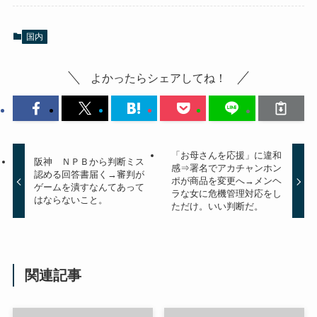
国内
よかったらシェアしてね！
「お母さんを応援」に違和
阪神 ＮＰＢから判断ミス
感⇒署名でアカチャンホン
認める回答書届く→審判が
ポが商品を変更へ→メンヘ
ゲームを潰すなんてあって
ラな女に危機管理対応をし
はならないこと。
ただけ。いい判断だ。
関連記事