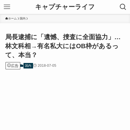
キャプチャーライフ
ホーム
国内
局長逮捕に「遺憾、捜査に全面協力」…
林文科相→有名私大にはOB枠があるっ
て、本当？
広告
2018-07-05
国内