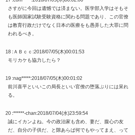
さすがに今回は遺憾では済まない。医学部入学はそもそ
も医師国家試験受験資格に関わる問題であり、この官僚
は教育行政だけでなく日本の医療をも愚弄した大罪に問
われるべき。
18 :
ＡＢｃｃ
:
2018/07/05(木)00:01:53
モリカケも協力したら？
19 :
nag*****
:
2018/07/05(木)00:01:02
前川喜平といいこの局長といい官僚の堕落ぶりには呆れ
る。
20 :
******-chan
:
2018/07/04(水)23:59:54
誠にイカンよね。今の政治家も含め、妻だ、腹心の友
だ、自分の子供だ、と隙あらば何でもやってまえ、って