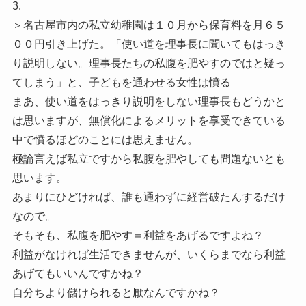
3.
＞名古屋市内の私立幼稚園は１０月から保育料を月６５
００円引き上げた。「使い道を理事長に聞いてもはっき
り説明しない。理事長たちの私腹を肥やすのではと疑っ
てしまう」と、子どもを通わせる女性は憤る
まあ、使い道をはっきり説明をしない理事長もどうかと
は思いますが、無償化によるメリットを享受できている
中で憤るほどのことには思えません。
極論言えば私立ですから私腹を肥やしても問題ないとも
思います。
あまりにひどければ、誰も通わずに経営破たんするだけ
なので。
そもそも、私腹を肥やす＝利益をあげるですよね？
利益がなければ生活できませんが、いくらまでなら利益
あげてもいいんですかね？
自分ちより儲けられると厭なんですかね？