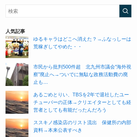
人気記事
ゆるキャラはどこへ消えた？→ふなっしーは
荒稼ぎしてやめた・・
市民から批判500件超 北九州市議会“海外視
察”廃止へ→ついでに無駄な政務活動費の廃
止も…
あるごめとりい、TBSを2年で退社したユー
チューバーの正体→クリエイターとしても経
営者としても有能だったんだろう
ススキノ感染店のリスト流出 保健所の内部
資料→本来公表すべき