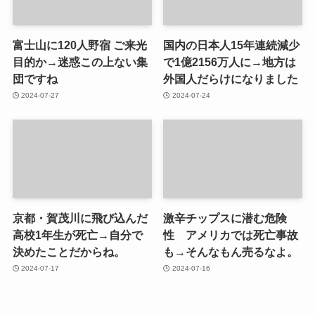
富士山に120人野宿 ご来光
国内の日本人15年連続減少
目的か→迷惑この上ない集
で1億2156万人に→地方は
団ですね
外国人だらけになりました
2024-07-27
2024-07-24
京都・賀茂川に飛び込んだ
激辛チップスに潜む危険
高校1年生が死亡→自分で
性 アメリカでは死亡事故
決めたことだからね。
も→そんなもん売るなよ。
2024-07-17
2024-07-16