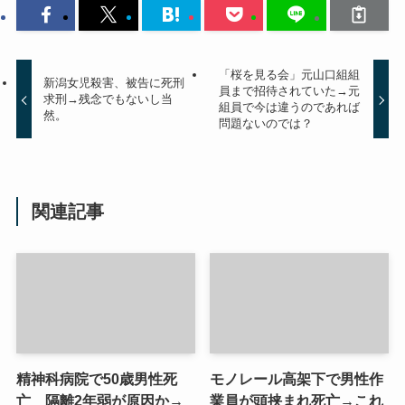
「桜を見る会」元山口組組
新潟女児殺害、被告に死刑
員まで招待されていた→元
求刑→残念でもないし当
組員で今は違うのであれば
然。
問題ないのでは？
関連記事
精神科病院で50歳男性死
モノレール高架下で男性作
亡 隔離2年弱が原因か→
業員が頭挟まれ死亡→これ