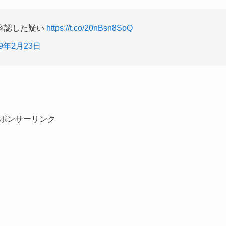
容認した疑い
https://t.co/20nBsn8SoQ
19年2月23日
ポンサーリンク