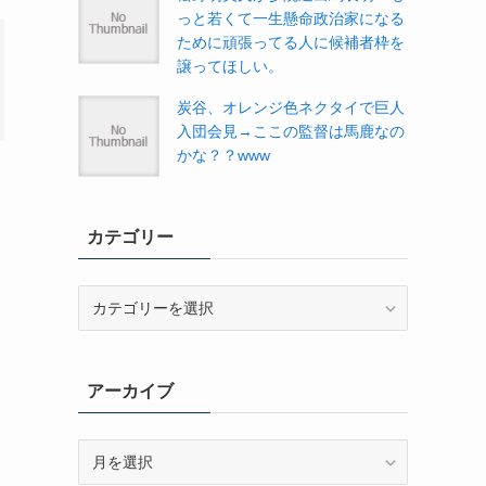
っと若くて一生懸命政治家になる
ために頑張ってる人に候補者枠を
譲ってほしい。
炭谷、オレンジ色ネクタイで巨人
入団会見→ここの監督は馬鹿なの
かな？？www
カテゴリー
カ
テ
ゴ
リ
アーカイブ
ー
ア
ー