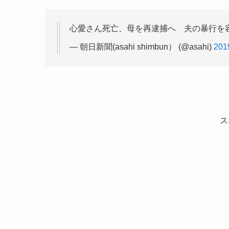
心愛さん死亡、母を再逮捕へ 夫の暴行を
— 朝日新聞(asahi shimbun） (@asahi)
20
ス