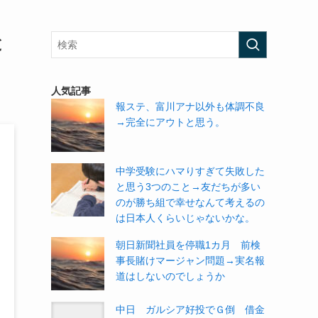
と
人気記事
報ステ、富川アナ以外も体調不良
→完全にアウトと思う。
中学受験にハマりすぎて失敗した
と思う3つのこと→友だちが多い
のが勝ち組で幸せなんて考えるの
は日本人くらいじゃないかな。
朝日新聞社員を停職1カ月 前検
事長賭けマージャン問題→実名報
道はしないのでしょうか
中日 ガルシア好投でＧ倒 借金