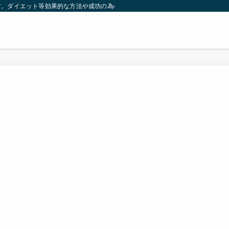
す。ダイエット等効果的な方法や成功の為の秘訣等。太ったり悩んでいる方々が簡