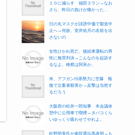
１０に減らす 福田３ラン→なお
さら、昨日の負けが痛かった…
日の丸マスクが誹謗中傷で製造中
止へ→何故、室井佑月の名前を出
さないの
女性ひかれ死亡、後続車運転の男
性に無罪判決→こんなのを起訴す
るなよ。検察は阿呆か。
米、アフガンIS系勢力に空爆 報
復で立案者殺害か→反撃は当然す
るだろう
大阪府の松井一郎知事 本会議休
憩中に公用車で喫煙→タバコくら
いゆっくり吸わせてやれよ。
松野明美氏が参院選出馬表明→も