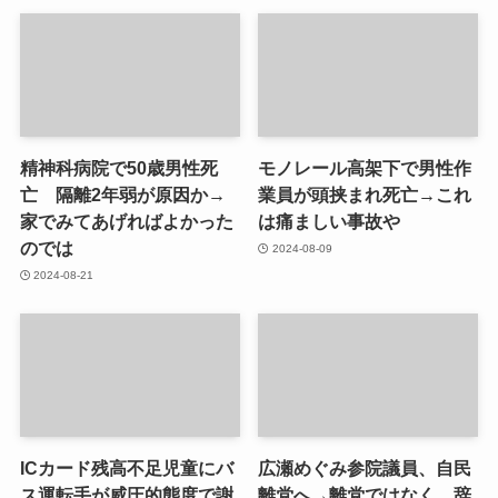
精神科病院で50歳男性死
モノレール高架下で男性作
亡 隔離2年弱が原因か→
業員が頭挟まれ死亡→これ
家でみてあげればよかった
は痛ましい事故や
のでは
2024-08-09
2024-08-21
ICカード残高不足児童にバ
広瀬めぐみ参院議員、自民
ス運転手が威圧的態度で謝
離党へ→離党ではなく、辞