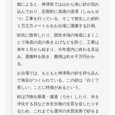
都によると、神津島では山から海に砂が流れ
込んでおり、定期的に漁港の浚渫（しゅんせ
つ）工事を行っている。そこで発生した砂約
１万立方メートルをお台場に運搬する計画。
砂浜に散布したり、競技水域の海底にまくこ
とで海底の泥の巻き上げなどを防ぐ。工事は
来年１月から始まり、今年度内に終わる見込
み。運搬料を除き、費用は約６千万円かか
る。
お台場では、もともと神津島の砂を持ち込ん
で海浜がつくられている。この砂は「白くて
美しい」ことに特徴があるという。
砂は汚物を吸着・濾過（ろか）したり、水を
浄化する貝など水生生物の生育を促したりす
るため、これまでも運河の水質改善で砂をま