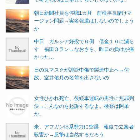
朝日新聞社員を停職1カ月 前検事長賭けマ
ージャン問題→実名報道はしないのでしょう
か
中日 ガルシア好投でＧ倒 借金１０に減ら
す 福田３ラン→なおさら、昨日の負けが痛
かった…
日の丸マスクが誹謗中傷で製造中止へ→何
故、室井佑月の名前を出さないの
女性ひかれ死亡、後続車運転の男性に無罪判
決→こんなのを起訴するなよ。検察は阿呆
か。
米、アフガンIS系勢力に空爆 報復で立案者
殺害か→反撃は当然するだろう