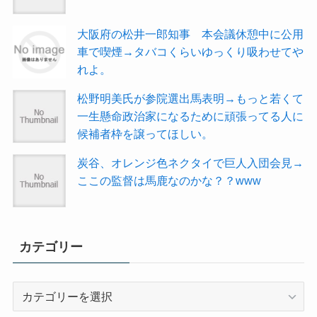
大阪府の松井一郎知事 本会議休憩中に公用
車で喫煙→タバコくらいゆっくり吸わせてや
れよ。
松野明美氏が参院選出馬表明→もっと若くて
一生懸命政治家になるために頑張ってる人に
候補者枠を譲ってほしい。
炭谷、オレンジ色ネクタイで巨人入団会見→
ここの監督は馬鹿なのかな？？www
カテゴリー
カ
テ