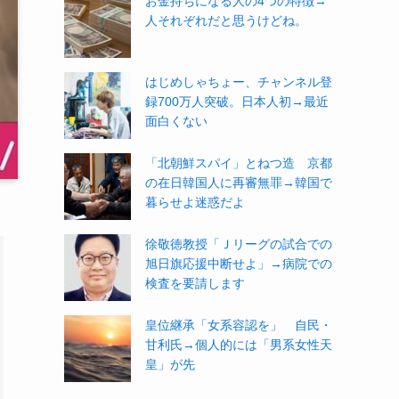
お金持ちになる人の4つの特徴→
人それぞれだと思うけどね。
はじめしゃちょー、チャンネル登
録700万人突破。日本人初→最近
面白くない
「北朝鮮スパイ」とねつ造 京都
の在日韓国人に再審無罪→韓国で
暮らせよ迷惑だよ
徐敬徳教授「Ｊリーグの試合での
旭日旗応援中断せよ」→病院での
検査を要請します
皇位継承「女系容認を」 自民・
甘利氏→個人的には「男系女性天
皇」が先