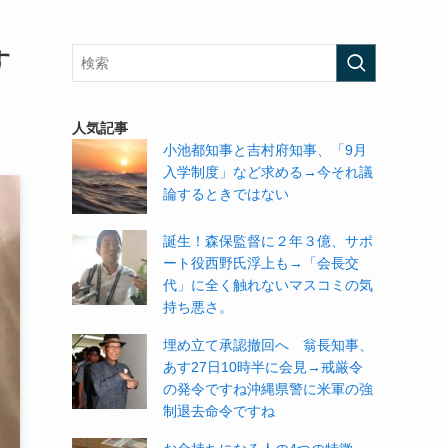
す
人気記事
小池都知事と吉村府知事、「9月
入学制度」など求める→今それ議
論するときではない
誕生！森保監督に２年３億、サポ
ート役西野氏浮上も→「会長交
代」に全く触れないマスコミの気
持ち悪さ。
埋め立て承認撤回へ 翁長知事、
あす27日10時半に会見→戒厳令
の発令ですね沖縄県警に米軍の強
制退去命令ですね