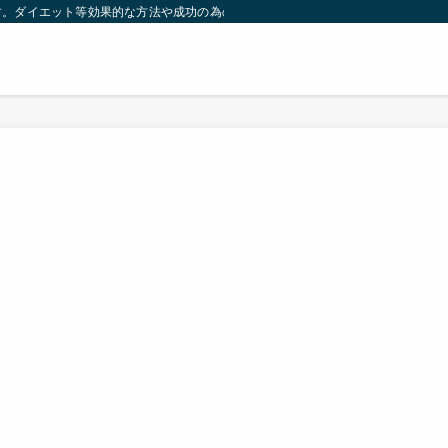
す。ダイエット等効果的な方法や成功の為の秘訣等。太ったり悩んでいる方々が簡