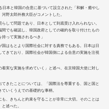
巡る日本と韓国の合意に基づいて設立された「和解・癒やし
、河野太郎外務大臣がコメントした。
照らして問題であり、日本として到底受け入れられない。
脳間でも確認し、韓国政府としての確約を取り付けたもの
を持って実施されるべき」
が国はもとより国際社会に対する責務でもある。日本は日
してきており、国際社会が韓国側による合意の実施を注視
の着実な実施を求めていく」と述べ、在京韓国大使に対し
出てきたことについては、「国際法を尊重する、国と国と
きていくうえでの基礎的な事柄。
にも、きちんと約束を守ることが非常に大切。そのことは
」と述べた。