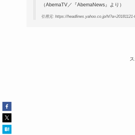
（AbemaTV／『AbemaNews』より）
引用元: https://headlines.yahoo.co.jp/hl?a=20181121
ス