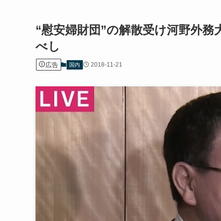
“慰安婦財団”の解散受け河野外務
べし
広告
2018-11-21
国内