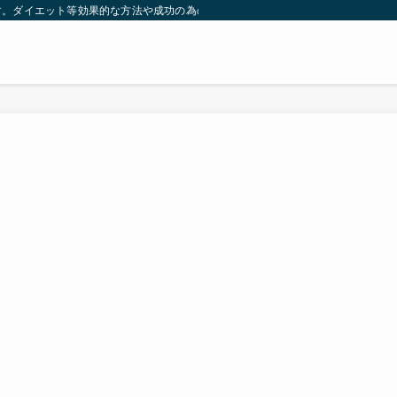
す。ダイエット等効果的な方法や成功の為の秘訣等。太ったり悩んでいる方々が簡