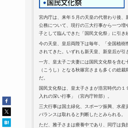
宮内庁は、来年５月の天皇の代替わり後、
公務について、現行の三大行事から一つ増
子として臨んできた「国民文化祭」に引き
今の天皇、皇后両陛下は毎年、「全国植樹
されてきた。いずれも新天皇、新皇后が引
一方、皇太子ご夫妻には国民文化祭を含む
（こうし）となる秋篠宮さまも多くの総裁
だ。
国民文化祭は、皇太子さまが浩宮時代の１
入れの深い行事」（宮内庁幹部）。
三大行事は国土緑化、スポーツ振興、水産
バランスは取れると判断したとみられる。
ただ、雅子さまは療養中であり、同庁は負