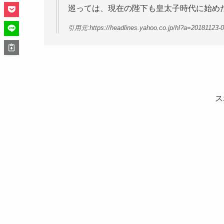
巡っては、現在の陛下も皇太子時代に始め
引用元:https://headlines.yahoo.co.jp/hl?a=20181123-
ス