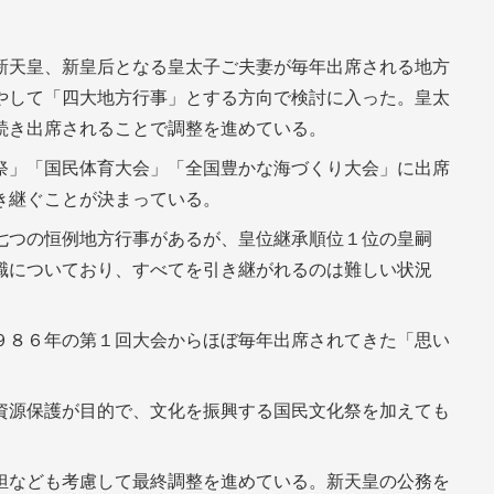
新天皇、新皇后となる皇太子ご夫妻が毎年出席される地方
やして「四大地方行事」とする方向で検討に入った。皇太
続き出席されることで調整を進めている。
祭」「国民体育大会」「全国豊かな海づくり大会」に出席
き継ぐことが決まっている。
七つの恒例地方行事があるが、皇位継承順位１位の皇嗣
職についており、すべてを引き継がれるのは難しい状況
９８６年の第１回大会からほぼ毎年出席されてきた「思い
資源保護が目的で、文化を振興する国民文化祭を加えても
担なども考慮して最終調整を進めている。新天皇の公務を