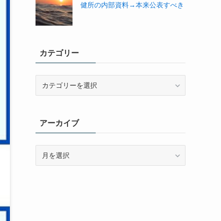
健所の内部資料→本来公表すべき
カテゴリー
カ
テ
ゴ
リ
アーカイブ
ー
ア
ー
カ
イ
ブ