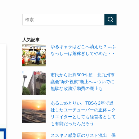
人気記事
ゆるキャラはどこへ消えた？→ふ
なっしーは荒稼ぎしてやめた・・
市民から批判500件超 北九州市
議会“海外視察”廃止へ→ついでに
無駄な政務活動費の廃止も…
あるごめとりい、TBSを2年で退
社したユーチューバーの正体→ク
リエイターとしても経営者として
も有能だったんだろう
ススキノ感染店のリスト流出 保