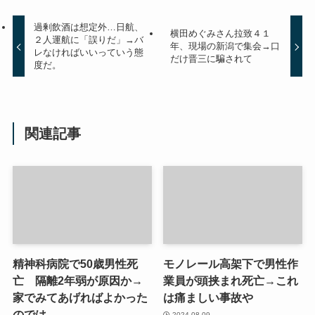
過剰飲酒は想定外…日航、
横田めぐみさん拉致４１
２人運航に「誤りだ」→バ
年、現場の新潟で集会→口
レなければいいっていう態
だけ晋三に騙されて
度だ。
関連記事
精神科病院で50歳男性死
モノレール高架下で男性作
亡 隔離2年弱が原因か→
業員が頭挟まれ死亡→これ
家でみてあげればよかった
は痛ましい事故や
のでは
2024-08-09