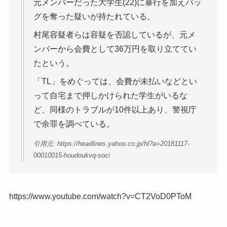
元メンバーだった大学生(22)に暴行を加えバッ
グを奪った疑いが持たれている。
村尾容疑者らは容疑を否認しているが、元メ
ンバーから会費として36万円を取り立ててい
たという。
「TL」をめぐっては、会費が未払いなどとい
って自宅まで押しかけられた学生がいるな
ど、同様のトラブルが10件以上あり、警視庁
で余罪を調べている。
引用元: https://headlines.yahoo.co.jp/hl?a=20181117-
00010015-houdoukvq-soci
https://www.youtube.com/watch?v=CT2VoD0PToM