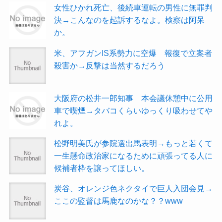
女性ひかれ死亡、後続車運転の男性に無罪判
決→こんなのを起訴するなよ。検察は阿呆
か。
米、アフガンIS系勢力に空爆 報復で立案者
殺害か→反撃は当然するだろう
大阪府の松井一郎知事 本会議休憩中に公用
車で喫煙→タバコくらいゆっくり吸わせてや
れよ。
松野明美氏が参院選出馬表明→もっと若くて
一生懸命政治家になるために頑張ってる人に
候補者枠を譲ってほしい。
炭谷、オレンジ色ネクタイで巨人入団会見→
ここの監督は馬鹿なのかな？？www