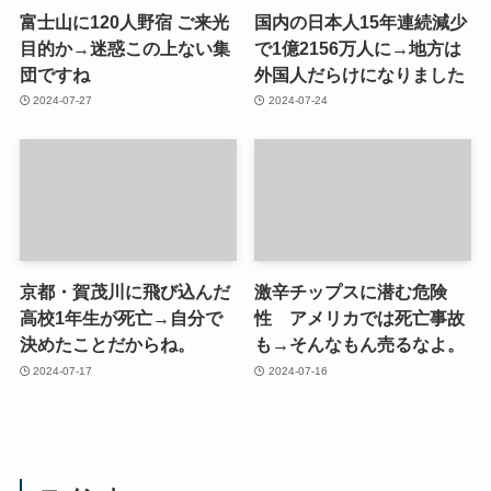
富士山に120人野宿 ご来光
国内の日本人15年連続減少
目的か→迷惑この上ない集
で1億2156万人に→地方は
団ですね
外国人だらけになりました
2024-07-27
2024-07-24
京都・賀茂川に飛び込んだ
激辛チップスに潜む危険
高校1年生が死亡→自分で
性 アメリカでは死亡事故
決めたことだからね。
も→そんなもん売るなよ。
2024-07-17
2024-07-16