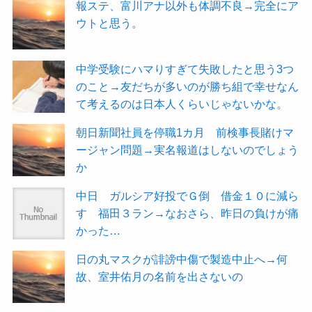
報ステ、富川アナ以外も体調不良→完全にア
ウトと思う。
中学受験にハマりすぎて失敗したと思う3つ
のこと→友だちが多いのが勝ち組で幸せなん
て考えるのは日本人くらいじゃないかな。
朝日新聞社員を停職1カ月 前検事長賭けマ
ージャン問題→実名報道はしないのでしょう
か
中日 ガルシア好投でＧ倒 借金１０に減ら
す 福田３ラン→なおさら、昨日の負けが痛
かった…
日の丸マスクが誹謗中傷で製造中止へ→何
故、室井佑月の名前を出さないの