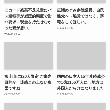
ICカード残高不足児童にバ
広瀬めぐみ参院議員、自民
ス運転手が威圧的態度で謝
離党へ→離党ではなく、辞
罪要求→現金を持たせなか
職をしてほしい。
った親が悪い。
2024-07-30
2024-08-02
富士山に120人野宿 ご来光
国内の日本人15年連続減少
目的か→迷惑この上ない集
で1億2156万人に→地方は
団ですね
外国人だらけになりました
2024-07-27
2024-07-24