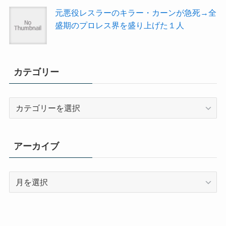
元悪役レスラーのキラー・カーンが急死→全
盛期のプロレス界を盛り上げた１人
カテゴリー
カ
テ
ゴ
リ
アーカイブ
ー
ア
ー
カ
イ