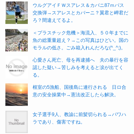
ウルグアイＦＷスアレス＆カバニ87ｍパス
交換弾→スアレスとカバーニ？翼君と岬君だ
ろ？間違えてるよ。
＜プラスチック危機＞海流入、５０年までに
魚の総重量超え？→この写真はひどい。国の
モラルの低さ。ごみ箱入れんだろな(^_^;)。
心愛さん死亡、母を再逮捕へ 夫の暴行を容
認した疑い→苦しみを考えると涙が出てく
る。
根室の5漁船、国後島に連行される 日ロ合
意の安全操業中→憲法改正したら解決。
女子選手9人、教諭に前髪切られる→パワハ
ラであり、傷害ですね。