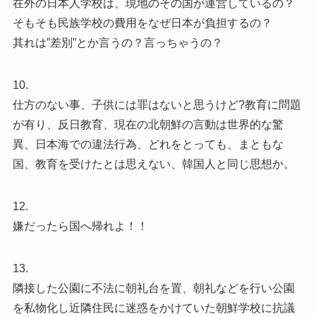
在外の日本人学校は、現地のその国が運営しているの？
そもそも民族学校の費用をなぜ日本が負担するの？
其れは”差別”とか言うの？言っちゃうの？
10.
仕方のない事、子供には罪はないと思うけど?教育に問題
が有り、反日教育、現在の北朝鮮の言動は世界的な驚
異、日本海での違法行為、どれをとっても、まともな
国、教育を受けたとは思えない、韓国人と同じ思想か。
12.
嫌だったら国へ帰れよ！！
13.
隣接した公園に不法に朝礼台を置、朝礼などを行い公園
を私物化し近隣住民に迷惑をかけていた朝鮮学校に抗議