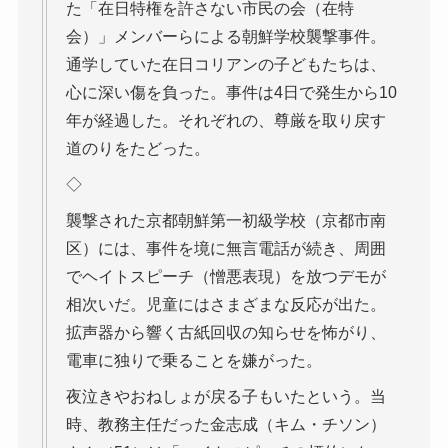
た「在日特権を許さない市民の会（在特
会）」メンバーらによる朝鮮学校襲撃事件。
通学していた在日コリアンの子どもたちは、
心に深い傷を負った。事件は4日で発生から10
年が経過した。それぞれの、尊厳を取り戻す
道のりをたどった。
◇
襲撃された京都朝鮮第一初級学校（京都市南
区）には、事件を境に無言電話が続き、周囲
でヘイトスピーチ（憎悪表現）を放つデモが
相次いだ。児童にはさまざまな反応が出た。
拡声器から響く古紙回収の知らせを怖がり、
電車に独りで乗ることを嫌がった。
夜泣きやおねしょが戻る子もいたという。当
時、教務主任だった金志成（キム・チソン）