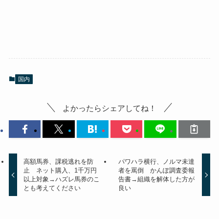
国内
よかったらシェアしてね！
高額馬券、課税逃れを防
パワハラ横行、ノルマ未達
止 ネット購入、1千万円
者を罵倒 かんぽ調査委報
以上対象→ハズレ馬券のこ
告書→組織を解体した方が
とも考えてください
良い