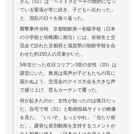
さん（51）は「ヘイトスピーチの標的になっ
ている緊張が常に続き、子どもへ伝わった」
と、混乱の日々を振り返った。
襲撃事件当時、京都朝鮮第一初級学校（日本
の小学校と幼稚園に相当）には、在校生と交
流会で訪れた京都府と滋賀県の朝鮮学校を合
わせた約150人の児童がいた。
5年生だった在日コリアン3世の女性（20）は
講堂にいた。教員は罵声が子どもたちの耳に
届かぬよう、交流会のクイズ大会を大きな声
で盛り上げ、窓もカーテンで覆った。
何が起きたのか、女性が知ったのは後日だっ
た。自宅で母（51）と動画投稿サイトの映像
を見た。「いいぞ、もっとやれ」「当たり前
だ」。露骨な差別動画を支持するコメントが