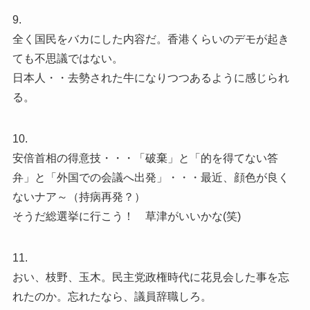
9.
全く国民をバカにした内容だ。香港くらいのデモが起き
ても不思議ではない。
日本人・・去勢された牛になりつつあるように感じられ
る。
10.
安倍首相の得意技・・・「破棄」と「的を得てない答
弁」と「外国での会議へ出発」・・・最近、顔色が良く
ないナア～（持病再発？）
そうだ総選挙に行こう！ 草津がいいかな(笑)
11.
おい、枝野、玉木。民主党政権時代に花見会した事を忘
れたのか。忘れたなら、議員辞職しろ。