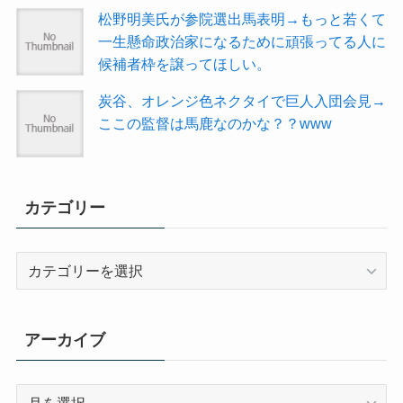
松野明美氏が参院選出馬表明→もっと若くて
一生懸命政治家になるために頑張ってる人に
候補者枠を譲ってほしい。
炭谷、オレンジ色ネクタイで巨人入団会見→
ここの監督は馬鹿なのかな？？www
カテゴリー
カ
テ
ゴ
リ
アーカイブ
ー
ア