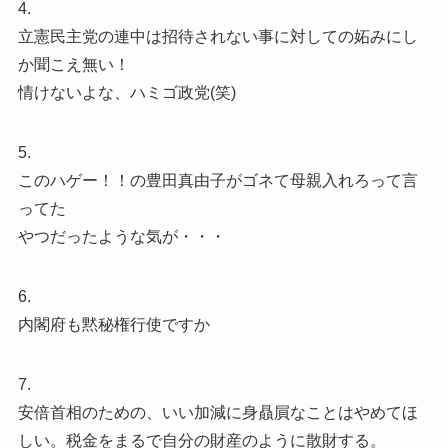
4.
立憲民主党の連中は招待されない事に対しての妬みにし
か聞こえ無い！
情けないよな、ハミゴ政党(笑)
5.
このハゲー！！の豊田真由子がゴネて母親入れろって言
ってた
やつだったような気が・・・
6.
内閣府も黙秘権行使ですか
7.
安倍首相のための、いい加減に身贔屓なことはやめてほ
しい。税金をまるで自分の財産のように散財する。