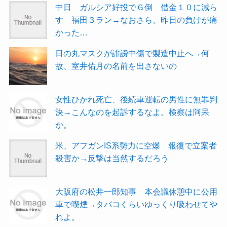
中日 ガルシア好投でＧ倒 借金１０に減ら
す 福田３ラン→なおさら、昨日の負けが痛
かった…
日の丸マスクが誹謗中傷で製造中止へ→何
故、室井佑月の名前を出さないの
女性ひかれ死亡、後続車運転の男性に無罪判
決→こんなのを起訴するなよ。検察は阿呆
か。
米、アフガンIS系勢力に空爆 報復で立案者
殺害か→反撃は当然するだろう
大阪府の松井一郎知事 本会議休憩中に公用
車で喫煙→タバコくらいゆっくり吸わせてや
れよ。