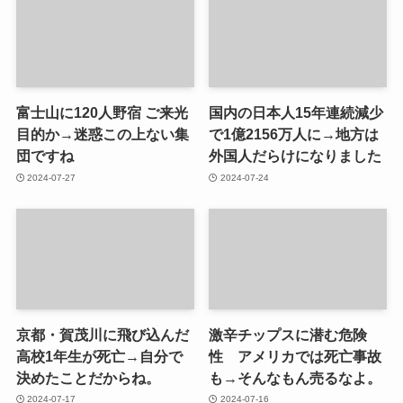
富士山に120人野宿 ご来光
国内の日本人15年連続減少
目的か→迷惑この上ない集
で1億2156万人に→地方は
団ですね
外国人だらけになりました
2024-07-27
2024-07-24
京都・賀茂川に飛び込んだ
激辛チップスに潜む危険
高校1年生が死亡→自分で
性 アメリカでは死亡事故
決めたことだからね。
も→そんなもん売るなよ。
2024-07-17
2024-07-16