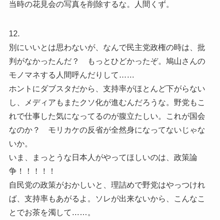
当時の花見会の写真を削除するな。人間くず。
12.
別にいいとは思わないが、なんで民主党政権の時は、批
判がなかったんだ？ もっとひどかったぞ。鳩山さんの
モノマネする人間呼んだりして……
ホントにダブスタだから、支持率がほとんど下がらない
し、メディアもまたクソ化が進むんだろうな。野党もこ
れで仕事した気になってるのが腹立たしい。これが国会
なのか？ モリカケの反省が全然身になってないじゃな
いか。
いま、まっとうな日本人がやってほしいのは、政策論
争！！！！！
自民党の政策がおかしいと、理詰めで野党はやっつけれ
ば、支持率もあがるよ。ソレが出来ないから、こんなこ
とでお茶を濁して……。