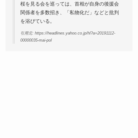
桜を見る会を巡っては、首相が自身の後援会
関係者を多数招き、「私物化だ」などと批判
を浴びている。
引用元: https://headlines.yahoo.co.jp/hl?a=20191112-
00000035-mai-pol