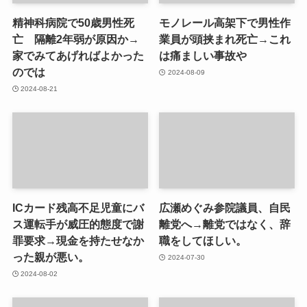
精神科病院で50歳男性死
モノレール高架下で男性作
亡 隔離2年弱が原因か→
業員が頭挟まれ死亡→これ
家でみてあげればよかった
は痛ましい事故や
のでは
2024-08-09
2024-08-21
ICカード残高不足児童にバ
広瀬めぐみ参院議員、自民
ス運転手が威圧的態度で謝
離党へ→離党ではなく、辞
罪要求→現金を持たせなか
職をしてほしい。
った親が悪い。
2024-07-30
2024-08-02