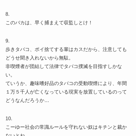
8.
このバカは、早く捕まえて収監しとけ！
9.
歩きタバコ、ポイ捨てする輩はカスだから、注意しても
どうせ聞き入れないから無駄。
非喫煙者が団結して法律でタバコ撲滅を目指すしかな
い。
ていうか、趣味嗜好品のタバコの受動喫煙により、年間
１万５千人が亡くなっている現実を放置しているのって
どうなんだろうか…
10.
こーゆー社会の常識ルールを守れない奴はキチンと裁か
ないとね