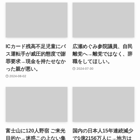
ICカード残高不足児童にバ
広瀬めぐみ参院議員、自民
ス運転手が威圧的態度で謝
離党へ→離党ではなく、辞
罪要求→現金を持たせなか
職をしてほしい。
った親が悪い。
2024-07-30
2024-08-02
富士山に120人野宿 ご来光
国内の日本人15年連続減少
目的か→迷惑この上ない集
で1億2156万人に→地方は