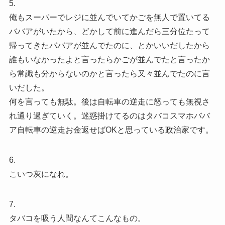
5.
俺もスーパーでレジに並んでいてかごを無人で置いてる
ババアがいたから、どかして前に進んだら三分位たって
帰ってきたババアが並んでたのに、とかいいだしたから
誰もいなかったよと言ったらかごが並んでたと言ったか
ら常識も分からないのかと言ったら又々並んでたのに言
いだした。
何を言っても無駄。後は自転車の逆走に怒っても無視さ
れ通り過ぎていく。迷惑掛けてるのはタバコスマホババ
ア自転車の逆走お金返せばOKと思っている政治家です。
6.
こいつ灰になれ。
7.
タバコを吸う人間なんてこんなもの。