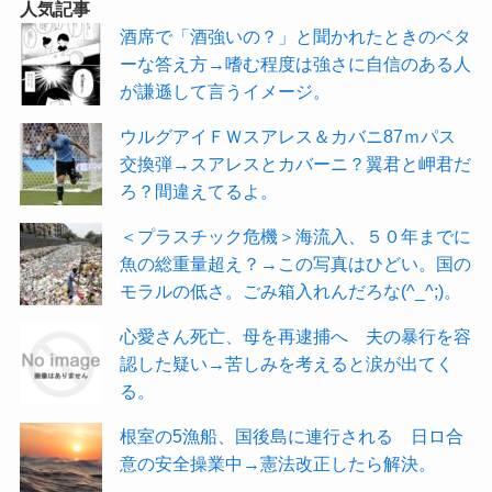
人気記事
酒席で「酒強いの？」と聞かれたときのベタ
ーな答え方→嗜む程度は強さに自信のある人
が謙遜して言うイメージ。
ウルグアイＦＷスアレス＆カバニ87ｍパス
交換弾→スアレスとカバーニ？翼君と岬君だ
ろ？間違えてるよ。
＜プラスチック危機＞海流入、５０年までに
魚の総重量超え？→この写真はひどい。国の
モラルの低さ。ごみ箱入れんだろな(^_^;)。
心愛さん死亡、母を再逮捕へ 夫の暴行を容
認した疑い→苦しみを考えると涙が出てく
る。
根室の5漁船、国後島に連行される 日ロ合
意の安全操業中→憲法改正したら解決。