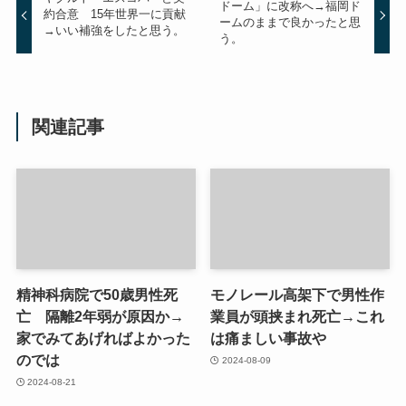
ドーム」に改称へ→福岡ド
約合意 15年世界一に貢献
ームのままで良かったと思
→いい補強をしたと思う。
う。
関連記事
精神科病院で50歳男性死
モノレール高架下で男性作
亡 隔離2年弱が原因か→
業員が頭挟まれ死亡→これ
家でみてあげればよかった
は痛ましい事故や
のでは
2024-08-09
2024-08-21