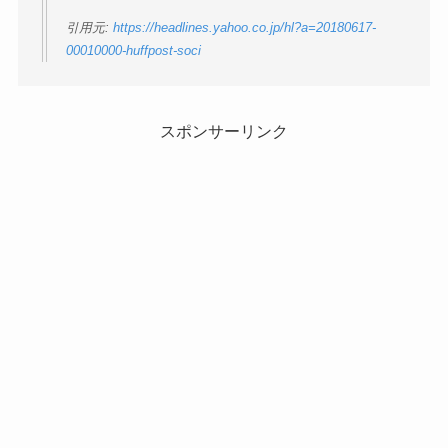
引用元:
https://headlines.yahoo.co.jp/hl?a=20180617-
00010000-huffpost-soci
スポンサーリンク