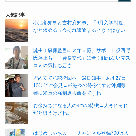
人気記事
小池都知事と吉村府知事、「9月入学制度」
など求める→今それ議論するときではない
誕生！森保監督に２年３億、サポート役西野
氏浮上も→「会長交代」に全く触れないマス
コミの気持ち悪さ。
埋め立て承認撤回へ 翁長知事、あす27日
10時半に会見→戒厳令の発令ですね沖縄県
警に米軍の強制退去命令ですね
お金持ちになる人の4つの特徴→人それぞれ
だと思うけどね。
はじめしゃちょー、チャンネル登録700万人