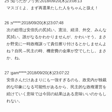
25 :
知ったかブリ男
:
2018/09/20(木)23:08:13
マスゴミよ、まず再選果たした人をちゃんと扱え！
26 :
s*****
:
2018/09/20(木)23:07:48
次の総理は安倍氏の尻拭い。憲法、経済、外交、みんな
尻拭い。誰がなるかわかりませんが、かわいそう。まさ
か野党に一時政権譲って責任擦り付けるとかしませんよ
ね？自民→民主の時、機密費の金庫が空でしたし。まさ
か、ね。
27 :
gam*****
:
2018/09/20(木)23:07:22
安倍さんだけあまりにも一強すぎるのも、政党内が独裁
的な印象になる可能性があるから、民主的な政権運営を
続けていく意味では今回の結果はある意味いいのかもし
れない。