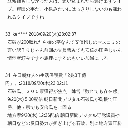
立候補もしなかった人は、追い込まれたら逃げ出すタイ
プ。岸田の事だ。小泉みたいにはっきりしないのも嫌わ
れるタイプですね
33 :
ker*****
:
2018/09/20(木)23:02:37
石破が200取れたら御の字なんて安倍憎しのマスコミの
言い訳作りじゃん前回の党員票みても安倍の圧勝じゃん
情弱者頼みですか馬鹿にするのもいい加減にしろ
34 :
在日朝鮮人の生活保護費「2兆3千億
円」。
:
2018/09/20(木)23:02:11
石破氏、２００票獲得が焦点 陣営「敗れても存在感」
9/20(木) 5:00配信 朝日新聞デジタル石破氏が島根で圧
勝、他７県でも安倍氏を上回る
地方票9/20(木) 12:36配信 朝日新聞デジタル野党議員や
朝日などの反日勢力が担ぎ上げる石破。別に地方票圧勝