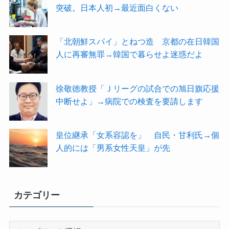
突破。日本人初→最近面白くない
「北朝鮮スパイ」とねつ造 京都の在日韓国
人に再審無罪→韓国で暮らせよ迷惑だよ
徐敬徳教授「Ｊリーグの試合での旭日旗応援
中断せよ」→病院での検査を要請します
皇位継承「女系容認を」 自民・甘利氏→個
人的には「男系女性天皇」が先
カテゴリー
カ