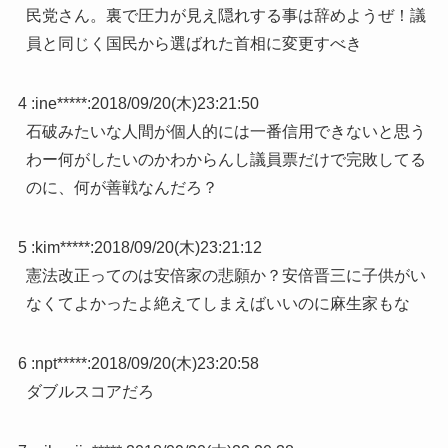
民党さん。裏で圧力が見え隠れする事は辞めようぜ！議
員と同じく国民から選ばれた首相に変更すべき
4 :
ine*****
:
2018/09/20(木)23:21:50
石破みたいな人間が個人的には一番信用できないと思う
わー何がしたいのかわからんし議員票だけで完敗してる
のに、何が善戦なんだろ？
5 :
kim*****
:
2018/09/20(木)23:21:12
憲法改正ってのは安倍家の悲願か？安倍晋三に子供がい
なくてよかったよ絶えてしまえばいいのに麻生家もな
6 :
npt*****
:
2018/09/20(木)23:20:58
ダブルスコアだろ