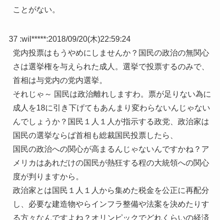
ことがない。
37 :
wil*****
:
2018/09/20(木)22:59:24
党内投票はもうやめにしませんか？国民の政治の無関心
さは選挙権を与えられた成人。選挙で投票するのみで、
首相は与党内の党内選挙。
それじゃ～ 国民は政治離れしますわ。票が足りない為に
成人を18に引き下げてもあんまり変わらないんじゃない
んでしょうか？国民１人１人が指示する政党、政治家は
国民の選挙ならば首相も総裁国民投票したら、
国民の政治への関心が高まるんじゃないんですかね？ア
メリカはあれだけの国民が熱狂する程の大統領への関心
度が判りますから。
政治家とは国民１人１人から集めた税金を公正に再配分
し、必要な建造物やらインフラ整備や法案を決めたりす
る方々なんですよね？オリンピックでどれくらいの経済