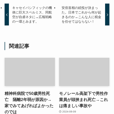
キャセイパシフィックの機
安倍首相の続投が決まっ
体に巨大スペルミス、同航
た。日本でこれから何が起
空が自虐ネタに→広報戦略
きるのか→こんな人に税金
の一環とみます。
を任せてはならない！
関連記事
精神科病院で50歳男性死
モノレール高架下で男性作
亡 隔離2年弱が原因か→
業員が頭挟まれ死亡→これ
家でみてあげればよかった
は痛ましい事故や
のでは
2024-08-09