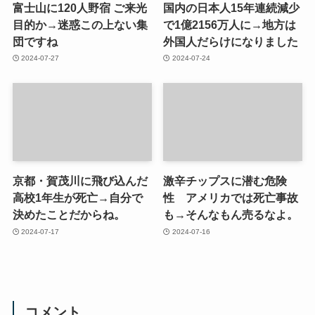
富士山に120人野宿 ご来光
国内の日本人15年連続減少
目的か→迷惑この上ない集
で1億2156万人に→地方は
団ですね
外国人だらけになりました
2024-07-27
2024-07-24
京都・賀茂川に飛び込んだ
激辛チップスに潜む危険
高校1年生が死亡→自分で
性 アメリカでは死亡事故
決めたことだからね。
も→そんなもん売るなよ。
2024-07-17
2024-07-16
コメント