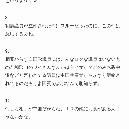
というようなｗ
8.
初鹿議員が立件された件はスルーだったのに、この件は
反応するのね。
9.
相変わらず自民党議員にはこんなロクな議員はいないも
のだ️和歌山のジイさんなんかは金と女か？どのみち親中
派などと言われてる議員は中国共産党からかなり籠絡さ
れてるのだろうよ️国賓でよぶなんて恥知らず。
10.
何しろ相手が中国だからね、ＩＲの他にも裏があるんじ
ゃないかな。