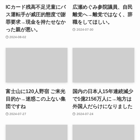
ICカード残高不足児童にバ
広瀬めぐみ参院議員、自民
ス運転手が威圧的態度で謝
離党へ→離党ではなく、辞
罪要求→現金を持たせなか
職をしてほしい。
った親が悪い。
2024-07-30
2024-08-02
富士山に120人野宿 ご来光
国内の日本人15年連続減少
目的か→迷惑この上ない集
で1億2156万人に→地方は
団ですね
外国人だらけになりました
2024-07-27
2024-07-24