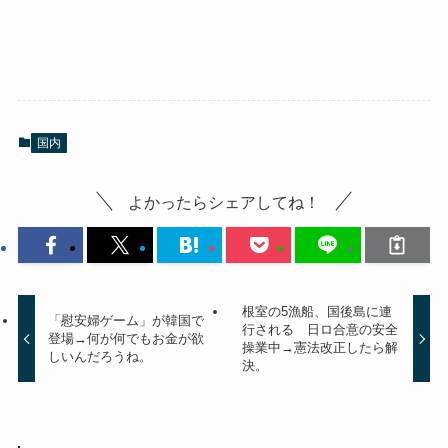
国内
よかったらシェアしてね！
根室の5漁船、国後島に連
「慰安婦ゲーム」が韓国で
行される 日ロ合意の安全
登場→何が何でもお金が欲
操業中→憲法改正したら解
しいんだろうね。
決。