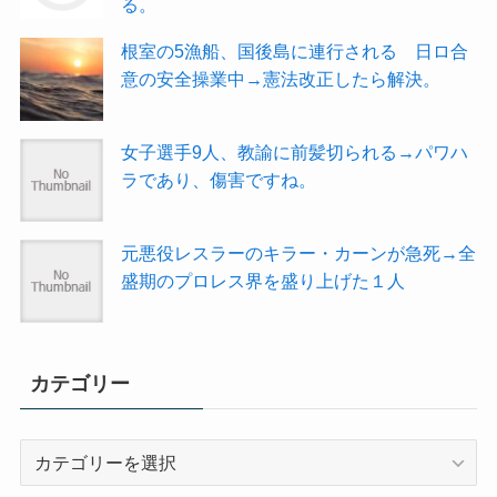
る。
根室の5漁船、国後島に連行される 日ロ合
意の安全操業中→憲法改正したら解決。
女子選手9人、教諭に前髪切られる→パワハ
ラであり、傷害ですね。
元悪役レスラーのキラー・カーンが急死→全
盛期のプロレス界を盛り上げた１人
カテゴリー
カ
テ