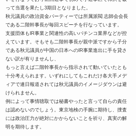
って当選を果たし3期目となりました。
秋元議員の政治資金パーティーでは所属派閥 志師会会長
である二階幹事長が毎回スピーチを行なっています。
支援団体もIR事業と関連性の高いパチンコ業界などが控
えています。そもそも二階幹事長が親中派ですから子分
である秋元議員が中国の日本へのIR事業進出に手を貸さ
ない訳が有りませんし、
もっと言えば二階幹事長から指示されて動いていたとも
十分考えられます。いずれにしてもこれだけ各大手メデ
ィアで連日報道されては秋元議員のイメージダウンは避
けられません。
例によって事情聴取では秘書やったと言って自らの責任
は認めないのでしょう。東京地検の手腕に期待し、捜査
には政治圧力が絶対にかからないことを祈り、真実の解
明を期待します。