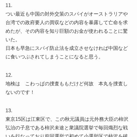
11.
つい最近も中国の対外交策のスパイがオーストラリアや
台湾での政府要人の買収などの内容を暴露して亡命を求
めたが、その内容を知り巨額のお金が使われることに驚
いた。
日本も早急にスパイ防止法を成立させなければ中国など
に食いつぶされてしまうことになると思う。
12.
地検は こわっぱの捜査ももだけど何故 本丸を捜査し
ないのです！
13.
東京15区は江東区で、この秋元議員は元外務大臣の柿沢
弘治の子息である柿沢未途と衆議院選挙で毎回熾烈な戦
いを行なっており前回選挙で初めて小選挙区で柿沢を破