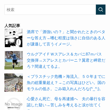
人気記事
酒席で「酒強いの？」と聞かれたときのベタ
ーな答え方→嗜む程度は強さに自信のある人
が謙遜して言うイメージ。
ウルグアイＦＷスアレス＆カバニ87ｍパス
交換弾→スアレスとカバーニ？翼君と岬君だ
ろ？間違えてるよ。
＜プラスチック危機＞海流入、５０年までに
魚の総重量超え？→この写真はひどい。国の
モラルの低さ。ごみ箱入れんだろな(^_^;)。
心愛さん死亡、母を再逮捕へ 夫の暴行を容
認した疑い→苦しみを考えると涙が出てく