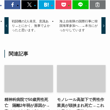
戦闘機の2人発見、意識あ
海上自衛隊の国際行事に韓
り→とにかく、無事でよか
国海軍参加へ…→本当にが
ったと思います。
っかりしています
関連記事
精神科病院で50歳男性死
モノレール高架下で男性作
亡 隔離2年弱が原因か→
業員が頭挟まれ死亡→これ