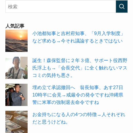
人気記事
小池都知事と吉村府知事、「9月入学制度」
など求める→今それ議論するときではない
誕生！森保監督に２年３億、サポート役西野
氏浮上も→「会長交代」に全く触れないマス
コミの気持ち悪さ。
埋め立て承認撤回へ 翁長知事、あす27日
10時半に会見→戒厳令の発令ですね沖縄県
警に米軍の強制退去命令ですね
お金持ちになる人の4つの特徴→人それぞれ
だと思うけどね。