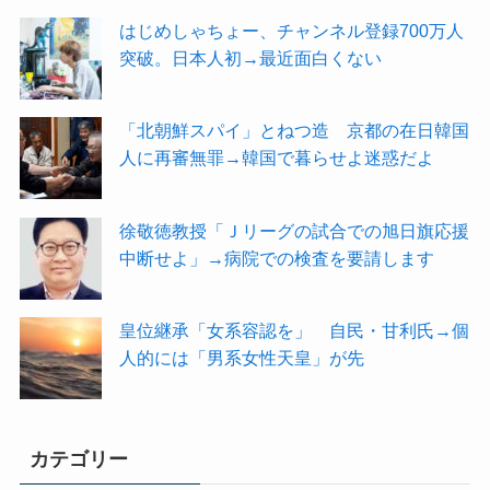
はじめしゃちょー、チャンネル登録700万人
突破。日本人初→最近面白くない
「北朝鮮スパイ」とねつ造 京都の在日韓国
人に再審無罪→韓国で暮らせよ迷惑だよ
徐敬徳教授「Ｊリーグの試合での旭日旗応援
中断せよ」→病院での検査を要請します
皇位継承「女系容認を」 自民・甘利氏→個
人的には「男系女性天皇」が先
カテゴリー