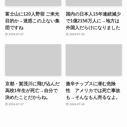
富士山に120人野宿 ご来光
国内の日本人15年連続減少
目的か→迷惑この上ない集
で1億2156万人に→地方は
団ですね
外国人だらけになりました
2024-07-27
2024-07-24
京都・賀茂川に飛び込んだ
激辛チップスに潜む危険
高校1年生が死亡→自分で
性 アメリカでは死亡事故
決めたことだからね。
も→そんなもん売るなよ。
2024-07-17
2024-07-16