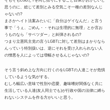
そもそもLGBとTを同じ括りにすること自体がおかしいと
思うのに、総じて差別とみる空気こそ一種の差別なんじ
ゃないの?
まさかヘイト法案みたいに「自分はゲイなんだ」と言う
事で「うぇ、ごめん・・それは生理的に無理」とか言お
うものなら「サベツダー」と糾弾されるの?
つまり立憲民主党の言うLGBTに対して差別はまかりなら
んっていう特別扱いは、逆にそれを受け入れられない人
の憎悪を人によっては増幅させるんじゃないの?
そう言う斜め上な方向に行くのをLGBTの人達こそが危惧
しているような気がする。
むしろ幅広い意味で性別や恋愛、趣味嗜好関係なく共に
生活している人達(友人同士でも)が行政や国の法律に縛ら
れないシステムを作る方がいいと思う。