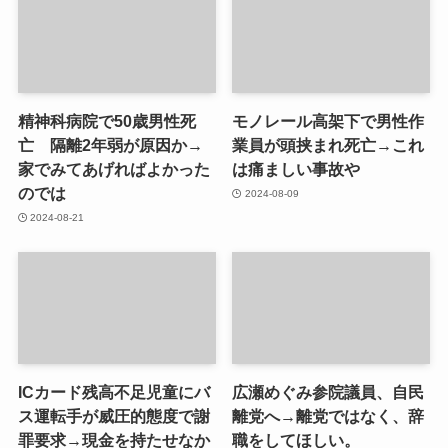
精神科病院で50歳男性死
モノレール高架下で男性作
亡 隔離2年弱が原因か→
業員が頭挟まれ死亡→これ
家でみてあげればよかった
は痛ましい事故や
のでは
2024-08-09
2024-08-21
ICカード残高不足児童にバ
広瀬めぐみ参院議員、自民
ス運転手が威圧的態度で謝
離党へ→離党ではなく、辞
罪要求→現金を持たせなか
職をしてほしい。