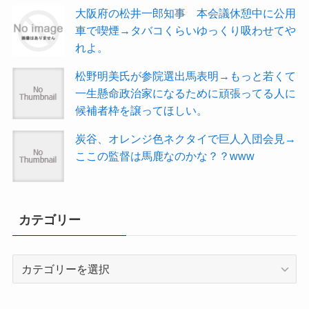
大阪府の松井一郎知事 本会議休憩中に公用
車で喫煙→タバコくらいゆっくり吸わせてや
れよ。
松野明美氏が参院選出馬表明→もっと若くて
一生懸命政治家になるために頑張ってる人に
候補者枠を譲ってほしい。
炭谷、オレンジ色ネクタイで巨人入団会見→
ここの監督は馬鹿なのかな？？www
カテゴリー
カ
テ
ゴ