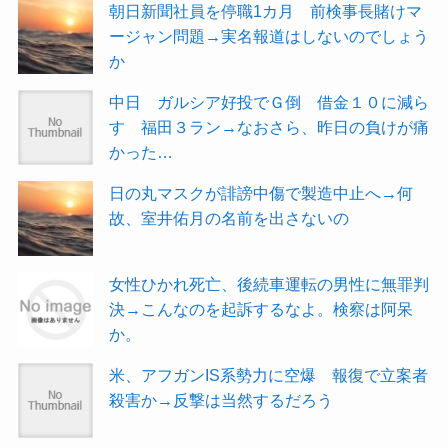
朝日新聞社員を停職1カ月 前検事長賭けマ
ージャン問題→実名報道はしないのでしょう
か
中日 ガルシア好投でＧ倒 借金１０に減ら
す 福田３ラン→なおさら、昨日の負けが痛
かった…
日の丸マスクが誹謗中傷で製造中止へ→何
故、室井佑月の名前を出さないの
女性ひかれ死亡、後続車運転の男性に無罪判
決→こんなのを起訴するなよ。検察は阿呆
か。
米、アフガンIS系勢力に空爆 報復で立案者
殺害か→反撃は当然するだろう