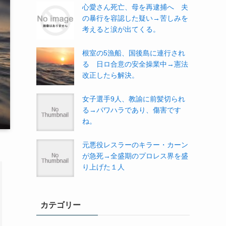
心愛さん死亡、母を再逮捕へ 夫
の暴行を容認した疑い→苦しみを
考えると涙が出てくる。
根室の5漁船、国後島に連行され
る 日ロ合意の安全操業中→憲法
改正したら解決。
女子選手9人、教諭に前髪切られ
る→パワハラであり、傷害です
ね。
元悪役レスラーのキラー・カーン
が急死→全盛期のプロレス界を盛
り上げた１人
カテゴリー