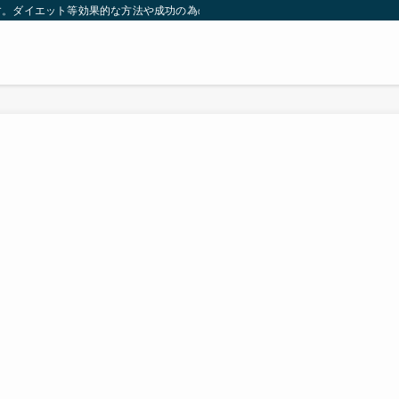
す。ダイエット等効果的な方法や成功の為の秘訣等。太ったり悩んでいる方々が簡