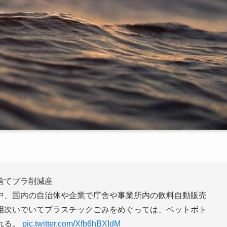
捨てプラ削減産
中、国内の自治体や企業で庁舎や事業所内の飲料自動販売
相次いでいてプラスチックごみをめぐっては、ペットボト
れる。
pic.twitter.com/Xfb6hBXIdM