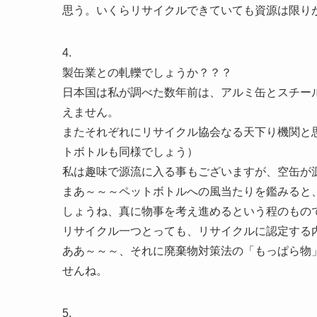
思う。いくらリサイクルできていても資源は限り
4.
製缶業との軋轢でしょうか？？？
日本国は私が調べた数年前は、アルミ缶とスチー
えません。
またそれぞれにリサイクル協会なる天下り機関と
トボトルも同様でしょう）
私は趣味で源流に入る事もございますが、空缶が
まあ～～～ペットボトルへの風当たりを鑑みると
しょうね、真に物事を考え進めるという程のもの
リサイクル一つとっても、リサイクルに認定する
ああ～～～、それに廃棄物対策法の「もっぱら物
せんね。
5.