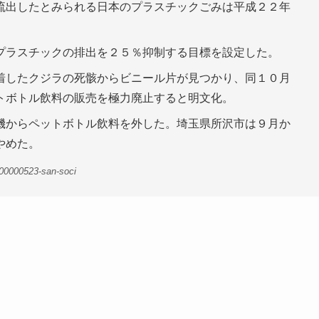
流出したとみられる日本のプラスチックごみは平成２２年
プラスチックの排出を２５％抑制する目標を設定した。
着したクジラの死骸からビニール片が見つかり、同１０月
トボトル飲料の販売を極力廃止すると明文化。
機からペットボトル飲料を外した。埼玉県所沢市は９月か
やめた。
00000523-san-soci