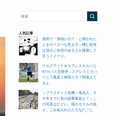
人気記事
酒席で「酒強いの？」と聞かれた
ときのベターな答え方→嗜む程度
は強さに自信のある人が謙遜して
言うイメージ。
ウルグアイＦＷスアレス＆カバニ
87ｍパス交換弾→スアレスとカバ
ーニ？翼君と岬君だろ？間違えて
るよ。
＜プラスチック危機＞海流入、５
０年までに魚の総重量超え？→こ
の写真はひどい。国のモラルの低
さ。ごみ箱入れんだろな(^_^;)。