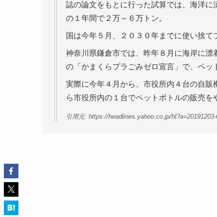
誌の論文をもとに行った試算では、海洋に
の１年間で２万～６万トン。
国は今年５月、２０３０年までに使い捨て
神奈川県鎌倉市では、昨年８月に海岸に漂
の「かまくらプラごみゼロ宣言」で、ペッ
実際に今年４月から、市役所内４台の自販
ら市役所内の１台でペットボトルの販売を
引用元: https://headlines.yahoo.co.jp/hl?a=20191203-