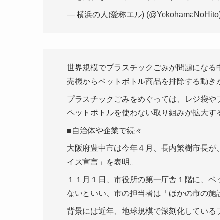
— 横浜の人(愛称エル) (@YokohamaNoHito
世界規模でプラスチックごみが問題になる
売機からペットボトル商品を排除する動き
プラスチックごみをめぐっては、レジ袋や
ペットボトルを使わない取り組みが拡大す
■自治体や企業で続々
大阪府豊中市は今年４月、長内繁樹市長が
イス宣言」を表明。
１１月１日、市役所の第一庁舎１階に、ペ
ないといい、市の担当者は「ほかの市の施
背景には近年、地球規模で深刻化している