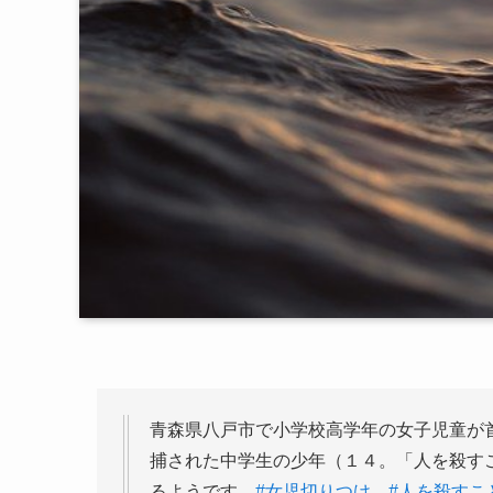
青森県八戸市で小学校高学年の女子児童が
捕された中学生の少年（１４。「人を殺す
るようです。
#女児切りつけ
#人を殺すこ