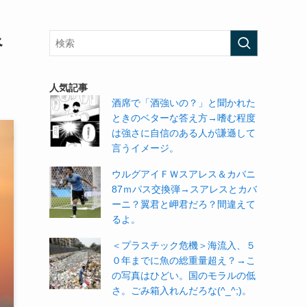
べ
人気記事
酒席で「酒強いの？」と聞かれた
ときのベターな答え方→嗜む程度
は強さに自信のある人が謙遜して
言うイメージ。
ウルグアイＦＷスアレス＆カバニ
87ｍパス交換弾→スアレスとカバ
ーニ？翼君と岬君だろ？間違えて
るよ。
＜プラスチック危機＞海流入、５
０年までに魚の総重量超え？→こ
の写真はひどい。国のモラルの低
さ。ごみ箱入れんだろな(^_^;)。