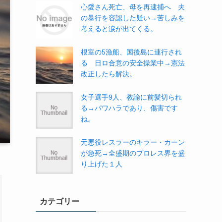
心愛さん死亡、母を再逮捕へ 夫
の暴行を容認した疑い→苦しみを
考えると涙が出てくる。
根室の5漁船、国後島に連行され
る 日ロ合意の安全操業中→憲法
改正したら解決。
女子選手9人、教諭に前髪切られ
る→パワハラであり、傷害です
ね。
元悪役レスラーのキラー・カーン
が急死→全盛期のプロレス界を盛
り上げた１人
カテゴリー