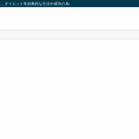
す。ダイエット等効果的な方法や成功の為の秘訣等。太ったり悩んでいる方々が簡