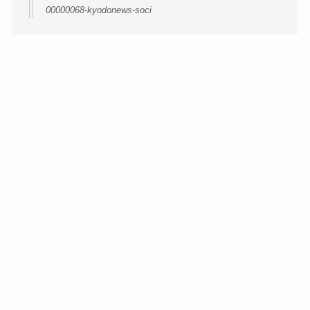
00000068-kyodonews-soci