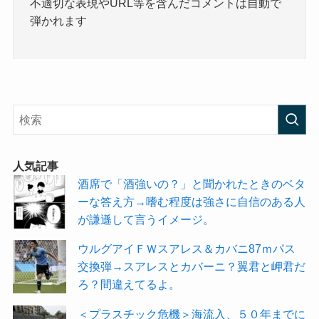
不適切な表現やURL等を含んだコメントは自動で
弾かれます
人気記事
酒席で「酒強いの？」と聞かれたときのベタ
ーな答え方→嗜む程度は強さに自信のある人
が謙遜して言うイメージ。
ウルグアイＦＷスアレス＆カバニ87ｍパス
交換弾→スアレスとカバーニ？翼君と岬君だ
ろ？間違えてるよ。
＜プラスチック危機＞海流入、５０年までに