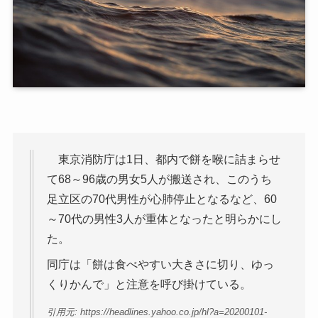
東京消防庁は1日、都内で餅を喉に詰まらせ
て68～96歳の男女5人が搬送され、このうち
足立区の70代男性が心肺停止となるなど、60
～70代の男性3人が重体となったと明らかにし
た。
同庁は「餅は食べやすい大きさに切り、ゆっ
くりかんで」と注意を呼び掛けている。
引用元: https://headlines.yahoo.co.jp/hl?a=20200101-