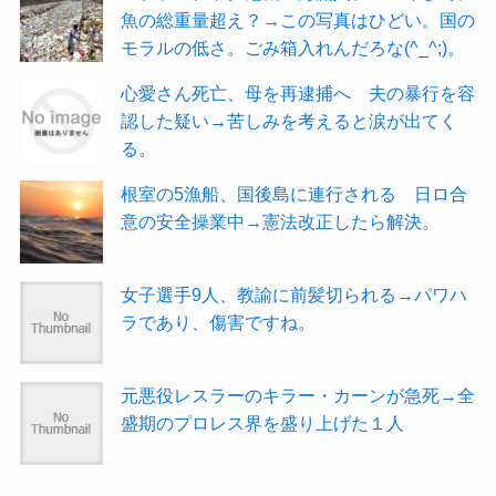
魚の総重量超え？→この写真はひどい。国の
モラルの低さ。ごみ箱入れんだろな(^_^;)。
心愛さん死亡、母を再逮捕へ 夫の暴行を容
認した疑い→苦しみを考えると涙が出てく
る。
根室の5漁船、国後島に連行される 日ロ合
意の安全操業中→憲法改正したら解決。
女子選手9人、教諭に前髪切られる→パワハ
ラであり、傷害ですね。
元悪役レスラーのキラー・カーンが急死→全
盛期のプロレス界を盛り上げた１人