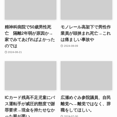
精神科病院で50歳男性死
モノレール高架下で男性作
亡 隔離2年弱が原因か→
業員が頭挟まれ死亡→これ
家でみてあげればよかった
は痛ましい事故や
のでは
2024-08-09
2024-08-21
ICカード残高不足児童にバ
広瀬めぐみ参院議員、自民
ス運転手が威圧的態度で謝
離党へ→離党ではなく、辞
罪要求→現金を持たせなか
職をしてほしい。
った親が悪い。
2024-07-30