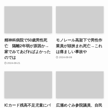
精神科病院で50歳男性死
モノレール高架下で男性作
亡 隔離2年弱が原因か→
業員が頭挟まれ死亡→これ
家でみてあげればよかった
は痛ましい事故や
のでは
2024-08-09
2024-08-21
ICカード残高不足児童にバ
広瀬めぐみ参院議員、自民