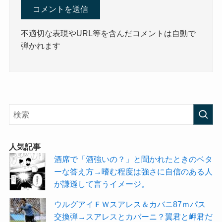
不適切な表現やURL等を含んだコメントは自動で
弾かれます
人気記事
酒席で「酒強いの？」と聞かれたときのベタ
ーな答え方→嗜む程度は強さに自信のある人
が謙遜して言うイメージ。
ウルグアイＦＷスアレス＆カバニ87ｍパス
交換弾→スアレスとカバーニ？翼君と岬君だ