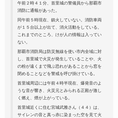
午前２時４１分、首里城の警備員から那覇市
消防に通報があった。
同午前５時現在、鎮火していない。消防車両
が１５台以上が出て、消火活動をしている。
これまでのところ、けが人の情報は入ってい
ない。
那覇市消防局は防災無線を使い市内全域に対
し、首里城で火災が発生していることや、火
の粉が遠くまで飛ぶ恐れがあることから窓を
閉めることなどを警戒を呼び掛けている。
首里城周辺には午前４時半現在、爆発音のよ
うな音が響き、火災元とみられる正殿が激し
く燃え、煙が上がっている。
首里城近くに住む宮城武雅さん（４４）は、
サイレンの音と真っ赤に染まった空を見て火