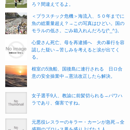
ろ？間違えてるよ。
＜プラスチック危機＞海流入、５０年までに
魚の総重量超え？→この写真はひどい。国の
モラルの低さ。ごみ箱入れんだろな(^_^;)。
心愛さん死亡、母を再逮捕へ 夫の暴行を容
認した疑い→苦しみを考えると涙が出てく
る。
根室の5漁船、国後島に連行される 日ロ合
意の安全操業中→憲法改正したら解決。
女子選手9人、教諭に前髪切られる→パワハ
ラであり、傷害ですね。
元悪役レスラーのキラー・カーンが急死→全
盛期のプロレス界を盛り上げた１人