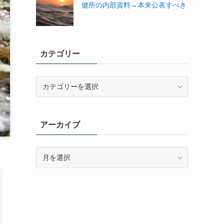
健所の内部資料→本来公表すべき
カテゴリー
カ
テ
ゴ
リ
アーカイブ
ー
ア
ー
カ
イ
ブ