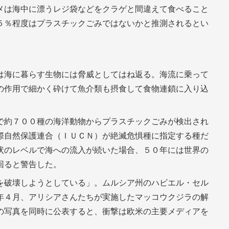
メは海中に漂うレジ袋などをクラゲと間違えて食べること
５％程度はプラスチックごみではないかと推測されるとい
は海に暮らす生物には脅威としてはね返る。海流に乗って
の作用で細かく砕けて魚介類も摂食して食物連鎖に入り込
で約７００種の海洋動物からプラスチックごみが検出され
際自然保護連合（ＩＵＣＮ）が絶滅危惧種に指定する種だ
状のレベルで海への流入が続いた場合、５０年には世界の
回ると警告した。
を破壊しようとしている」。ムルシア州のハビエル・セル
年４月、アリシアさんたちが実施したマッコウクジラの解
の写真を同時に公表すると、衝撃は欧米の主要メディアを