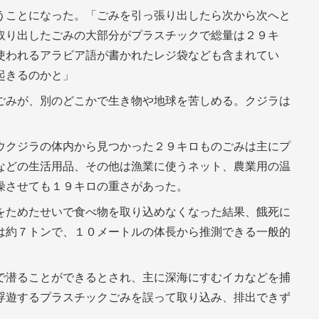
うことになった。「ごみを引っ張り出したら次から次へと
取り出したごみの大部分がプラスチックで総量は２９キ
使われるアラビア語が書かれたレジ袋なども含まれてい
起きるのかと」
ごみが、別のどこかで生き物や地球を苦しめる。クジラは
ウクジラの体内から見つかった２９キロものごみは主にプ
などの生活用品、その他は漁業に使うネット、農業用の温
燥させても１９キロの重さがあった。
をためたせいで食べ物を取り込めなくなった結果、餓死に
は約７トンで、１０メートルの体長から推測できる一般的
で潜ることができるとされ、主に深海にすむイカなどを捕
浮遊するプラスチックごみを誤って取り込み、排出できず
。