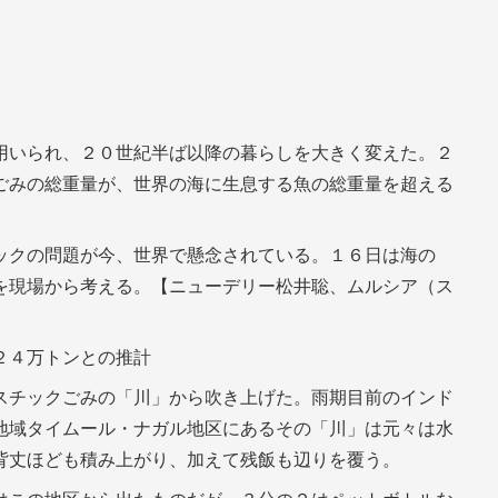
用いられ、２０世紀半ば以降の暮らしを大きく変えた。２
ごみの総重量が、世界の海に生息する魚の総重量を超える
ックの問題が今、世界で懸念されている。１６日は海の
を現場から考える。【ニューデリー松井聡、ムルシア（ス
２４万トンとの推計
スチックごみの「川」から吹き上げた。雨期目前のインド
地域タイムール・ナガル地区にあるその「川」は元々は水
背丈ほども積み上がり、加えて残飯も辺りを覆う。