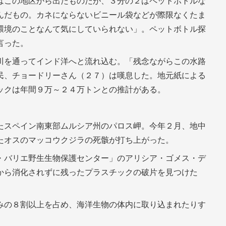
はこの地区から出たものだが、３分の２はペットボトルな
んだもの。カネにならないビニール袋などが際限なくたま
環境のことなんて気にしていられない」。ペットボトル探
言った。
川を通ってインド洋へと流れ込む。「残念ながらこの水路
民、チョードリーさん（２７）は嘆息した。地元紙による
ックは年間９万～２４万トンとの推計がある。
たスペイン南東部ムルシア州のパロス岬。今年２月、地中
たオスのマッコウクジラの死骸が打ち上がった。
・バリエ野生生物保護センター」のアリシア・ゴメス・デ
から消化されずに残ったプラスチックの破片を見つけた
みの８割以上を占め、海洋生物の体内に取り込まれたりす