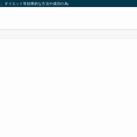
す。ダイエット等効果的な方法や成功の為の秘訣等。太ったり悩んでいる方々が簡