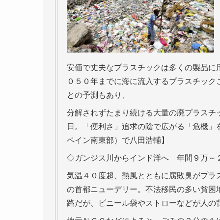
安価で丈夫なプラスチックは多くの製品に
０５０年までに海に流入するプラスチック
との予測もあり、
分解されずたまり続ける大量の廃プラスチ
日。「便利さ」追求の陰で広がる「危機」
ペイン南東部）で八田浩輔】
◇ガンジス川からインド洋へ 年間９万～
気温４０度超、熱風とともに腐敗臭がプラ
の首都ニューデリー。不法移民の多い貧困
路だが、ビニール袋やストローなどが人の