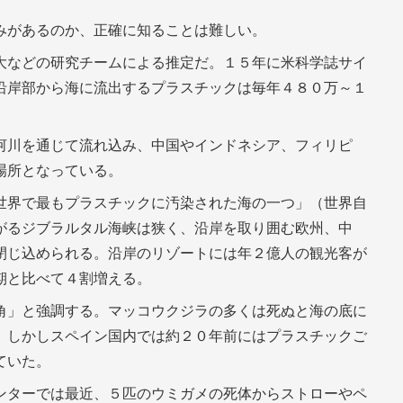
みがあるのか、正確に知ることは難しい。
大などの研究チームによる推定だ。１５年に米科学誌サイ
沿岸部から海に流出するプラスチックは毎年４８０万～１
。
河川を通じて流れ込み、中国やインドネシア、フィリピ
場所となっている。
世界で最もプラスチックに汚染された海の一つ」（世界自
がるジブラルタル海峡は狭く、沿岸を取り囲む欧州、中
閉じ込められる。沿岸のリゾートには年２億人の観光客が
期と比べて４割増える。
角」と強調する。マッコウクジラの多くは死ぬと海の底に
。しかしスペイン国内では約２０年前にはプラスチックご
ていた。
ンターでは最近、５匹のウミガメの死体からストローやペ