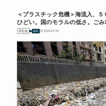
＜プラスチック危機＞海流入、５
ひどい。国のモラルの低さ。ごみ箱入
広告
2018-07-16
国内