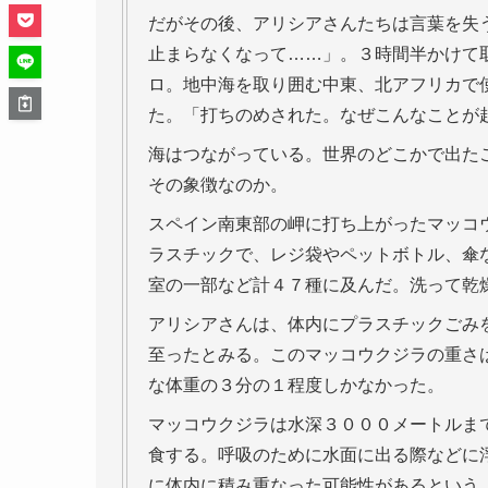
だがその後、アリシアさんたちは言葉を失
止まらなくなって……」。３時間半かけて
ロ。地中海を取り囲む中東、北アフリカで
た。「打ちのめされた。なぜこんなことが
海はつながっている。世界のどこかで出た
その象徴なのか。
スペイン南東部の岬に打ち上がったマッコ
ラスチックで、レジ袋やペットボトル、傘
室の一部など計４７種に及んだ。洗って乾
アリシアさんは、体内にプラスチックごみ
至ったとみる。このマッコウクジラの重さ
な体重の３分の１程度しかなかった。
マッコウクジラは水深３０００メートルま
食する。呼吸のために水面に出る際などに
に体内に積み重なった可能性があるという