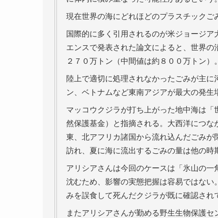
現在世界の海にどれほどのプラスチックご
国際的に多く引用されるのが米ジョージア
エンスで発表された論文によると、世界の
２７０万トン（中間値は約８００万トン）
陸上で適切に処理されなかったごみが主に
ン、ベトナムなど東南アジアが最大の発生
マッコウクジラが打ち上がった地中海は「
然保護基金）と指摘される。大西洋につな
東、北アフリカ諸国から流れ込んだごみが
訪れ、夏に海に流出するごみの量は他の時
アリシアさんは今回のケースは「氷山の一
沈むため、影響の実態把握は容易ではない
みを誤食して死んだクジラが既に確認され
またアリシアさんが勤める野生生物保護セ