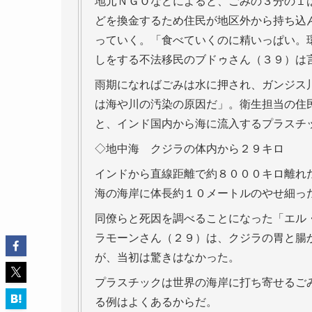
地元ＮＧＯなどによると、ごみの３分の１
どを換金するため住民が地区外から持ち込
っていく。「食べていくのに精いっぱい。
しをする不法移民のブドゥさん（３９）は
雨期になればごみは水に押され、ガンジス
は海や川の汚染の原因だ」。衛生担当の住
と、インド国内から海に流入するプラスチ
◇地中海 クジラの体内から２９キロ
インドから直線距離で約８０００キロ離れ
海の海岸に体長約１０メートルのやせ細っ
同僚らと死因を調べることになった「エル
ラモーンさん（２９）は、クジラの胃と腸
が、当初は驚きはなかった。
プラスチックは世界の海岸に打ち寄せるご
る例はよくあるからだ。