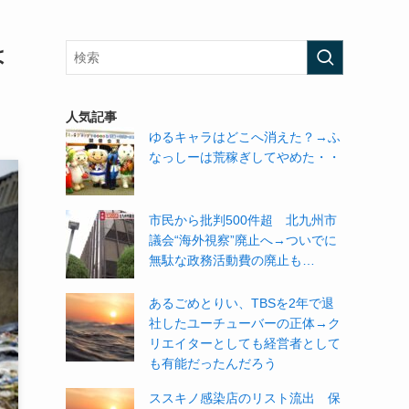
は
人気記事
ゆるキャラはどこへ消えた？→ふ
なっしーは荒稼ぎしてやめた・・
市民から批判500件超 北九州市
議会“海外視察”廃止へ→ついでに
無駄な政務活動費の廃止も…
あるごめとりい、TBSを2年で退
社したユーチューバーの正体→ク
リエイターとしても経営者として
も有能だったんだろう
ススキノ感染店のリスト流出 保