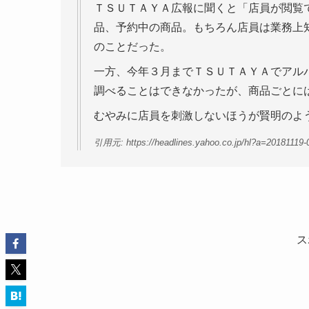
ＴＳＵＴＡＹＡ広報に聞くと「店員が閲覧
品、予約中の商品。もちろん店員は業務上
のことだった。
一方、今年３月までＴＳＵＴＡＹＡでアル
調べることはできなかったが、商品ごとに
むやみに店員を刺激しないほうが賢明のよ
引用元: https://headlines.yahoo.co.jp/hl?a=20181119-
ス