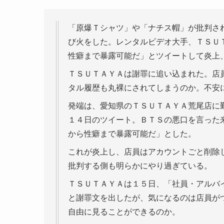
「原爆Ｔシャツ」や「ナチス帽」が批判さ
び火をした。レンタルビデオ大手、ＴＳＵ
性癖まで暴露可能だ」とツイートして炎上
ＴＳＵＴＡＹＡは謝罪に追い込まれた。店
タル履歴も丸裸にされてしまうのか。不安
発端は、愛知県のＴＳＵＴＡＹＡ荒尾店に
１４日のツイート。ＢＴＳの悪口を言った
から性癖まで暴露可能だ」とした。
これが炎上し、店員はアカウントごと削除
批判する側も明らかにやり過ぎている。
ＴＳＵＴＡＹＡは１５日、「社員・アルバ
と謝罪文を出したが、気になるのは店員が
自由に見ることができるのか。