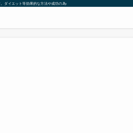
す。ダイエット等効果的な方法や成功の為の秘訣等。太ったり悩んでいる方々が簡