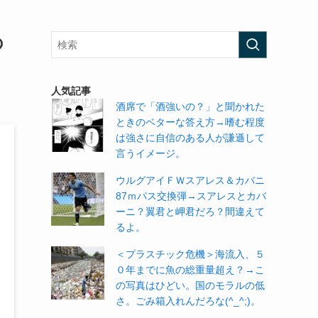
の
人気記事
酒席で「酒強いの？」と聞かれた
ときのベターな答え方→嗜む程度
は強さに自信のある人が謙遜して
言うイメージ。
ウルグアイＦＷスアレス＆カバニ
87ｍパス交換弾→スアレスとカバ
ーニ？翼君と岬君だろ？間違えて
るよ。
＜プラスチック危機＞海流入、５
０年までに魚の総重量超え？→こ
の写真はひどい。国のモラルの低
さ。ごみ箱入れんだろな(^_^;)。