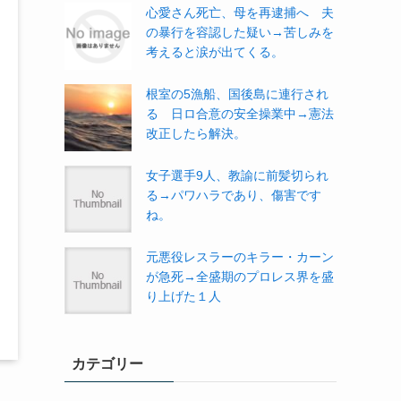
心愛さん死亡、母を再逮捕へ 夫
の暴行を容認した疑い→苦しみを
考えると涙が出てくる。
根室の5漁船、国後島に連行され
る 日ロ合意の安全操業中→憲法
改正したら解決。
女子選手9人、教諭に前髪切られ
る→パワハラであり、傷害です
ね。
元悪役レスラーのキラー・カーン
が急死→全盛期のプロレス界を盛
り上げた１人
カテゴリー