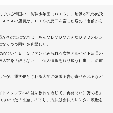
れている韓国の「防弾少年団（ＢＴＳ）」騒動が思わぬ飛
ＴＡＹＡの店員が、ＢＴＳの悪口を言った客の「名前から
、
員がその気になれば、あんなＤＶＤやこんなＤＶＤのレン
になりつつ同社を直撃した。
勤めていたＢＴＳファンとみられる女性アルバイト店員の
来店客を「許さない」「個人情報を取り扱う仕事上、名前
したが、通学先とされる大学に爆破予告が寄せられるなど
イトスタッフへの啓蒙教育を通じて、再発防止に努める」
つぶやいた「性癖」の下り。店員は会員のレンタル履歴を