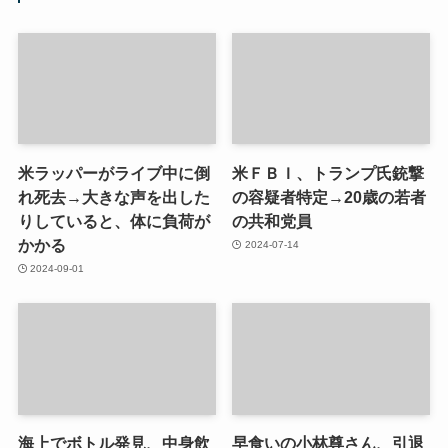
米ラッパーがライブ中に倒
米ＦＢＩ、トランプ氏銃撃
れ死去→大きな声を出した
の容疑者特定→20歳の若者
りしていると、体に負荷が
の共和党員
かかる
2024-07-14
2024-09-01
海上でボトル発見、中身飲
早食いの小林尊さん、引退