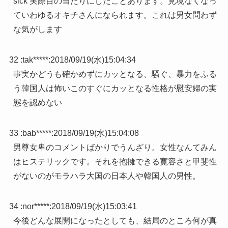
sick 実際目の当たりにしたことあります。見境なくなっ
ていわゆるオキチさんになられます。これは男女問わず
な気がします
32 :
tak*****
:
2018/09/19(水)15:04:34
事実かどうも確かめずにカッとなる、騒ぐ、暴力をふる
う韓国人は怖いこのすぐにカッとなる性格が慰安婦の実
態を認めない
33 :
bab*****
:
2018/09/19(水)15:04:08
男尊女卑のコメントばかりでうんざり。女性なんてみん
はヒステリックです。それを抱擁できる寛容さと甲斐性
がないのがモラハラ大国の日本人や韓国人の男性。
34 :
nor*****
:
2018/09/19(水)15:03:41
今後どんな展開になったとしても、結局のところ何が真