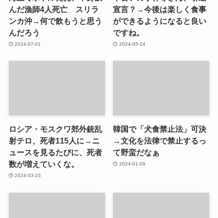
んだ漁師4人死亡 スリラ
宣言？→今後は楽しく食事
ンカ沖→何で飲もうと思う
ができるようになると良い
んだろう
ですね。
2024-07-01
2024-05-24
ロシア・モスクワ郊外銃乱
韓国で「犬食禁止法」可決
射テロ、死者115人に→ニ
→文化を法律で禁止するっ
ュースを見るたびに、死者
て野蛮だなぁ
数が増えていくな。
2024-01-09
2024-03-23