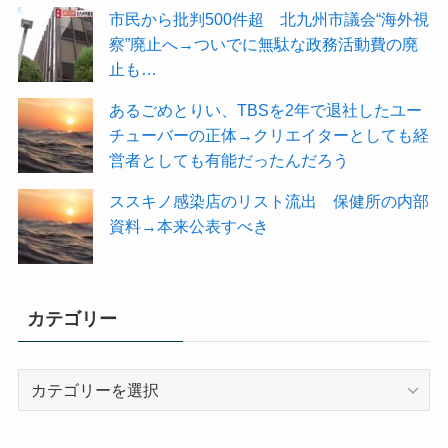
市民から批判500件超 北九州市議会“海外視
察”廃止へ→ついでに無駄な政務活動費の廃
止も…
あるごめとりい、TBSを2年で退社したユー
チューバーの正体→クリエイターとしても経
営者としても有能だったんだろう
ススキノ感染店のリスト流出 保健所の内部
資料→本来公表すべき
カテゴリー
カ
テ
ゴ