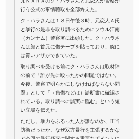
元ＫＡＲＡのク・ハラさんと元恋人が警察が
行う公式の事情聴取を全部終えた。
ク・ハラさんは１８日午後３時、元恋人Ａ氏
と暴行の是非を取り調べるためにソウル江南
（カンナム）警察署に出頭した。ク・ハラさ
んは顔と首元に傷テープを貼っており、腕に
は青いアザができていた。
取り調べを受ける前にク・ハラさんは取材陣
の前で「誰が先に殴ったかの問題ではない。
今後、警察で明らかにしなければならない問
題」として「（負傷などは）診断書に確認さ
れている。取り調べに誠実に臨む」という短
い立場を伝えた。
ただし、暴力をふるった人が誰なのか、正当
防衛だったか、なぜ双方暴行を主張するかな
ど今回の暴行疑惑に関する重要なポイントに