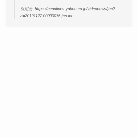
引用元: https://headlines.yahoo.co.jp/videonews/jnn?
a=20191127-00000036-jnn-int