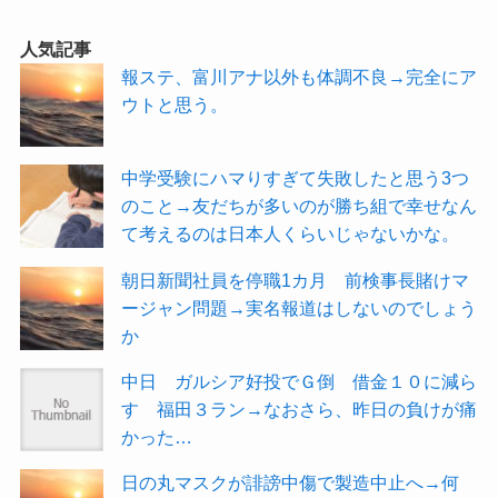
人気記事
報ステ、富川アナ以外も体調不良→完全にア
ウトと思う。
中学受験にハマりすぎて失敗したと思う3つ
のこと→友だちが多いのが勝ち組で幸せなん
て考えるのは日本人くらいじゃないかな。
朝日新聞社員を停職1カ月 前検事長賭けマ
ージャン問題→実名報道はしないのでしょう
か
中日 ガルシア好投でＧ倒 借金１０に減ら
す 福田３ラン→なおさら、昨日の負けが痛
かった…
日の丸マスクが誹謗中傷で製造中止へ→何