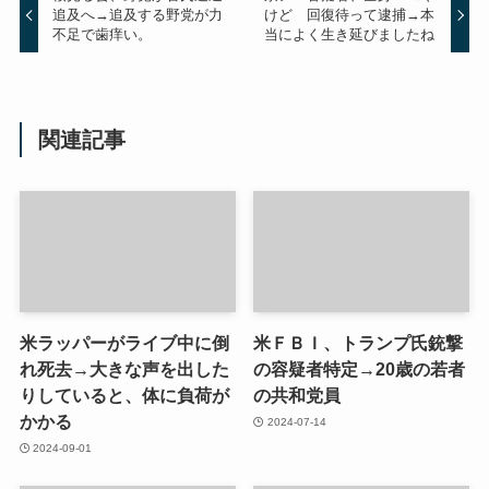
追及へ→追及する野党が力
けど 回復待って逮捕→本
不足で歯痒い。
当によく生き延びましたね
関連記事
米ラッパーがライブ中に倒
米ＦＢＩ、トランプ氏銃撃
れ死去→大きな声を出した
の容疑者特定→20歳の若者
りしていると、体に負荷が
の共和党員
かかる
2024-07-14
2024-09-01