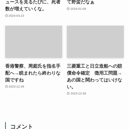
ュースを見るたびに、死者
て野蛮だなぁ
数が増えていくな。
2024-01-09
2024-03-23
香港警察、周庭氏を指名手
三菱重工と日立造船への賠
配へ→睨まれたら終わりな
償命令確定 徴用工問題→
国ですね
あの国と関わってはいけな
い。
2023-12-29
2023-12-28
コメント