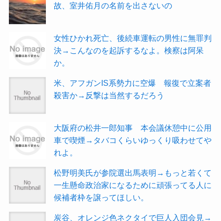
故、室井佑月の名前を出さないの
女性ひかれ死亡、後続車運転の男性に無罪判
決→こんなのを起訴するなよ。検察は阿呆
か。
米、アフガンIS系勢力に空爆 報復で立案者
殺害か→反撃は当然するだろう
大阪府の松井一郎知事 本会議休憩中に公用
車で喫煙→タバコくらいゆっくり吸わせてや
れよ。
松野明美氏が参院選出馬表明→もっと若くて
一生懸命政治家になるために頑張ってる人に
候補者枠を譲ってほしい。
炭谷、オレンジ色ネクタイで巨人入団会見→