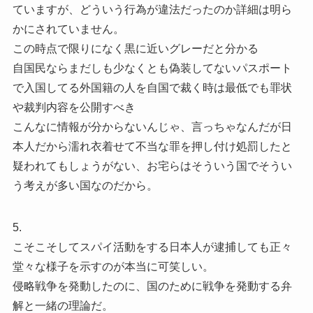
ていますが、どういう行為が違法だったのか詳細は明ら
かにされていません。
この時点で限りになく黒に近いグレーだと分かる
自国民ならまだしも少なくとも偽装してないパスポート
で入国してる外国籍の人を自国で裁く時は最低でも罪状
や裁判内容を公開すべき
こんなに情報が分からないんじゃ、言っちゃなんだが日
本人だから濡れ衣着せて不当な罪を押し付け処罰したと
疑われてもしょうがない、お宅らはそういう国でそうい
う考えが多い国なのだから。
5.
こそこそしてスパイ活動をする日本人が逮捕しても正々
堂々な様子を示すのが本当に可笑しい。
侵略戦争を発動したのに、国のために戦争を発動する弁
解と一緒の理論だ。