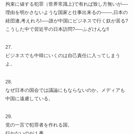
拘束に値する犯罪（世界常識上)で有れば致し方無いが—-
理由を明かさないような国家と仕事出来るの——-,日本の
経団連,考えれろ!—–誰が中国にビジネスで行く奴が居る?
こうした中で習近平の日本訪問?—–ふざけんな!!
27.
ビジネスでも中韓にいくのは自己責任に入ってしまう
よ。
28.
なぜ日本の国会では議論にもならないのか。メディアも
中国に遠慮している。
29.
党の一言で犯罪者を作れる国。
行かないのが１番。