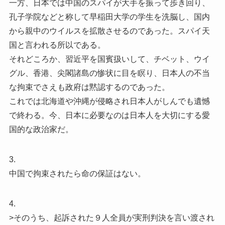
一方、日本では中国のスパイが大手を振って歩き回り、
孔子学院などと称して早稲田大学の学生を洗脳し、国内
から親中のウイルスを拡散させるのであった。スパイ天
国と言われる所以である。
それどころか、習近平を国賓扱いして、チベット、ウイ
グル、香港、尖閣諸島の惨状に目を瞑り、日本人の不当
な拘束でさえも政府は黙認するのであった。
これでは北海道や沖縄が侵略され日本人がしんでも遺憾
で終わる。今、日本に必要なのは日本人を大切にする愛
国的な政治家だ。
3.
中国で拘束されたら命の保証はない。
4.
>そのうち、起訴された９人全員が実刑判決を言い渡され