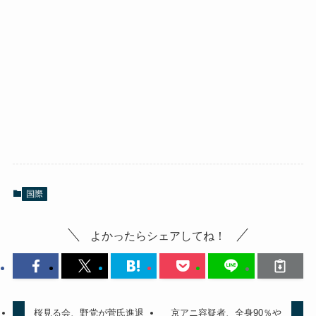
国際
よかったらシェアしてね！
桜見る会、野党が菅氏進退
京アニ容疑者、全身90％や