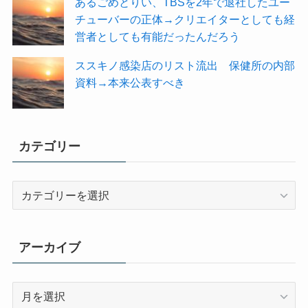
あるごめとりい、TBSを2年で退社したユー
チューバーの正体→クリエイターとしても経
営者としても有能だったんだろう
ススキノ感染店のリスト流出 保健所の内部
資料→本来公表すべき
カテゴリー
カ
テ
ゴ
リ
アーカイブ
ー
ア
ー