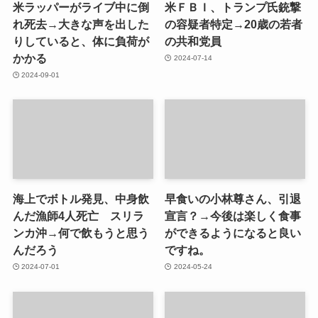
米ラッパーがライブ中に倒
米ＦＢＩ、トランプ氏銃撃
れ死去→大きな声を出した
の容疑者特定→20歳の若者
りしていると、体に負荷が
の共和党員
かかる
2024-07-14
2024-09-01
海上でボトル発見、中身飲
早食いの小林尊さん、引退
んだ漁師4人死亡 スリラ
宣言？→今後は楽しく食事
ンカ沖→何で飲もうと思う
ができるようになると良い
んだろう
ですね。
2024-07-01
2024-05-24