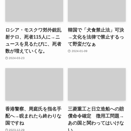
ロシア・モスクワ郊外銃乱
韓国で「犬食禁止法」可決
射テロ、死者115人に→ニ
→文化を法律で禁止するっ
ュースを見るたびに、死者
て野蛮だなぁ
数が増えていくな。
2024-01-09
2024-03-23
香港警察、周庭氏を指名手
三菱重工と日立造船への賠
配へ→睨まれたら終わりな
償命令確定 徴用工問題→
国ですね
あの国と関わってはいけな
い。
2023-12-29