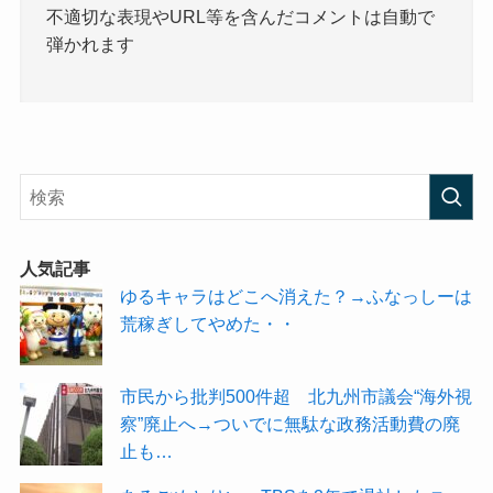
不適切な表現やURL等を含んだコメントは自動で
弾かれます
人気記事
ゆるキャラはどこへ消えた？→ふなっしーは
荒稼ぎしてやめた・・
市民から批判500件超 北九州市議会“海外視
察”廃止へ→ついでに無駄な政務活動費の廃
止も…