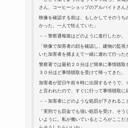
さん、コーヒーショップのアルバイトさん
映像を確認する前は、もしかしてそのうち
かった。一人で怯えていた」
－－警察通報後はどのように進行したか。
「映像で加害者の顔を確認し、建物の監視
いた加害者を捕まえて一緒に連れて行った
警察署では最初２０分ほど簡単に事情聴取
３０分ほど事情聴取を受けて帰ってきた。
加害者が翌日午前８時に出国するそうで、
と言われたので、すぐに行って事情聴取に
－－加害者にどのような処罰が下されるこ
「実刑でも罰金でも強い処罰を受け、そう
いように。私が働いているところがここだ
らそうしたらいいか」