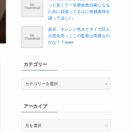
っと若くて一生懸命政治家になる
ために頑張ってる人に候補者枠を
譲ってほしい。
炭谷、オレンジ色ネクタイで巨人
入団会見→ここの監督は馬鹿なの
かな？？www
カテゴリー
カ
テ
ゴ
リ
アーカイブ
ー
ア
ー