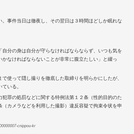
い。事件当日は徹夜し、その翌日は３時間ほどしか眠れな
「自分の身は自分が守らなければならならず、いつも気を
いかなければならないことが非常に腹立たしい」と綴っ
まで使って隠し撮りを徹底した取締りを明らかにしたが、
いている。
力犯罪の処罰などに関する特例法第１２条（性的目的のた
条（カメラなどを利用した撮影）違反容疑で拘束令状を申
00000007-cnippou-kr