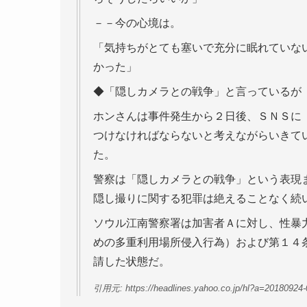
－－今の心境は。
「気持ちがとても塞いで充分に眠れていな
かった」
◆「隠しカメラとの戦争」と言っているが
ホンさんは事件発生から２日後、ＳＮＳに
つけなければならないと考えながらいきて
た。
警察は「隠しカメラとの戦争」という表現
隠し撮りに関する犯罪は絶えることなく続
ソウル江南警察署は加害者Ａに対し、性暴
めの多重利用場所侵入行為）および第１４
請した状態だ。
引用元: https://headlines.yahoo.co.jp/hl?a=20180924-