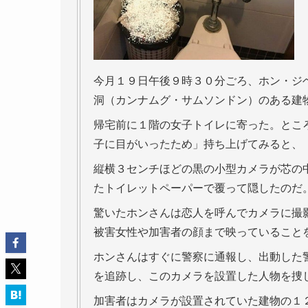
今月１９日午後９時３０分ごろ、ホン・ジ
洞（カンナムグ・サムソンドン）のある建
帰宅前に１階の女子トイレに寄った。とこ
子に目がいったため」持ち上げてみると、
縦横３センチほどの黒の小型カメラが芯の
たトイレットペーパーで覆って隠したのだ
驚いたホンさんは恋人を呼んでカメラに撮
被害女性や加害者の顔まで映っていること
ホンさんはすぐに警察に通報し、出動した
を追跡し、このカメラを設置した人物を捜
加害者はカメラが設置されていた建物の１