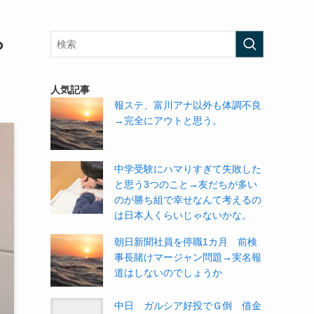
ら
人気記事
報ステ、富川アナ以外も体調不良
→完全にアウトと思う。
中学受験にハマりすぎて失敗した
と思う3つのこと→友だちが多い
のが勝ち組で幸せなんて考えるの
は日本人くらいじゃないかな。
朝日新聞社員を停職1カ月 前検
事長賭けマージャン問題→実名報
道はしないのでしょうか
中日 ガルシア好投でＧ倒 借金