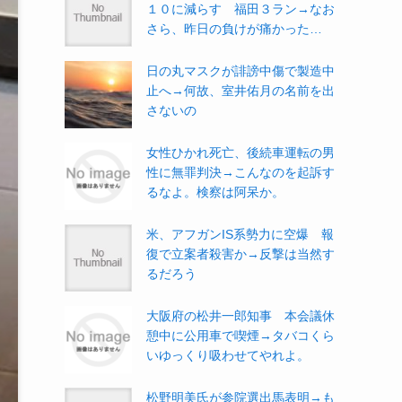
１０に減らす 福田３ラン→なお
さら、昨日の負けが痛かった…
日の丸マスクが誹謗中傷で製造中
止へ→何故、室井佑月の名前を出
さないの
女性ひかれ死亡、後続車運転の男
性に無罪判決→こんなのを起訴す
るなよ。検察は阿呆か。
米、アフガンIS系勢力に空爆 報
復で立案者殺害か→反撃は当然す
るだろう
大阪府の松井一郎知事 本会議休
憩中に公用車で喫煙→タバコくら
いゆっくり吸わせてやれよ。
松野明美氏が参院選出馬表明→も