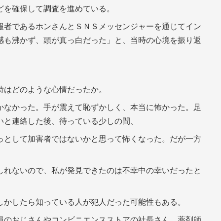
どを確保して調査を進めている。
報者であるホンさんとＳＮＳメッセンジャーを通じてイン
感も沸かず、頭が真っ白だった」と、当時の心境を振り返
時はどのような心情だったか。
かなかった。手が震えて恥ずかしく、本当に怖かった。足
いと連絡した後、待っている少しの間、
っとして加害者ではないかと思って怖くなった。だが一方
しれないので、私が発見できたのは不幸中の幸いだったと
しかしたら知っている人が犯人だった可能性もある。
員のおじさんやコンビニエンスストアの社長さん、薬剤師