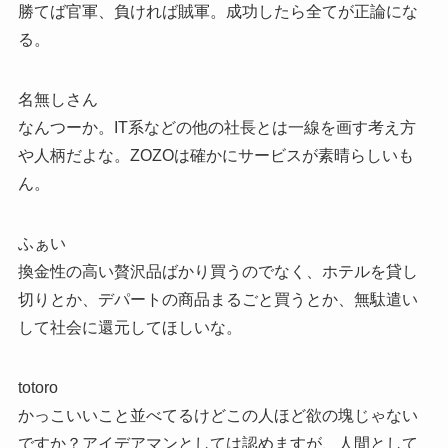
勝てば官軍、負ければ賊軍。成功したら全てが正論にな
る。
名無しさん
なんつーか。IT系などの他の社長とは一線を画す考え方
や人柄だよな。ZOZOは確かにサービスが素晴らしいも
ん。
ふぁい
換金性の高い贅沢品ばかり買うのでなく、ホテルを貸し
切りとか、デパートの商品まるごと買うとか、無駄遣い
して社会に還元してほしいな。
totoro
かっこいいこと並べてるけどこの人ほど欲の塊じゃない
ですか？アイデアマンとしては認めますが、人間として