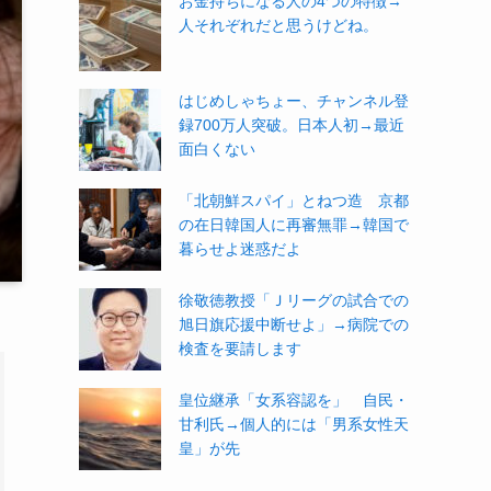
お金持ちになる人の4つの特徴→
人それぞれだと思うけどね。
はじめしゃちょー、チャンネル登
録700万人突破。日本人初→最近
面白くない
「北朝鮮スパイ」とねつ造 京都
の在日韓国人に再審無罪→韓国で
暮らせよ迷惑だよ
徐敬徳教授「Ｊリーグの試合での
旭日旗応援中断せよ」→病院での
検査を要請します
皇位継承「女系容認を」 自民・
甘利氏→個人的には「男系女性天
皇」が先