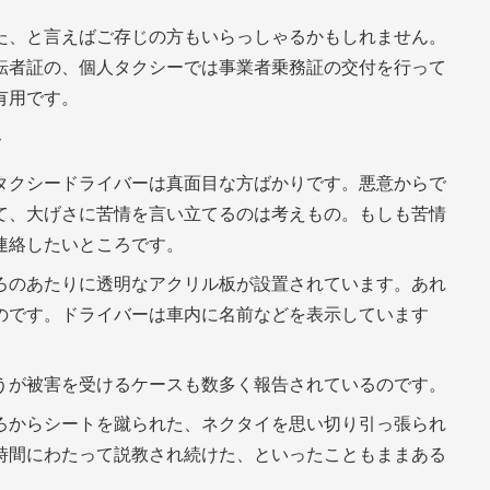
た、と言えばご存じの方もいらっしゃるかもしれません。
転者証の、個人タクシーでは事業者乗務証の交付を行って
有用です。
を
タクシードライバーは真面目な方ばかりです。悪意からで
て、大げさに苦情を言い立てるのは考えもの。もしも苦情
連絡したいところです。
ろのあたりに透明なアクリル板が設置されています。あれ
のです。ドライバーは車内に名前などを表示しています
うが被害を受けるケースも数多く報告されているのです。
ろからシートを蹴られた、ネクタイを思い切り引っ張られ
時間にわたって説教され続けた、といったこともままある