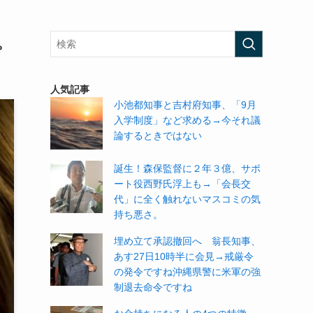
。
人気記事
小池都知事と吉村府知事、「9月
入学制度」など求める→今それ議
論するときではない
誕生！森保監督に２年３億、サポ
ート役西野氏浮上も→「会長交
代」に全く触れないマスコミの気
持ち悪さ。
埋め立て承認撤回へ 翁長知事、
あす27日10時半に会見→戒厳令
の発令ですね沖縄県警に米軍の強
制退去命令ですね