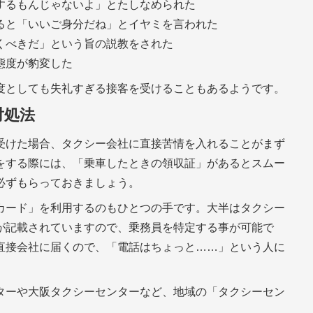
するもんじゃないよ」とたしなめられた
ると「いいご身分だね」とイヤミを言われた
くべきだ」という旨の説教をされた
態度が豹変した
度としても失礼すぎる接客を受けることもあるようです。
対処法
受けた場合、タクシー会社に直接苦情を入れることがまず
をする際には、「乗車したときの領収証」があるとスムー
必ずもらっておきましょう。
カード」を利用するのもひとつの手です。大半はタクシー
が記載されていますので、乗務員を特定する事が可能で
直接会社に届くので、「電話はちょっと……」という人に
ターや大阪タクシーセンターなど、地域の「タクシーセン