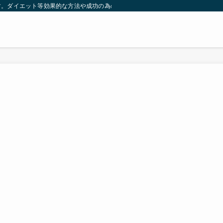
す。ダイエット等効果的な方法や成功の為の秘訣等。太ったり悩んでいる方々が簡