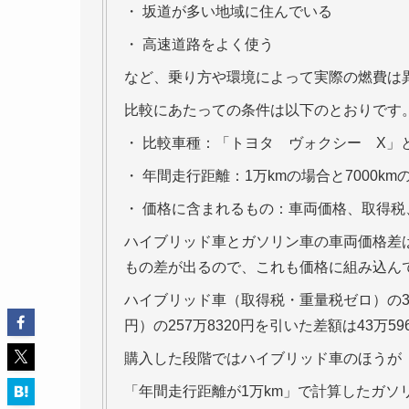
・ 坂道が多い地域に住んでいる
・ 高速道路をよく使う
など、乗り方や環境によって実際の燃費は
比較にあたっての条件は以下のとおりです
・ 比較車種：「トヨタ ヴォクシー X」と「
・ 年間走行距離：1万kmの場合と7000km
・ 価格に含まれるもの：車両価格、取得税
ハイブリッド車とガソリン車の車両価格差は5
もの差が出るので、これも価格に組み込ん
ハイブリッド車（取得税・重量税ゼロ）の30
円）の257万8320円を引いた差額は43万59
購入した段階ではハイブリッド車のほうが「4
「年間走行距離が1万km」で計算したガソ