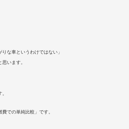
がりな車というわけではない」
と思います。
す。
燃費での単純比較」です。