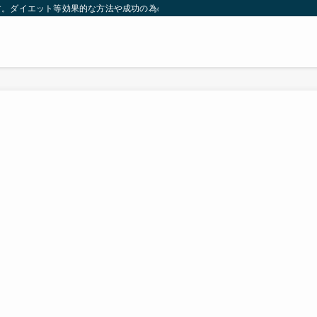
す。ダイエット等効果的な方法や成功の為の秘訣等。太ったり悩んでいる方々が簡