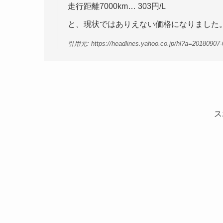
走行距離7000km… 303円/L
と、現状ではありえない価格になりました
引用元: https://headlines.yahoo.co.jp/hl?a=20180907-
ス