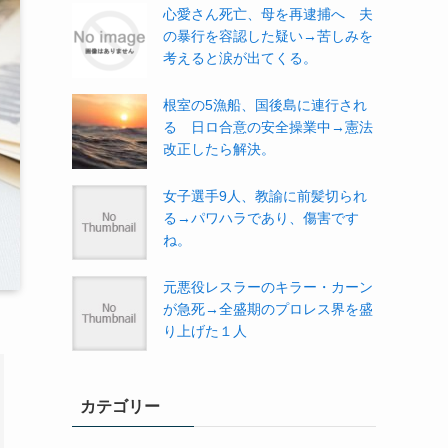
心愛さん死亡、母を再逮捕へ 夫
の暴行を容認した疑い→苦しみを
考えると涙が出てくる。
根室の5漁船、国後島に連行され
る 日ロ合意の安全操業中→憲法
改正したら解決。
女子選手9人、教諭に前髪切られ
る→パワハラであり、傷害です
ね。
元悪役レスラーのキラー・カーン
が急死→全盛期のプロレス界を盛
り上げた１人
カテゴリー