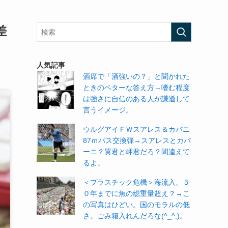
差
人気記事
酒席で「酒強いの？」と聞かれた
ときのベターな答え方→嗜む程度
は強さに自信のある人が謙遜して
言うイメージ。
ウルグアイＦＷスアレス＆カバニ
87ｍパス交換弾→スアレスとカバ
ーニ？翼君と岬君だろ？間違えて
るよ。
＜プラスチック危機＞海流入、５
０年までに魚の総重量超え？→こ
の写真はひどい。国のモラルの低
さ。ごみ箱入れんだろな(^_^;)。