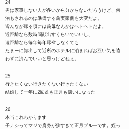
24.
男は家事しない人が多いから分からないだろうけど、何
泊もされるのは準備する義実家側も大変だよ。
皆んなが帰る頃には義母なんかはヘトヘトだよ。
近距離なら数時間顔出すくらいでいいし、
遠距離なら毎年毎年帰省しなくても
たまーに顔出して近所のホテルに泊まればお互い気を遣
わずに済んでいいと思うけどねぇ。
25.
行きたくない行きたくない行きたくない
結婚して一年に2回盆も正月も嫌いになった
26.
本当これわかります！
子ナシってマジで肩身が狭すぎて正月ブルーです。姪っ