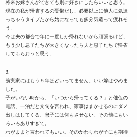
将来お嫁さんができても別に好きにしたらいいと思う。
現在の私が帰省するの憂鬱だし、必要以上に他人に気遣
っちゃうタイプだから姑になっても多分気遣って疲れそ
う。
今は夫の都合で年に一度しか帰れないから頑張るけど、
もう少し息子たちが大きくなったら夫と息子たちで帰省
してもらおうと思う。
3.
義実家にはもう５年ほどいってません。いい嫁はやめま
した。
子がいない時から、「いつから帰ってくる？」と催促の
電話、一泊だと文句を言われ、家事はまかせるのにダメ
出しはしてくる、息子には何もさせない。その他にもい
ろいろありすぎて。
わがままと言われてもいい。そのかわりわが子にも期待