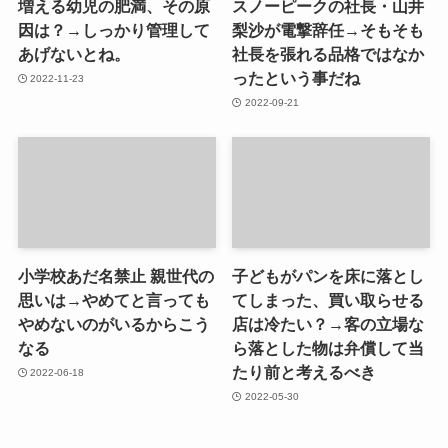
増える幼児の肥満、その原
スノーピークの社長・山井
因は？→しっかり管理して
梨沙が電撃辞任→そもそも
あげないとね。
社長を張れる品格ではなか
ったという事だね
2022-11-23
2022-09-21
小学校あだ名禁止 親世代の
子どもがパンを床に落とし
思いは→やめてと言っても
てしまった、買い取らせる
やめないのがいるからこう
店は冷たい？→客の立場な
なる
ら落とした物は弁償して当
たり前と考えるべき
2022-06-18
2022-05-30