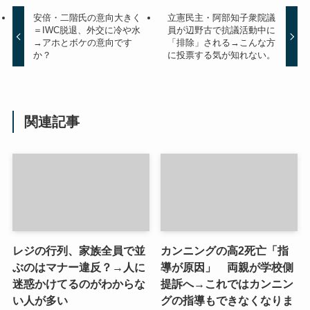
安倍・二階氏の意向大きく
立憲民主・阿部知子衆院議
＝IWC脱退、外交に冷や水
員が辺野古で抗議活動中に
→アホとボケの意向です
「排除」される→こんな方
か？
に投票する気が知れない。
関連記事
レジの行列、家族全員で並
カンニングの高2死亡「指
ぶのはマナー違反？→人に
導が原因」 両親が学校側
迷惑かけてるのがわからな
提訴へ→これではカンニン
い人が多い
グの指導もできなくなりま