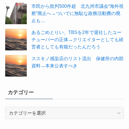
市民から批判500件超 北九州市議会“海外視
察”廃止へ→ついでに無駄な政務活動費の廃
止も…
あるごめとりい、TBSを2年で退社したユー
チューバーの正体→クリエイターとしても経
営者としても有能だったんだろう
ススキノ感染店のリスト流出 保健所の内部
資料→本来公表すべき
カテゴリー
カ
テ
ゴ