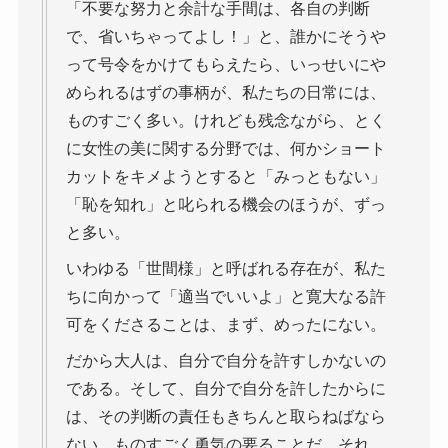
「不要な努力と余計な手間は、各自の判断
で、省いちゃってよし！」と、誰かにそうや
って号令をかけてもらえたら、いっせいにや
められるはずの事柄が、私たちの日常には、
ものすごく多い。けれども残念ながら、とく
に女性の美に関する分野では、何かショート
カットをキメようとすると「みっともない」
「恥を知れ」と叱られる機会のほうが、ずっ
と多い。
いわゆる「世間様」と呼ばれる存在が、私た
ちに向かって「適当でいいよ」と寛大なる許
可をくださることは、まず、めったにない。
だから大人は、自分で自分を許すしかないの
である。そして、自分で自分を許したからに
は、その判断の責任もきちんと取らねばなら
ない。ものすごく勇気の要ることだ。それ