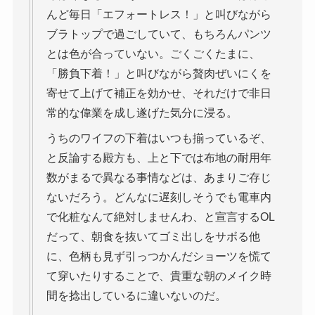
んど毎日「エフォートレス！」と叫びながら
ブラトップで過ごしていて、もちろんパンツ
とは色が合っていない。ごくごくたまに、
「勝負下着！」と叫びながら贅肉ぜいにくを
寄せて上げて補正を効かせ、それだけで非日
常的な偉業を成し遂げた気分に浸る。
うちのワイフの下着はいつも揃っているぞ、
と反論する殿方も、上と下では布地の耐用年
数がまるで異なる事情などは、あまりご存じ
ないだろう。どんなに遅刻しそうでも電車内
で化粧なんて絶対しませんわ、と宣言するOL
だって、朝食を抜いてゴミ出しをサボる他
に、色柄も見ず引っつかんだショーツを慌て
て穿いたりすることで、貴重な朝のメイク時
間を捻出しているに違いないのだ。