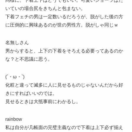
同様に、下着上下はどうでもいい。可愛いショーツはた
いていの場合尻をきちんと包まない。
下着フェチの男は一定数いるだろうが、脱がした後の方
に圧倒的に興味あるのが世の男性方。脱がしゃ同じｗ
名無しさん
男からすると、上下の下着をそろえる必要ってあるのか
な？と不思議に思う。
(´・ω・`)
化粧と違って滅多に人に見せるものじゃないんだから好
きにすればいいのでは。
見せるときは大抵事前にわかるし。
rainbow
私は自分が几帳面の完璧主義なので下着は上下必ず揃え