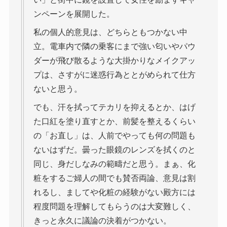
ンペーンを展開した。
私の個人的意見は、どちらともつかない中
立。電車内で隣の乗客にまで強い匂いやパウ
ダーが飛び散るような大掛かりなメイクアッ
プは、さすがに迷惑行為ととがめられて仕方
ないと思う。
でも、汗を拭ってテカリを抑えるとか、はげ
た口紅を塗り直すとか、前髪を整えるくらい
の「お直し」は、人前でやっても何の問題も
ないはずだ。曇った眼鏡のレンズを拭くのと
同じ、身だしなみの範疇だと思う。まぁ、化
粧をするご婦人の間でも賛否両論、意見は割
れるし、ましてや化粧の経験がない殿方には
程度問題を理解してもらうのは大変難しく、
きっと永久に議論の決着がつかない。