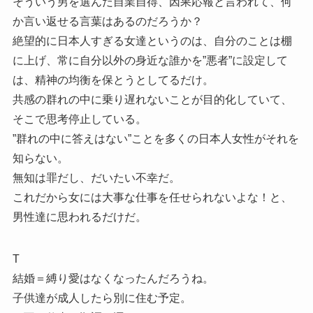
そういう男を選んだ自業自得、因果応報と言われて、何
か言い返せる言葉はあるのだろうか？
絶望的に日本人すぎる女達というのは、自分のことは棚
に上げ、常に自分以外の身近な誰かを”悪者”に設定して
は、精神の均衡を保とうとしてるだけ。
共感の群れの中に乗り遅れないことが目的化していて、
そこで思考停止している。
”群れの中に答えはない”ことを多くの日本人女性がそれを
知らない。
無知は罪だし、だいたい不幸だ。
これだから女には大事な仕事を任せられないよな！と、
男性達に思われるだけだ。
T
結婚＝縛り愛はなくなったんだろうね。
子供達が成人したら別に住む予定。