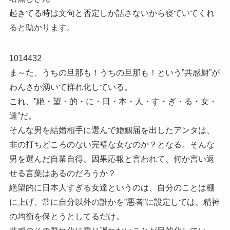
起きてる時は文句と否定しか話さないから寝ていてくれ
ると助かります。
1014432
ま～た、うちの旦那も！うちの旦那も！という”共感厨”が
わんさか湧いて群れ化している。
これ、”絶・望・的・に・日・本・人・す・ぎ・る・女・
達”だ。
そんな男を結婚相手に選んで婚姻届を出したアンタは、
非の打ちどころのない完璧な女なのか？となる。そんな
男を選んだ自業自得、因果応報と言われて、何か言い返
せる言葉はあるのだろうか？
絶望的に日本人すぎる女達というのは、自分のことは棚
に上げ、常に自分以外の誰かを”悪者”に設定しては、精神
の均衡を保とうとしてるだけ。