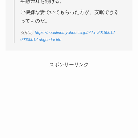
生懸命耳を傾ける。
ご機嫌な妻でいてもらった方が、安眠できる
ってものだ。
引用元:
https://headlines.yahoo.co.jp/hl?a=20180613-
00000012-nkgendai-life
スポンサーリンク