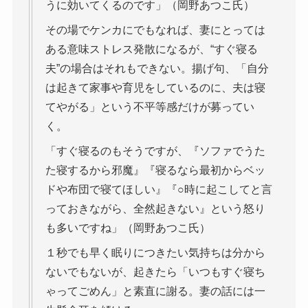
うに効いてくるのです」（岡野あつこ氏）
その場でケンカにでもなれば、妻にとっては
ある意味ストレス発散になるが、“すぐ寝る
夫”の場合はそれもできない。揚げ句、「自分
は起きて家事や育児をしているのに、夫は寝
てやがる」という不平等感だけが募ってい
く。
「すぐ寝るのもそうですが、『ソファでうた
た寝するから邪魔』『寝るなら最初からベッ
ドや布団で寝てほしい』『○時に起こしてと言
っておきながら、全然起きない』という怒り
も多いですね」（岡野あつこ氏）
１秒でも早く眠りにつきたい気持ちは分から
ないでもないが、起きたら「いつもすぐ寝ち
ゃってごめん」と素直に謝る。妻の話には一