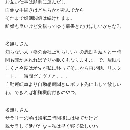
お互い仕事は順調に運んだし。
面倒な手続きはどちらかが死んでから
それまで婚姻関係は続けたまま。
離婚も良いけど父親ってゆう肩書きだけほしいからな?。
名無しさん
知らない人（妻の会社上司らしい）の愚痴を延々と一時
間も聞かされればそりゃ眠くもなりますよ。で、居眠り
こくと今度は矛先が私に移ってそこから再起動、リスタ
ート、一時間グチグチと。。。
自動運転車より自動愚痴聞きロボット先に出して欲しい
わ。できれば相槌機能付きのやつ。
名無しさん
サラリーの頃は帰宅二時間後には寝てたけど
脱サラして延びたな～私は早く寝て欲しいわ