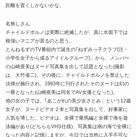
距離を置くしかないかな。
名無しさん
チャイルドポルノは実際に絶滅したが、真に水面下では
根強いマニアが居るのと思う。
とんねるずのTV番組内で誕生の｢ねずみっ子クラブ(注・
小学生女子から成るアイドルグループ)」から、メンバー
の山崎亜美はヌード写真集を出して話題となった(撮影
は、大竹省二)。その後に、チャイルドポルノを禁止した
法律が施行され、1993年に刊行されたそのヌードは幻の
一冊となった(山崎亜美は同名でAV女優となった)。
他の女の子では、｢あこがれの美少女さとみ」という12歳
女子が、ヌードビデオ２本と写真集を出して、好事家に
人気を博した。ビデオは、全裸で乗馬編と全裸で海を遊
泳編があり(どちらもVHS仕様)、写真集は南の海で全裸に
なった内容と記憶しますが、今日では当然に入手不可な