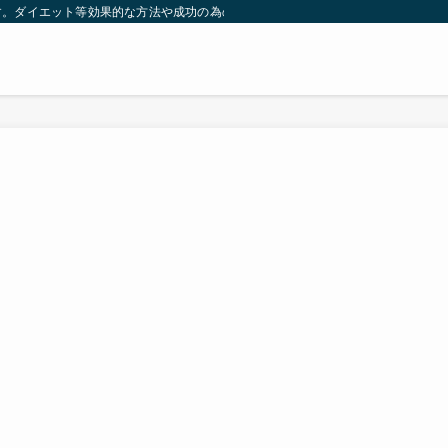
す。ダイエット等効果的な方法や成功の為の秘訣等。太ったり悩んでいる方々が簡