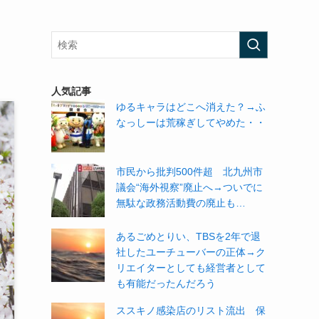
人気記事
ゆるキャラはどこへ消えた？→ふ
なっしーは荒稼ぎしてやめた・・
市民から批判500件超 北九州市
議会“海外視察”廃止へ→ついでに
無駄な政務活動費の廃止も…
あるごめとりい、TBSを2年で退
社したユーチューバーの正体→ク
リエイターとしても経営者として
も有能だったんだろう
ススキノ感染店のリスト流出 保