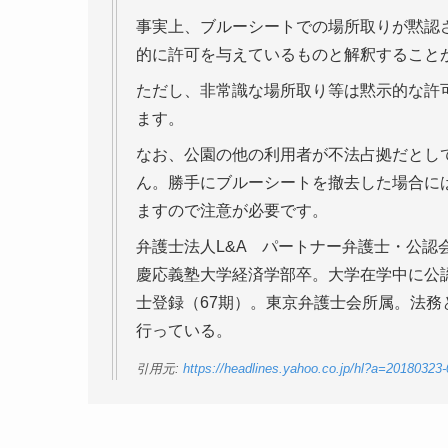
事実上、ブルーシートでの場所取りが黙認
的に許可を与えているものと解釈すること
ただし、非常識な場所取り等は黙示的な許
ます。
なお、公園の他の利用者が不法占拠だとし
ん。勝手にブルーシートを撤去した場合に
ますので注意が必要です。
弁護士法人L&A パートナー弁護士・公認
慶応義塾大学経済学部卒。大学在学中に公認
士登録（67期）。東京弁護士会所属。法
行っている。
引用元:
https://headlines.yahoo.co.jp/hl?a=20180323