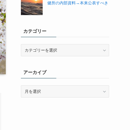
健所の内部資料→本来公表すべき
カテゴリー
カ
テ
ゴ
リ
アーカイブ
ー
ア
ー
カ
イ
ブ