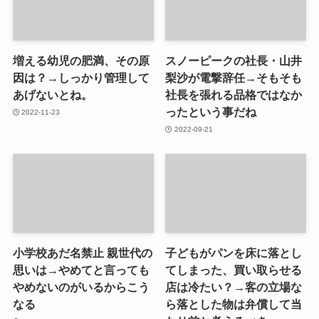
増える幼児の肥満、その原
スノーピークの社長・山井
因は？→しっかり管理して
梨沙が電撃辞任→そもそも
あげないとね。
社長を張れる品格ではなか
ったという事だね
2022-11-23
2022-09-21
小学校あだ名禁止 親世代の
子どもがパンを床に落とし
思いは→やめてと言っても
てしまった、買い取らせる
やめないのがいるからこう
店は冷たい？→客の立場な
なる
ら落とした物は弁償して当