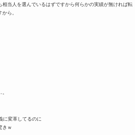
も相当人を選んでいるはずですから何らかの実績が無ければ転
すから。
…。
義に変革してるのに
驚きｗ