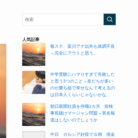
人気記事
報ステ、富川アナ以外も体調不良
→完全にアウトと思う。
中学受験にハマりすぎて失敗した
と思う3つのこと→友だちが多い
のが勝ち組で幸せなんて考えるの
は日本人くらいじゃないかな。
朝日新聞社員を停職1カ月 前検
事長賭けマージャン問題→実名報
道はしないのでしょうか
中日 ガルシア好投でＧ倒 借金