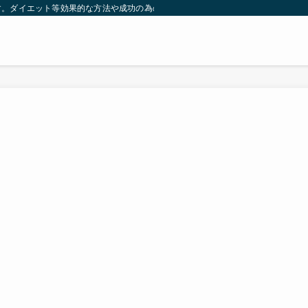
す。ダイエット等効果的な方法や成功の為の秘訣等。太ったり悩んでいる方々が簡