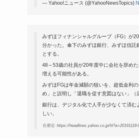
— Yahoo!ニュース (@YahooNewsTopics)
N
みずほフィナンシャルグループ（FG）が20
分かった。傘下のみずほ銀行、みずほ信託銀
とする。
48～53歳の社員が20年度中に会社を辞
増える可能性がある。
みずほFGは年金減額の狙いを、超低金利
め」と説明し「退職を促す意図はない」（
銀行は、デジタル化で人手が少なくて済む
しい。
引用元: https://headlines.yahoo.co.jp/hl?a=20191118