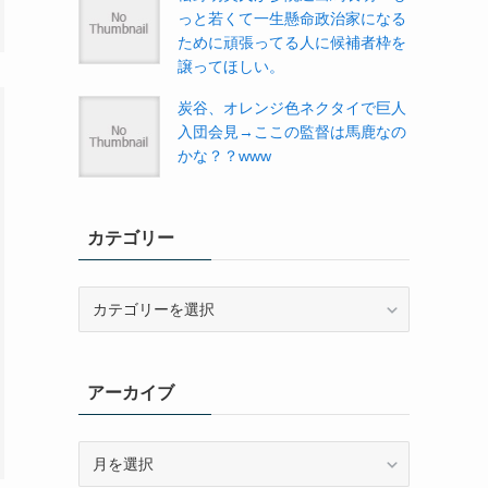
っと若くて一生懸命政治家になる
ために頑張ってる人に候補者枠を
譲ってほしい。
炭谷、オレンジ色ネクタイで巨人
入団会見→ここの監督は馬鹿なの
かな？？www
カテゴリー
カ
テ
ゴ
リ
アーカイブ
ー
ア
ー