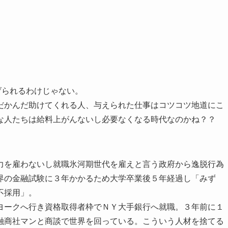
げられるわけじゃない。
だかんだ助けてくれる人、与えられた仕事はコツコツ地道にこ
な人たちは給料上がんないし必要なくなる時代なのかね？？
力を雇わないし就職氷河期世代を雇えと言う政府から逸脱行為
界の金融試験に３年かかるため大学卒業後５年経過し「みず
不採用」。
ヨークへ行き資格取得者枠でＮＹ大手銀行へ就職。３年前に１
融商社マンと商談で世界を回っている。こういう人材を捨てる