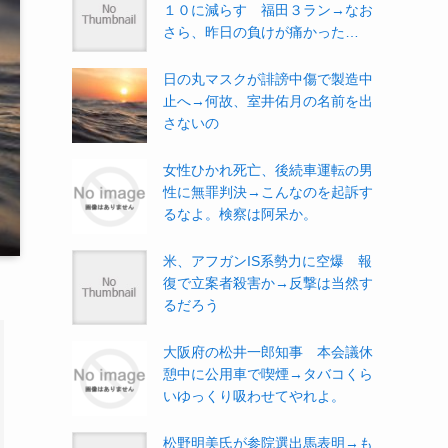
１０に減らす 福田３ラン→なお
さら、昨日の負けが痛かった…
日の丸マスクが誹謗中傷で製造中
止へ→何故、室井佑月の名前を出
さないの
女性ひかれ死亡、後続車運転の男
性に無罪判決→こんなのを起訴す
るなよ。検察は阿呆か。
米、アフガンIS系勢力に空爆 報
復で立案者殺害か→反撃は当然す
るだろう
大阪府の松井一郎知事 本会議休
憩中に公用車で喫煙→タバコくら
いゆっくり吸わせてやれよ。
松野明美氏が参院選出馬表明→も