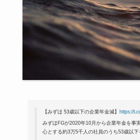
【みずほ 53歳以下の企業年金減】
https://t
みずほFGが2020年10月から企業年金
心とする約3万5千人の社員のうち53歳以