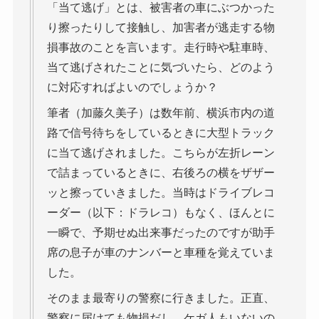
「当て逃げ」とは、被害者の車にぶつかった
り擦ったりして接触し、加害者が逃走する物
損事故のことを言います。走行時や駐車時、
当て逃げされたことに気づいたら、どのよう
に対応すればよいのでしょうか？
筆者（加藤久美子）は数年前、横浜市内の道
路で信号待ちをしているときに大型トラック
に当て逃げされました。こちらが左折レーン
で詰まっているときに、右後ろの横をザザー
ッと擦っていきました。当時はドライブレコ
ーダー（以下：ドラレコ）もなく、ほんとに
一瞬で、予期せぬ出来事だったのですが助手
席の息子が車のナンバーと車種を覚えていま
した。
そのまま最寄りの警察に行きました。正直、
警察に届けても物損だし、ケガ人もいないの