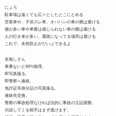
にょろ
駐車場は遠くても広々としたとこにとめる
営業車や、子供ズレ車、オバハンの車の横は避ける
傷が多い車や車愛は感じられない車の横は避ける
人の行き来が多い、通路になってる場所は避ける
これで、未然防止がだいぶできるよ
名無しさん
車番ないと99%無理。
即写真撮る。
即警察へ連絡。
免許証等身分証の写真撮る。
連絡先交換。
警察の事故処理なければ法的に事故の立証困難。
示談してくる相手はまず逃げます。