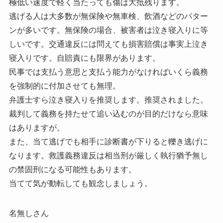
極低い速度で軽く当たっても傷は大抵残ります。
逃げる人は大多数が無保険や無車検、飲酒などのパター
ンが多いです。無保険の場合、被害者は泣き寝入りに等
しいです。交通違反には問えても損害賠償は事実上泣き
寝入りです。自賠責にも限界があります。
民事では支払う意思と支払う能力がなければいくら義務
を強制的に付加させても無理。
弁護士すら泣き寝入りを推奨します。推奨されました。
裁判して義務を持たせて追い込むのが目的だけなら意味
はありますが。
また、当て逃げでも相手に診断書が下りると轢き逃げに
なります。救護義務違反は相当刑が厳しく執行猶予無し
の禁固刑になる可能性もあります。
当てて気が動転しても観念しましょう。
名無しさん