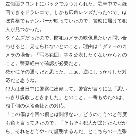
左側面フロントにバックでぶつけられた。駐車中でも録
画できるドラレコで、しかも広角レンズだったので、ほ
ぼ真横でもナンバーが映っていたので、警察に届けて犯
人が見つかった。
タイムズだったので、防犯カメラの映像見たいと問い合
わせると、見せられないとのこと。理由は「ダミーのカ
メラの場合」「写る範囲」等を公表したくないからとの
こと。警察経由で確認が必要だと。
確かにその通りだと思った。まぁ、逆にしっかりした対
応だと思うね。
犯人は当日中に警察に出頭して、警官が言うには「思い
っきり説教しときました」とのこと。一番もめたのは、
相手側の保険会社との対応。
「この傷は今回の傷とは関係ない」どうのこうのと何度
も色々言ってきたので、「そもそも犯人が逃げたんだか
ら、それをどうやって証明するんだ」とこちらの一点張