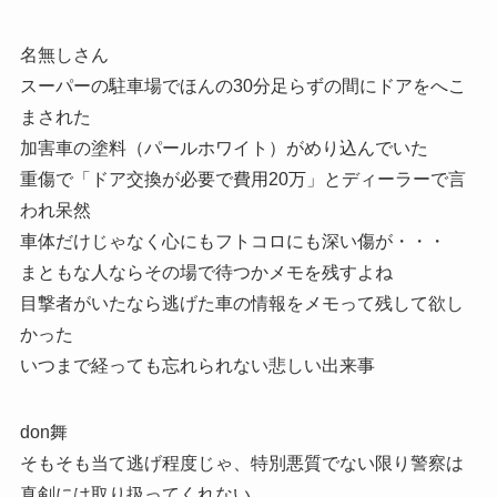
名無しさん
スーパーの駐車場でほんの30分足らずの間にドアをへこ
まされた
加害車の塗料（パールホワイト）がめり込んでいた
重傷で「ドア交換が必要で費用20万」とディーラーで言
われ呆然
車体だけじゃなく心にもフトコロにも深い傷が・・・
まともな人ならその場で待つかメモを残すよね
目撃者がいたなら逃げた車の情報をメモって残して欲し
かった
いつまで経っても忘れられない悲しい出来事
don舞
そもそも当て逃げ程度じゃ、特別悪質でない限り警察は
真剣には取り扱ってくれない。