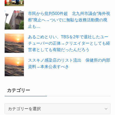
市民から批判500件超 北九州市議会“海外視
察”廃止へ→ついでに無駄な政務活動費の廃
止も…
あるごめとりい、TBSを2年で退社したユー
チューバーの正体→クリエイターとしても経
営者としても有能だったんだろう
ススキノ感染店のリスト流出 保健所の内部
資料→本来公表すべき
カテゴリー
カ
テ