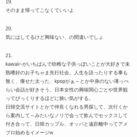
19.
そのまま帰ってこなくていいよ
20.
気にはしてるけど興味ない、の間違いでしょ
21.
kawaii~がいちばんで幼稚な子供っぽいことが大好きで未
熟嗜好のお子ちゃま先行社会。人生を語ったりする事も
無く、痩せた太った、kpopがぁ～とか中身のない薄っぺ
らい会話が好きそう。日本女性の興味関心ごとや世界観
ってびっくりするほどに狭い気がする。
日韓交流サイトとかで仲良くなれる男探して、次行くか
ら案内して～みたいなノリで会って飲んでセックスして
付き合って、日韓カップル、オッパと遠距離中ってアメ
ブロ始めるイメージw