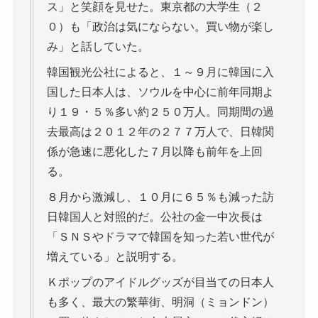
ス」と笑顔を見せた。東京都の大学生（２
０）も「政治は気にならない。買い物が楽し
み」と話していた。
韓国観光公社によると、１～９月に韓国に入
国した日本人は、ソウルを中心に前年同期よ
り１９・５％多い約２５０万人。同期間の過
去最高は２０１２年の２７７万人で、日韓関
係が急速に悪化した７月以降も前年を上回
る。
８月から激減し、１０月に６５％も減った訪
日韓国人と対照的だ。公社の金一中次長は
「ＳＮＳやドラマで韓国を知った若い世代が
増えている」と説明する。
Ｋポップのアイドルグッズが目当ての日本人
も多く、最大の繁華街、明洞（ミョンドン）