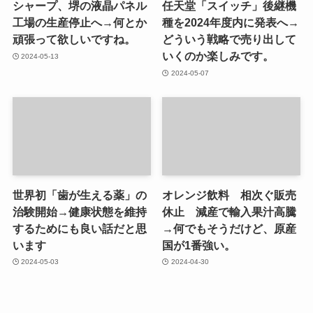
シャープ、堺の液晶パネル
任天堂「スイッチ」後継機
工場の生産停止へ→何とか
種を2024年度内に発表へ→
頑張って欲しいですね。
どういう戦略で売り出して
いくのか楽しみです。
2024-05-13
2024-05-07
世界初「歯が生える薬」の
オレンジ飲料 相次ぐ販売
治験開始→健康状態を維持
休止 減産で輸入果汁高騰
するためにも良い話だと思
→何でもそうだけど、原産
います
国が1番強い。
2024-05-03
2024-04-30