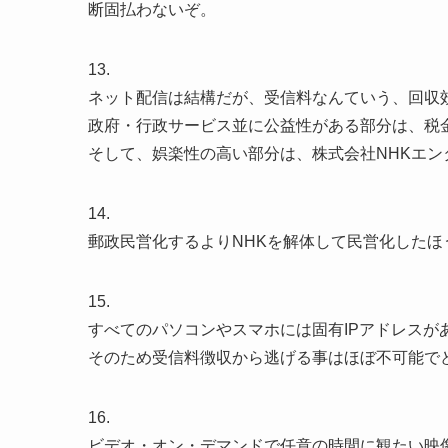
断固払わないぞ。
13.
ネット配信は結構だが、受信料なんていう、回収
政府・行政サービス並に公益性がある部分は、税
そして、娯楽性の高い部分は、株式会社NHKエ
14.
郵政民営化するよりNHKを解体して民営化した
15.
すべてのパソコンやスマホには固有IPアドレスが
そのため受信料徴収から逃げる事はほぼ不可能で
16.
ビデオ・オン・デマンドで任意の時間に観たい映