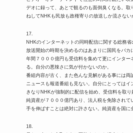
デオに録って、あとで観るのも面倒臭くなる。取
ねしてNHKも民放も政権寄りの放送しか流さない
17.
NHKのインターネットの同時配信に関する総務
放送開始の時期を決めるのはあまりに国民をバカ
年間７０００億円も受信料を集めて更にインター
る。自分の悪辣さに気が付かないのか。
番組内容が古く、また色んな見解がある事には両
ニュースも報道番組も見ない。自分にとってはイ
きなりNHKが強制的に配信を始め、受信料を取
純資産が７０００億円あり、法人税を免除されて
手を伸ばすことは絶対に許さない。純資産を国に
18.