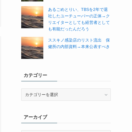
あるごめとりい、TBSを2年で退
社したユーチューバーの正体→ク
リエイターとしても経営者として
も有能だったんだろう
ススキノ感染店のリスト流出 保
健所の内部資料→本来公表すべき
カテゴリー
カ
テ
ゴ
リ
アーカイブ
ー