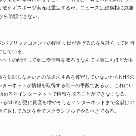
り敢えずスポーツ実況は重宝するが、ニュースは総務相に気兼
から信頼できない。
省のパブリックコメントの閉切り日が過ぎるのを見計らって同時
にしている。
ネットの配信して更に受信料を取ろうなんて阿漕にもほどがあ
論を併記しなさいとの放送法４条を遵守していないからNHKの
ンターネットが情報を取得する唯一の手段であるが、これにい
り始めるとインターネットで情報を取ることができなくなる。
いるNHKが更に資産を増やそうとインターネットまで金儲けの
全て返して放送を全てスクランブルでやるべきである。