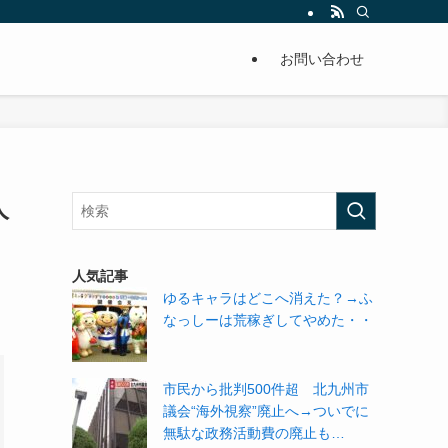
単に痩せることが出来るように分かりやすくまとめています。
お問い合わせ
人
人気記事
ゆるキャラはどこへ消えた？→ふ
なっしーは荒稼ぎしてやめた・・
市民から批判500件超 北九州市
議会“海外視察”廃止へ→ついでに
無駄な政務活動費の廃止も…