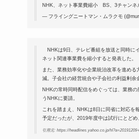
NHK、ネット事業費縮小 BS、3チャン
— フライングニートマン・ムラクモ (@mura
NHKは9日、テレビ番組を放送と同時に
ネット関連事業費を縮小すると発表した。
また、業務効率化や企業統治改革を進める方
減。子会社の経営統合や子会社の利益剰余
NHKの常時同時配信をめぐっては、業務
うNHKに要請。
これを踏まえ、NHKは8日に同省に対応を
予定だったが、2019年度中は試行にとど
引用元: https://headlines.yahoo.co.jp/hl?a=20191209-0