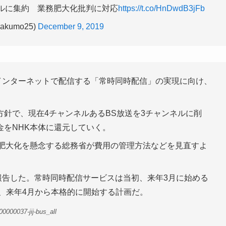
ネルに集約 業務肥大化批判に対応
https://t.co/HnDwdB3jFb
kumo25)
December 9, 2019
インターネットで配信する「常時同時配信」の実現に向け、
針で、現在4チャンネルあるBS放送を3チャンネルに削
金をNHK本体に還元していく。
の肥大化を懸念する総務省が費用の管理方法などを見直すよ
報告した。常時同時配信サービスは当初、来年3月に始める
め、来年4月から本格的に開始する計画だ。
0000037-jij-bus_all