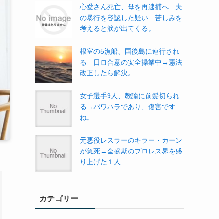
心愛さん死亡、母を再逮捕へ 夫
の暴行を容認した疑い→苦しみを
考えると涙が出てくる。
根室の5漁船、国後島に連行され
る 日ロ合意の安全操業中→憲法
改正したら解決。
女子選手9人、教諭に前髪切られ
る→パワハラであり、傷害です
ね。
元悪役レスラーのキラー・カーン
が急死→全盛期のプロレス界を盛
り上げた１人
カテゴリー