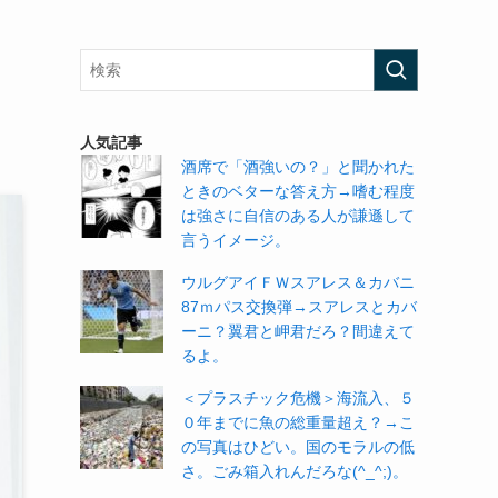
人気記事
酒席で「酒強いの？」と聞かれた
ときのベターな答え方→嗜む程度
は強さに自信のある人が謙遜して
言うイメージ。
ウルグアイＦＷスアレス＆カバニ
87ｍパス交換弾→スアレスとカバ
ーニ？翼君と岬君だろ？間違えて
るよ。
＜プラスチック危機＞海流入、５
０年までに魚の総重量超え？→こ
の写真はひどい。国のモラルの低
さ。ごみ箱入れんだろな(^_^;)。