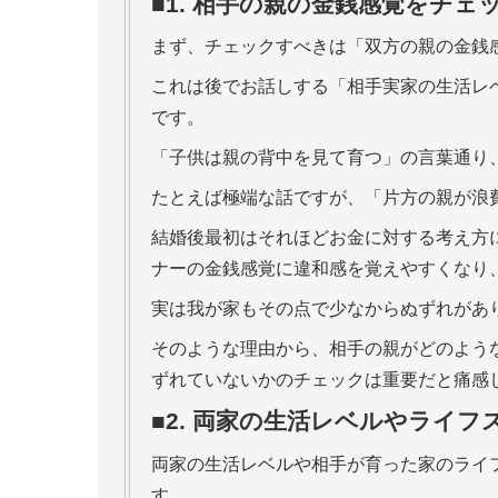
■1. 相手の親の金銭感覚をチェ
まず、チェックすべきは「双方の親の金銭
これは後でお話しする「相手実家の生活レ
です。
「子供は親の背中を見て育つ」の言葉通り
たとえば極端な話ですが、「片方の親が浪
結婚後最初はそれほどお金に対する考え方
ナーの金銭感覚に違和感を覚えやすくなり
実は我が家もその点で少なからぬずれがあ
そのような理由から、相手の親がどのよう
ずれていないかのチェックは重要だと痛感
■2. 両家の生活レベルやライ
両家の生活レベルや相手が育った家のライ
す。