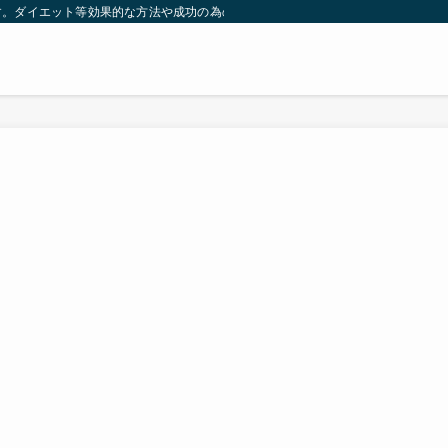
す。ダイエット等効果的な方法や成功の為の秘訣等。太ったり悩んでいる方々が簡